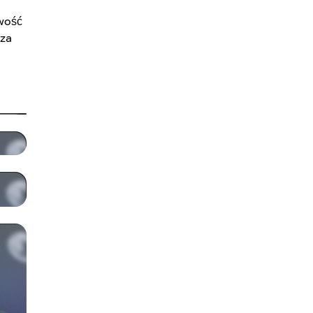
wość
 za