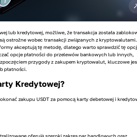
wej lub kredytowej, możliwe, że transakcja została zablok
e są ostrożne wobec transakcji związanych z kryptowalutami.
tformy akceptują tę metodę, dlatego warto sprawdzić tę opcj
czać opcje płatności do przelewów bankowych lub innych,
ozpoczęciem przygody z zakupem kryptowalut, kluczowe jes
b płatności.
arty Kredytowej?
y dokonać zakupu USDT za pomocą karty debetowej i kredyto
tralizowane oferują szeroki zakres par handlowych oraz