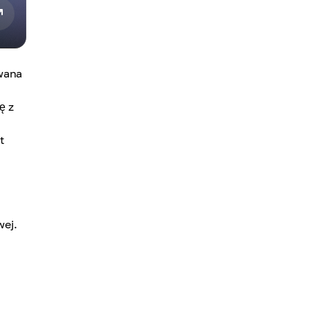
owana
ę z
t
wej.