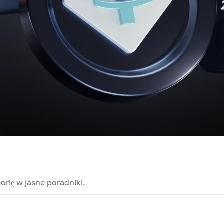
orię w jasne poradniki.