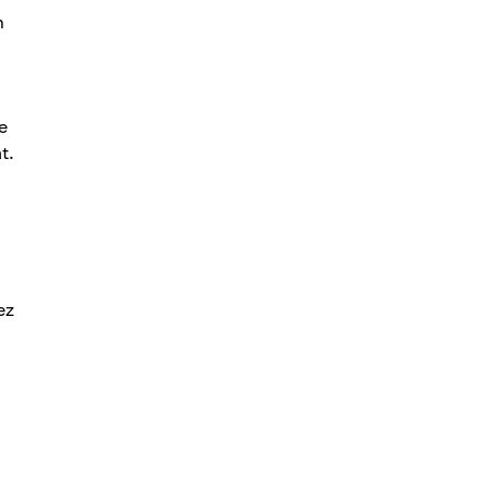
h
e
t.
ez