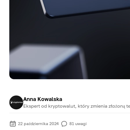
Anna Kowalska
Ekspert od kryptowalut, który zmienia złożoną te
22 października 2024
81
uwagi