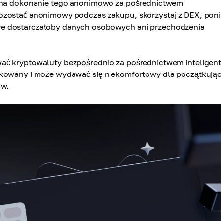
ób na dokonanie tego anonimowo za pośrednictwem
pozostać anonimowy podczas zakupu, skorzystaj z DEX, pon
re dostarczałoby danych osobowych ani przechodzenia
wać kryptowaluty bezpośrednio za pośrednictwem inteligen
likowany i może wydawać się niekomfortowy dla początkują
ów.