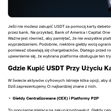
Jeśli nie możesz zakupić USDT za pomocą karty debeto
przez bank. Na przykład, Bank of America i Capital On
Ważne jest również, aby pamiętać, że nie wszystkie pla
wyprzedzeniem. Podobnie, niektóre giełdy wolą ograni
ponieważ obawiają się chargebacków. Dlatego przed r
upewnienie się, że wybrana platforma obsługuje ten try
Gdzie Kupić USDT Przy Użyciu K
W świecie aktywów cyfrowych istnieje kilka opcji, ab
Dziś zaprezentujemy Ci najbardziej znane z nich.
Giełdy Centralizowane (CEX) i Platformy P2P
To popularne miejsca na zakup kryptowalut. Giełdy cen