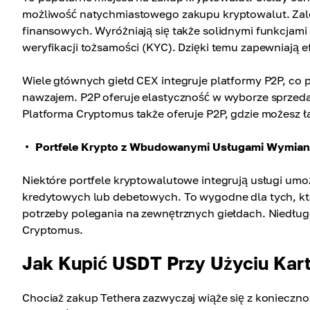
możliwość natychmiastowego zakupu kryptowalut. Zalet
finansowych. Wyróżniają się także solidnymi funkcjam
weryfikacji tożsamości (KYC). Dzięki temu zapewniają
Wiele głównych giełd CEX integruje platformy P2P, co
nawzajem. P2P oferuje elastyczność w wyborze sprzed
Platforma Cryptomus także oferuje P2P, gdzie możesz ła
Portfele Krypto z Wbudowanymi Usługami Wymia
Niektóre portfele kryptowalutowe integrują usługi u
kredytowych lub debetowych. To wygodne dla tych, kt
potrzeby polegania na zewnętrznych giełdach. Niedług
Cryptomus.
Jak Kupić USDT Przy Użyciu Ka
Chociaż zakup Tethera zazwyczaj wiąże się z konieczno