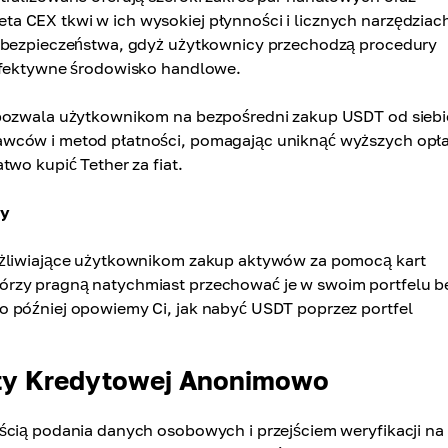
a CEX tkwi w ich wysokiej płynności i licznych narzędziac
i bezpieczeństwa, gdyż użytkownicy przechodzą procedury
 efektywne środowisko handlowe.
 pozwala użytkownikom na bezpośredni zakup USDT od siebi
awców i metod płatności, pomagając uniknąć wyższych opła
two kupić Tether za fiat.
ny
możliwiające użytkownikom zakup aktywów za pomocą kart
órzy pragną natychmiast przechować je w swoim portfelu b
o później opowiemy Ci, jak nabyć USDT poprzez portfel
rty Kredytowej Anonimowo
ścią podania danych osobowych i przejściem weryfikacji na