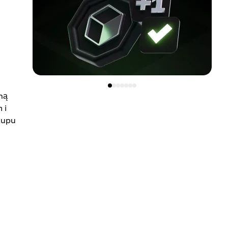
ną
 i
kupu