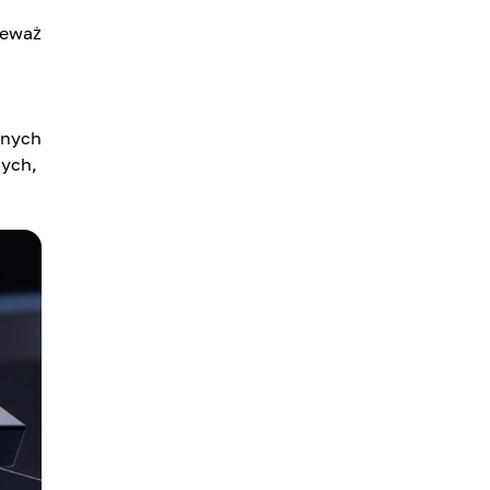
ieważ
tnych
cych,