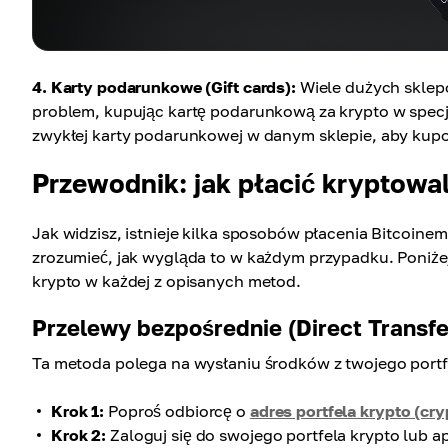
4. Karty podarunkowe (Gift cards):
Wiele dużych sklepó
problem, kupując kartę podarunkową za krypto w specja
zwykłej karty podarunkowej w danym sklepie, aby kupo
Przewodnik: jak płacić kryptow
Jak widzisz, istnieje kilka sposobów płacenia Bitcoinem
zrozumieć, jak wygląda to w każdym przypadku. Poniżej 
krypto w każdej z opisanych metod.
Przelewy bezpośrednie (Direct Transfe
Ta metoda polega na wysłaniu środków z twojego portfe
Krok 1:
Poproś odbiorcę o
adres portfela krypto (cry
Krok 2:
Zaloguj się do swojego portfela krypto lub apl