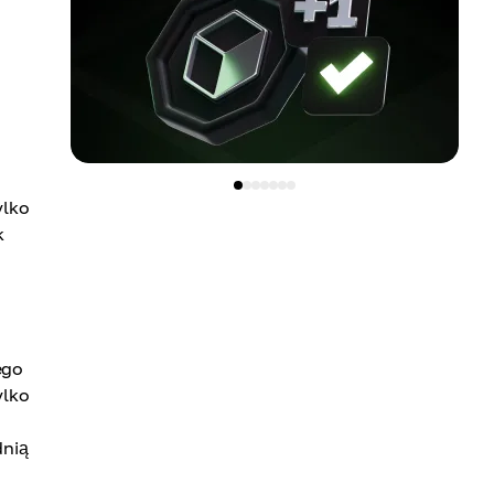
ylko
k
ego
ylko
dnią