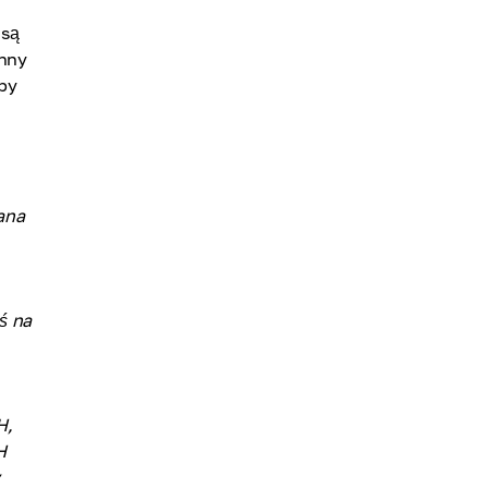
 są
inny
aby
ana
oś na
H,
H