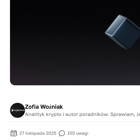
Zofia Woźniak
Analityk krypto i autor poradników. Sprawiam, ż
27 listopada 2025
103
uwagi