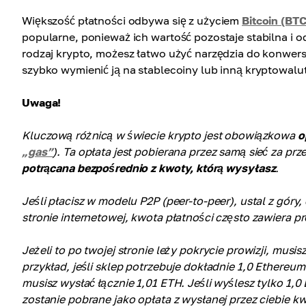
Większość płatności odbywa się z użyciem
Bitcoin (BTC
popularne, ponieważ ich wartość pozostaje stabilna i 
rodzaj krypto, możesz łatwo użyć narzędzia do konwersji
szybko wymienić ją na stablecoiny lub inną kryptowalu
Uwaga!
Kluczową różnicą w świecie krypto jest obowiązkowa
o
„gas”
). Ta opłata jest pobierana przez samą sieć za prz
potrącana bezpośrednio z kwoty, którą wysyłasz
.
Jeśli płacisz w modelu P2P (peer-to-peer), ustal z góry,
stronie internetowej, kwota płatności często zawiera pr
Jeżeli to po twojej stronie leży pokrycie prowizji, musi
przykład, jeśli sklep potrzebuje dokładnie 1,0 Ethereu
musisz wysłać łącznie 1,01 ETH. Jeśli wyślesz tylko 1,
zostanie pobrane jako opłata z wysłanej przez ciebie k