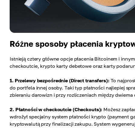
Różne sposoby płacenia krypto
Istnieją cztery główne opcje płacenia Bitcoinem i inny
checkoutcie, krypto karty debetowe oraz karty podarun
1. Przelewy bezpośrednie (Direct transfers):
To najpros
do portfela innej osoby. Taki typ płatności najlepiej s
zbieraniu darowizn i przy rozliczeniach między dwiema
2. Płatności w checkoutcie (Checkouts):
Możesz zapłaci
wdrożył specjalny system płatności krypto (payment ga
kryptowalutą przy finalizacji zakupu. System wygeneruj