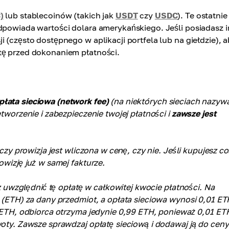
)
lub stablecoinów (takich jak
USDT
czy
USDC
). Te ostatnie
odpowiada wartości dolara amerykańskiego. Jeśli posiadasz 
 (często dostępnego w aplikacji portfela lub na giełdzie), 
tę przed dokonaniem płatności.
płata sieciowa (network fee)
(na niektórych sieciach nazyw
etworzenie i zabezpieczenie twojej płatności i
zawsze jest
 czy prowizja jest wliczona w cenę, czy nie. Jeśli kupujesz c
owizję już w samej fakturze.
sz uwzględnić tę opłatę w całkowitej kwocie płatności. Na
m (ETH) za dany przedmiot, a opłata sieciowa wynosi 0,01 ET
0 ETH, odbiorca otrzyma jedynie 0,99 ETH, ponieważ 0,01 ET
woty. Zawsze sprawdzaj opłatę sieciową i dodawaj ją do ceny