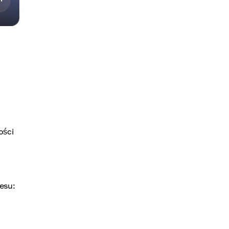
ości
esu: