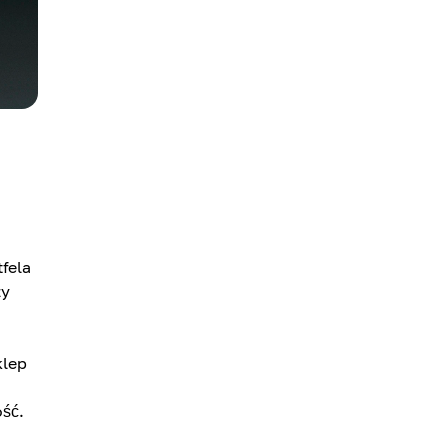
fela
zy
klep
ość.