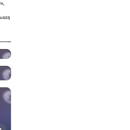
am,
muszą