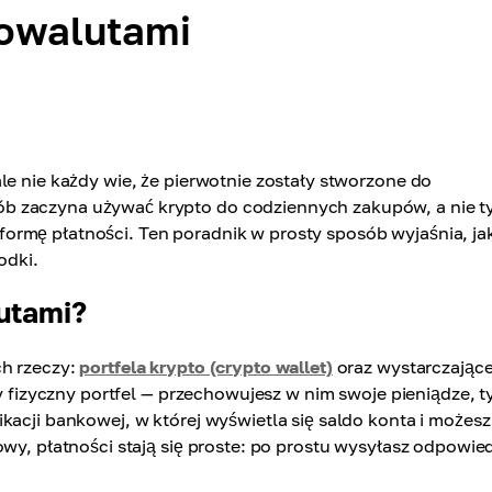
towalutami
le nie każdy wie, że pierwotnie zostały stworzone do
b zaczyna używać krypto do codziennych zakupów, a nie t
ko formę płatności. Ten poradnik w prosty sposób wyjaśnia, ja
odki.
lutami?
ch rzeczy:
portfela krypto (crypto wallet)
oraz wystarczając
ły fizyczny portfel — przechowujesz w nim swoje pieniądze, t
kacji bankowej, w której wyświetla się saldo konta i możesz
owy, płatności stają się proste: po prostu wysyłasz odpowie