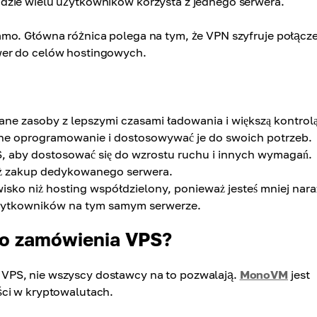
dzie wielu użytkowników korzysta z jednego serwera.
amo. Główna różnica polega na tym, że VPN szyfruje połącz
wer do celów hostingowych.
ne zasoby z lepszymi czasami ładowania i większą kontrol
sne oprogramowanie i dostosowywać je do swoich potrzeb.
, aby dostosować się do wzrostu ruchu i innych wymagań.
niż zakup dedykowanego serwera.
isko niż hosting współdzielony, ponieważ jesteś mniej nar
użytkowników na tym samym serwerze.
do zamówienia VPS?
VPS, nie wszyscy dostawcy na to pozwalają.
MonoVM
jest
ści w kryptowalutach.