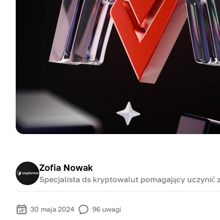
Zofia Nowak
Specjalista ds kryptowalut pomagający uczynić 
30 maja 2024
96
uwagi