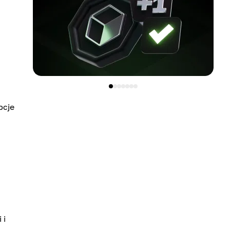
pcje
 i