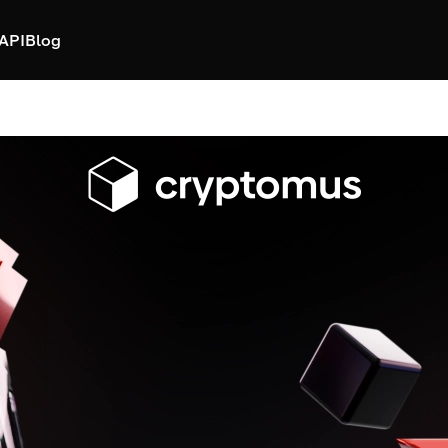
API
Blog