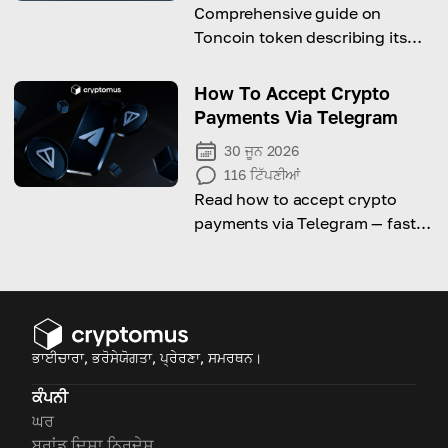
Comprehensive guide on
Toncoin token describing its
mechanism of work, its origins
and deep connection with
How To Accept Crypto
Telegram.
Payments Via Telegram
30 ਜੂਨ 2026
116
ਟਿੱਪਣੀਆਂ
Read how to accept crypto
payments via Telegram — fast
and hassle-free!
ਭਾਈਚਾਰਾ, ਭਰੋਸੇਯੋਗਤਾ, ਪ੍ਰੇਰਣਾ, ਸਮਰਥਨ।
ਕੰਪਨੀ
ਘਰ
ਬ੍ਰਾਂਡ ਦਿਸ਼ਾ ਨਿਰਦੇਸ਼