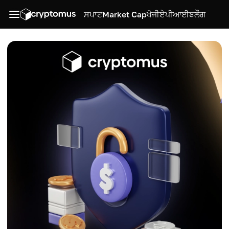
ਸਪਾਟ
Market Cap
ਖੋਜੀ
ਏਪੀਆਈ
ਬਲੌਗ