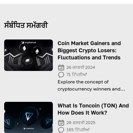
ਸੰਬੰਧਿਤ ਸਮੱਗਰੀ
Coin Market Gainers and
Biggest Crypto Losers:
Fluctuations and Trends
26 ਜਨਵਰੀ 2024
71
ਟਿੱਪਣੀਆਂ
Explore the concept of
cryptocurrency winners and
losers depending on market
fluctuations and other factors
What Is Toncoin (TON) And
How Does It Work?
28 ਫ਼ਰਵਰੀ 2025
185
ਟਿੱਪਣੀਆਂ