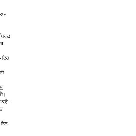
ਤਾਨ
 ਸੰਪਰਕ
ਕਰ
 — ਇਹ
ਦੀ
ਸ
ਹੈ।
ਾ ਕਰੋ।
ਿਤ
 ਲੈਣ-