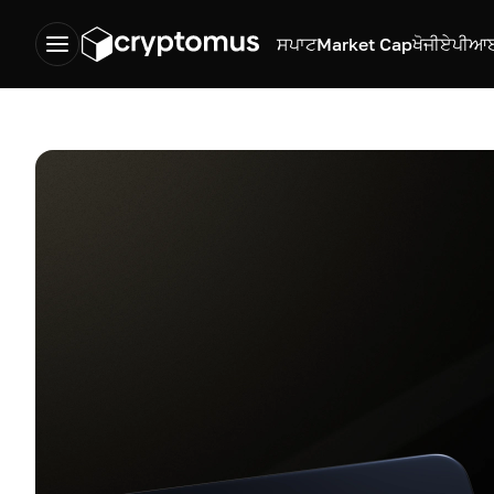
ਸਪਾਟ
Market Cap
ਖੋਜੀ
ਏਪੀਆ