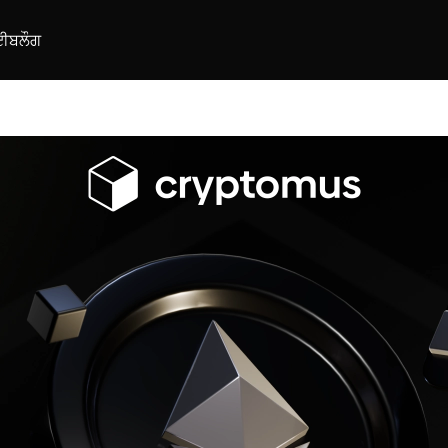
ਈ
ਬਲੌਗ