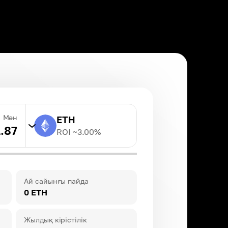
Мән
ETH
1.87
ROI ~
3.00
%
TRX
ROI ~
20.00
%
Ай сайынғы пайда
0 ETH
BNB
ROI ~
3.00
%
Жылдық кірістілік