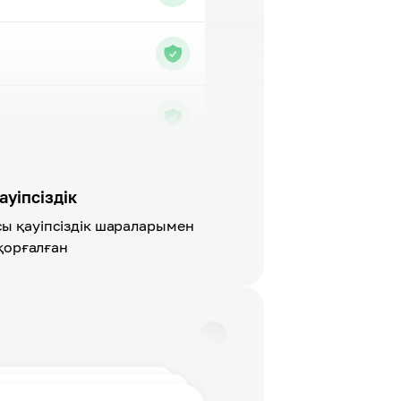
ауіпсіздік
сы қауіпсіздік шараларымен
қорғалған