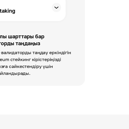
taking
лы шарттары бар
торды таңдаңыз
 валидаторды таңдау еркіндігін
eum стейкинг кірістеріңізді
зға сәйкестендіру үшін
айландырады.