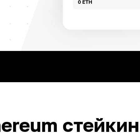
0 ETH
hereum стейкин