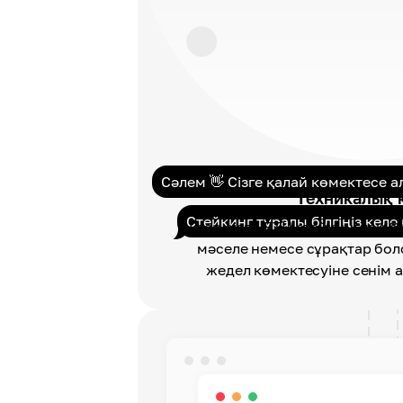
Сәлем 👋 Сізге қалай көмектесе 
Техникалық 
Стейкинг туралы білгіңіз келе
Егер сізде ETH стейкингпен б
мәселе немесе сұрақтар болс
жедел көмектесуіне сенім 