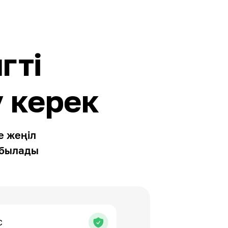
гті
 керек
е жеңіл
абылады
C