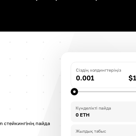
Сіздің холдингтеріңіз
0.001
$
Күнделікті пайда
0 ETH
m стейкингінің пайда
Жылдық табыс