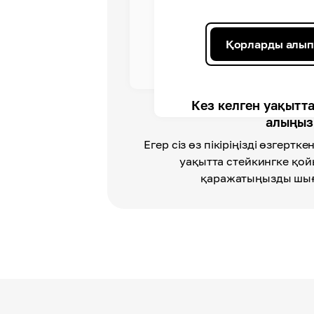
Қорларды алып
Кез келген уақытт
алыңыз
Егер сіз өз пікіріңізді өзгертк
уақытта стейкингке қой
қаражатыңызды шығ