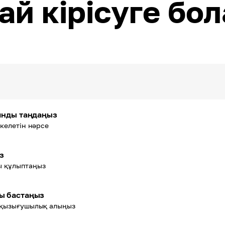
ай кірісуге бо
янды таңдаңыз
келетін нәрсе
з
ы құлыптаңыз
ы бастаңыз
 қызығушылық алыңыз