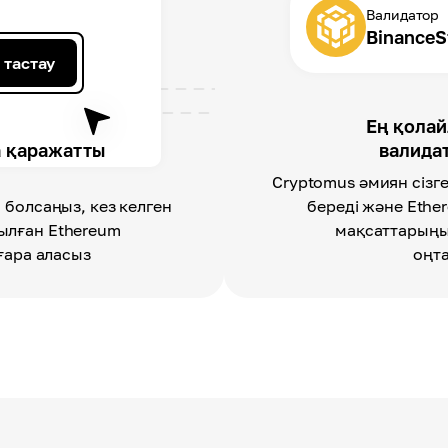
Валидатор
BinanceS
 тастау
Ең қолай
а қаражатты
валида
Cryptomus әмиян сізге
ен болсаңыз, кез келген
береді және Ether
ылған Ethereum
мақсаттарыңы
ара аласыз
оңт