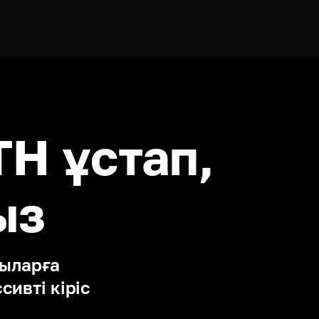
TH ұстап,
ыз
ыларға 
ивті кіріс 