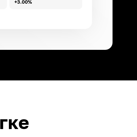
+3.00%
DAI
ROI ~
3.00
%
ETH
ROI ~
3.00
%
USDT
ROI ~
3.00
%
гке