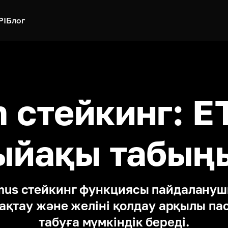
PI
Блог
 стейкинг: E
ыйақы табың
mus стейкинг функциясы пайдалануш
ақтау және желіні қолдау арқылы пасс