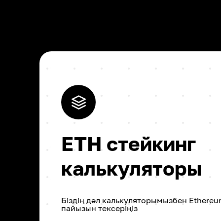
ETH стейкинг
калькуляторы
Біздің дәл калькуляторымызбен Ethereu
пайызын тексеріңіз