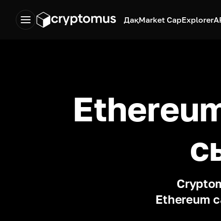
Дақ
Market Cap
Explorer
A
Ethereum
с
Crypto
Ethereum с