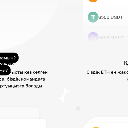
3500 USDT
5356 MATIC
аламын?
көмек
Қ
 ме?
айланысты кез келген
Сіздің ETH ең жақ
а, біздің командаға
артуыңызға болады