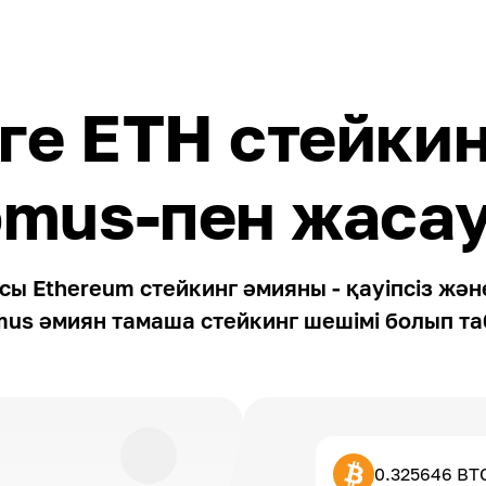
ге ETH стейкин
omus-пен жасау
сы Ethereum стейкинг әмияны - қауіпсіз жән
mus әмиян тамаша стейкинг шешімі болып т
0.325646 BT