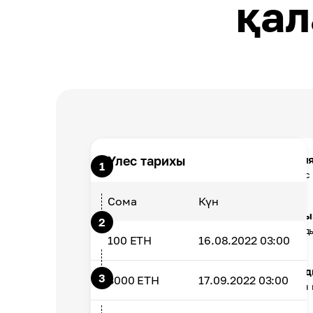
қал
ETH стейкинг үшін ең жақсы әми
Үлес тарихы
1
Cryptomus - барлығына жақсы сәйкес 
Сома
Күн
Сіздің Ethereum стейкинг жасаңы
2
Cryptomus әмиянында қаражатыңызд
100
ETH
16.08.2022 03:00
ETH стейкинг сыйақыларын алуд
3
3000
ETH
17.09.2022 03:00
Валидатор блоктарды жасаған сайын