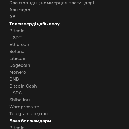
Электрондық коммерция плагиндері
Алымдар
API
Төлемдерді қабылдау
Bitcoin
USDT
Ethereum
Solana
Litecoin
Dogecoin
Monero
BNB
Bitcoin Cash
USDC
Shiba Inu
Wordpress-те
Telegram арқылы
Баға болжамдары
Bitcoin