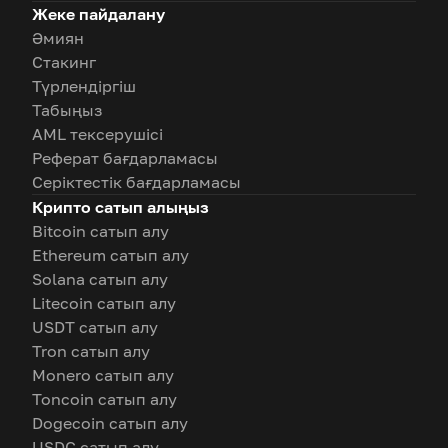
Жеке пайдалану
Әмиян
Стакинг
Түрлендіргіш
Табыңыз
AML тексерушісі
Реферат бағдарламасы
Серіктестік бағдарламасы
Крипто сатып алыңыз
Bitcoin сатып алу
Ethereum сатып алу
Solana сатып алу
Litecoin сатып алу
USDT сатып алу
Tron сатып алу
Monero сатып алу
Toncoin сатып алу
Dogecoin сатып алу
USDC сатып алу