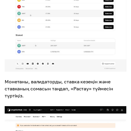
Монетаны, валидаторды, ставка кезеңін және
ставканың сомасын таңдап, «Растау» түймесін
түртіңіз.