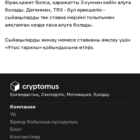
бірақ қажет болса, қаражатты 3 күннен кейін алуға
болады. Дегенмен, TRX - бұл ерекшелік -
сыйақыларды тек ставка мерзімі толығымен
аяқталған кезде ғана алуға болады.
Сыйақыларды жинау немесе ставканы аяқтау үшін
«Ұтыс тарихы» қойындысына өтіңіз.
Қоғамдастық, Сенімділік, Мотивация, Қолдау.
Компания
Үй
Бренд бойынша нұсқаулық
Блог
Контактілер