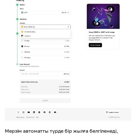
Мерзім автоматты түрде бір жылға белгіленеді,