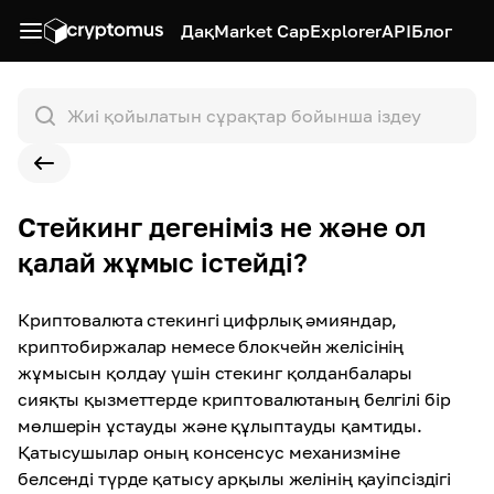
Дақ
Market Cap
Explorer
API
Блог
Стейкинг дегеніміз не және ол
қалай жұмыс істейді?
Криптовалюта стекингі цифрлық әмияндар,
криптобиржалар немесе блокчейн желісінің
жұмысын қолдау үшін стекинг қолданбалары
сияқты қызметтерде криптовалютаның белгілі бір
мөлшерін ұстауды және құлыптауды қамтиды.
Қатысушылар оның консенсус механизміне
белсенді түрде қатысу арқылы желінің қауіпсіздігі