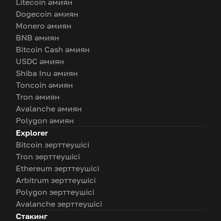
Litecoin әмиян
Dogecoin әмиян
Monero әмиян
BNB әмиян
Bitcoin Cash әмиян
USDC әмиян
Shiba Inu әмиян
Toncoin әмиян
Tron әмиян
Avalanche әмиян
Polygon әмиян
Explorer
Bitcoin зерттеушісі
Tron зерттеушісі
Ethereum зерттеушісі
Arbitrum зерттеушісі
Polygon зерттеушісі
Avalanche зерттеушісі
Стакинг