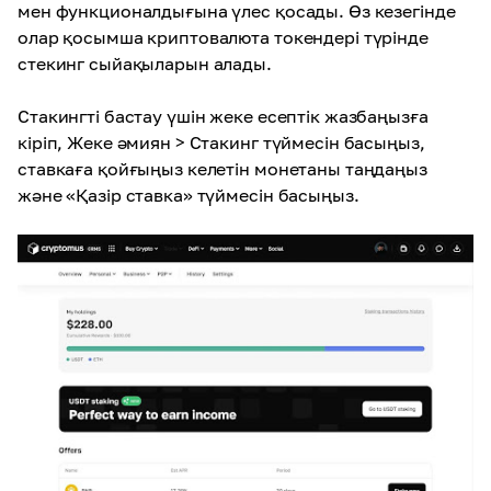
мен функционалдығына үлес қосады. Өз кезегінде
олар қосымша криптовалюта токендері түрінде
стекинг сыйақыларын алады.
Стакингті бастау үшін жеке есептік жазбаңызға
кіріп, Жеке әмиян > Стакинг түймесін басыңыз,
ставкаға қойғыңыз келетін монетаны таңдаңыз
және «Қазір ставка» түймесін басыңыз.