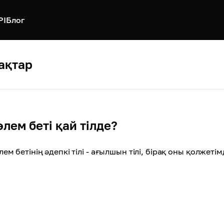
PI
Блог
ақтар
өлем беті қай тілде?
лем бетінің әдепкі тілі - ағылшын тілі, бірақ оны қолжеті