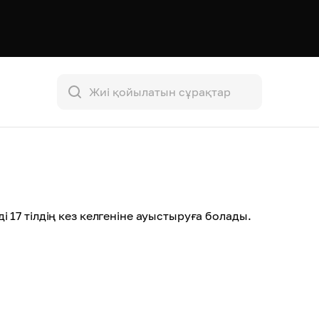
мді 17 тілдің кез келгеніне ауыстыруға болады
.