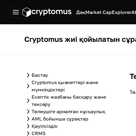
Дақ
Market Cap
Explorer
A
Cryptomus жиі қойылатын сұр
Т
Бастау
Cryptomus қызметтері және
мүмкіндіктері
Тө
Есептік жазбаны басқару және
тексеру
Төлеушіге арналған нұсқаулық
AML бойынша сұрақтар
Қауіпсіздік
CRMS