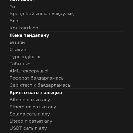
Үй
Бренд бойынша нұсқаулық
Блог
Контактілер
Жеке пайдалану
Әмиян
Стакинг
Түрлендіргіш
Табыңыз
AML тексерушісі
Реферат бағдарламасы
Серіктестік бағдарламасы
Крипто сатып алыңыз
Bitcoin сатып алу
Ethereum сатып алу
Solana сатып алу
Litecoin сатып алу
USDT сатып алу