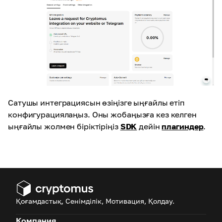
Сатушы интеграциясын өзіңізге ыңғайлы етіп
конфигурациялаңыз. Оны жобаңызға кез келген
ыңғайлы жолмен біріктіріңіз
SDK
дейін
плагиндер
.
Қоғамдастық, Сенімділік, Мотивация, Қолдау.
Компания