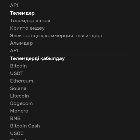
API
Төлемдер
Төлемдер шлюзі
Крипто өңдеу
Электрондық коммерция плагиндері
Алымдар
API
Төлемдерді қабылдау
Bitcoin
USDT
Ethereum
Solana
Litecoin
Dogecoin
Monero
BNB
Bitcoin Cash
USDC