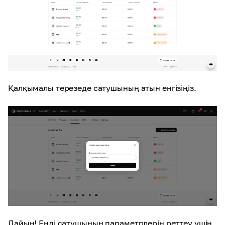
Қалқымалы терезеде сатушының атын енгізіңіз
.
Дайын! Енді сатушының параметрлерін реттеу үшін