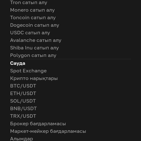
Tron сатып алу
Monero сатып алу
Toncoin сатып алу
Dogecoin сатып алу
USDC сатып алу
Avalanche сатып алу
Shiba Inu сатып алу
Polygon сатып алу
Сауда
Spot Exchange
Крипто нарықтары
BTC/USDT
ETH/USDT
SOL/USDT
BNB/USDT
TRX/USDT
Брокер бағдарламасы
Маркет-мейкер бағдарламасы
Алымдар