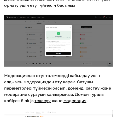
орнату үшін өту түймесін басыңыз
Модерациядан өту: төлемдерді қабылдау үшін
алдымен модерациядан өту керек. Сатушы
параметрлері түймесін басып, доменді растау және
модерация сұрауын қалдырыңыз. Домен туралы
көбірек біліңіз
тексеру
және
модерация
.