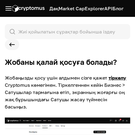
Дақ
Market Cap
Explorer
API
Блог
Жобаны қалай қосуға болады?
Жобаңызды қосу үшін алдымен сізге қажет
тіркелу
Cryptomus көмегімен. Тіркелгеннен кейін Бизнес >
Сатушылар тармағына өтіп, экранның жоғарғы оң
жақ бұрышындағы Сатушы жасау түймесін
басыңыз
.