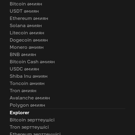
Bitcoin әмиян
USDT әмиян
Ethereum әмиян
Solana әмиян
Litecoin әмиян
Dogecoin әмиян
Monero әмиян
BNB әмиян
Bitcoin Cash әмиян
USDC әмиян
Shiba Inu әмиян
Toncoin әмиян
Tron әмиян
Avalanche әмиян
Polygon әмиян
Explorer
Bitcoin зерттеушісі
Tron зерттеушісі
Ethereum зерттеушісі