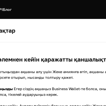
PI
Блог
ақтар
өлемнен кейін қаражатты қаншалық
тыңыздан ақшаны алу үшін Жеке әмиянға өтіп, ақшаны
рсете отырып, нысанды толтыру қажет.
аңызды
Егер сіздің ақшаңыз Business Wallet-те болса, 
лса, тікелей аударуыңыз керек.
дан кейін, Аудару түймесін басыңыз, содан кейін Жеке 