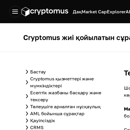
Дақ
Market Cap
Explorer
A
Cryptomus жиі қойылатын сұр
Т
Бастау
Cryptomus қызметтері және
мүмкіндіктері
Шо
Есептік жазбаны басқару және
кө
тексеру
Төлеушіге арналған нұсқаулық
М
AML бойынша сұрақтар
бо
Қауіпсіздік
CRMS
Со