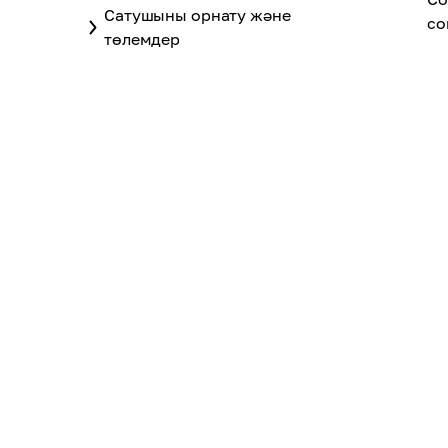
Сатушыны орнату және
со
төлемдер