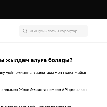
ты жылдам алуға болады?
 алу үшін әмиянның валютасы мен мекенжайын
оны алдымен Жеке Әмиянға немесе API қосылған
әмиянға аудару үшін криптовалюта мен