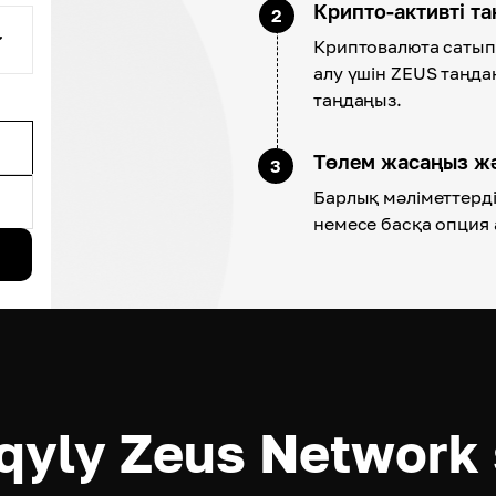
Крипто-активті т
2
Криптовалюта сатып 
алу үшін ZEUS таңдаң
таңдаңыз.
Төлем жасаңыз ж
3
Барлық мәліметтерді 
немесе басқа опция 
yly Zeus Network 