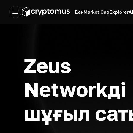
Дақ
Market Cap
Explorer
A
Zeus
Networkді
шұғыл сат