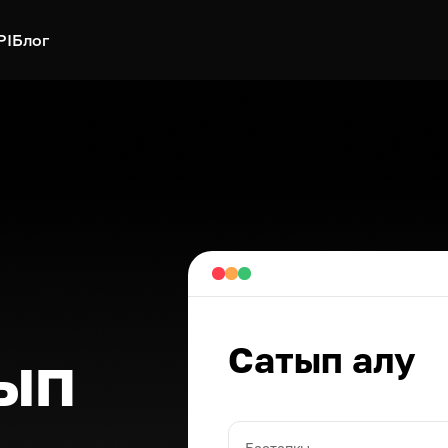
PI
Блог
Сатып алу
ып
Бастапқы