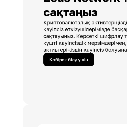
сақтаңыз
Криптовалюталық активтеріңізді 
қауіпсіз өткізушілерімізде басқ
сақтауыңыз. Көрсеткі шифрлау 
күшті қауіпсіздік мерзімдерімен,
активтеріңіздің қауіпсіз болуына
Көбірек білу үшін