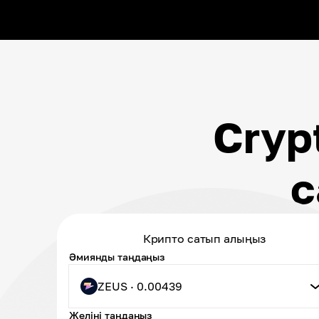
Cryp
с
Крипто сатып алыңыз
Әмиянды таңдаңыз
ZEUS · 0.00439
Желіні таңдаңыз