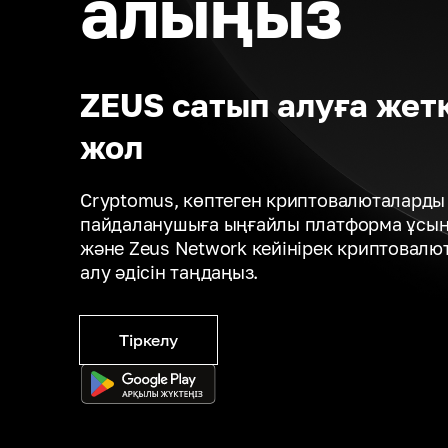
алыңыз
ZEUS сатып алуға жетк
жол
Cryptomus, көптеген криптовалюталарды 
пайдаланушыға ыңғайлы платформа ұсына
және Zeus Network кейінірек криптовалю
алу әдісін таңдаңыз.
Тіркелу