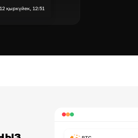
12 қыркүйек, 12:51
ңыз
BTC