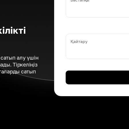
ілікті
Қайтару
сатып алу үшін
ды. Тіркеліңіз
таларды сатып