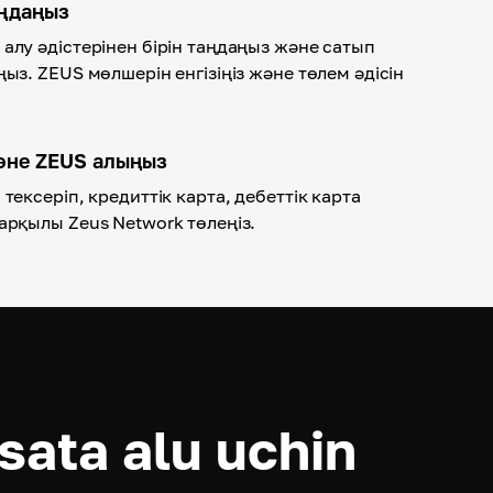
аңдаңыз
алу әдістерінен бірін таңдаңыз және сатып
ыз. ZEUS мөлшерін енгізіңіз және төлем әдісін
әне ZEUS алыңыз
тексеріп, кредиттік карта, дебеттік карта
арқылы Zeus Network төлеңіз.
sata alu uchin