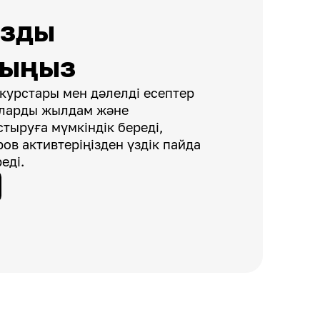
ызды
рыңыз
курстары мен дәлелді есептер
аларды жылдам және
тыруға мүмкіндік береді,
ров активтеріңізден үздік пайда
еді.