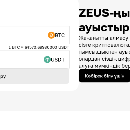
ZEUS-ң
ауысты
BTC
Жаңағытты алмасу 
сізге криптовалют
1 BTC ≈ 64570.69980000 USDT
тымсыздықпен ауыс
олардан сіздің циф
USDT
алуға мүмкіндік бер
Көбірек білу үшін
іру