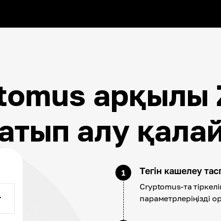
tomus арқылы
атып алу қала
Тегін кашелеу та
1
Cryptomus-та тіркелі
параметрлеріңізді о