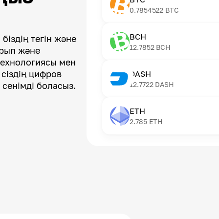
0.7854522
BTC
BCH
біздің тегін және
12.7852
BCH
арып және
технологиясы мен
 сіздің цифров
DASH
 сенімді боласыз.
12.7722
DASH
ETH
2.785
ETH