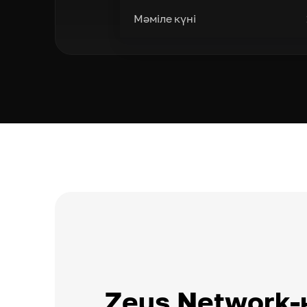
Мәміле күні
Zeus Network-