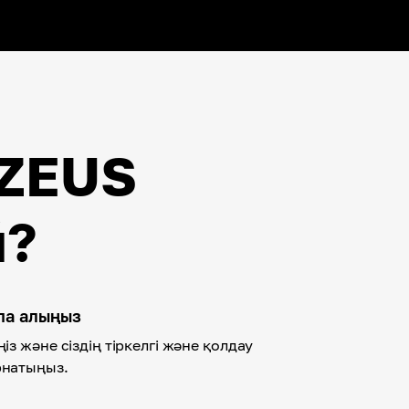
 ZEUS
й?
спа алыңыз
ңіз және сіздің тіркелгі және қолдау
рнатыңыз.