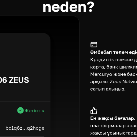
neden?
Әмбебап төлем әдіс
Кредиттік немесе д
карта, банк шилжи
Mercuryo және бас
06
ZEUS
арқылы Zeus Netwo
сатып алыңыз.
Жетістік
Ең жақсы бағалар.
платформалар ара
bc1q6z...q2hcge
жақсы ұсыныстард