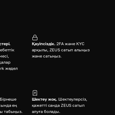
тері.
Қауіпсіздік.
2FA және KYC
ебеттік
арқылы, ZEUS сатып алыңыз
месі,
және сатыңыз.
қалар
rk жедел
Бірнеше
Шектеу жоқ.
Шектеулерсіз,
сында ең
қажетті санда ZEUS сатып
ы табыңыз.
алуға болады.