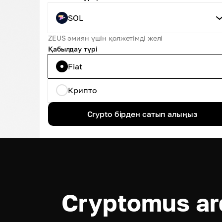
SOL
ZEUS әмиян үшін қолжетімді желі
Қабылдау түрі
Fiat
Крипто
Crypto бірден сатып алыңыз
Cryptomus arq