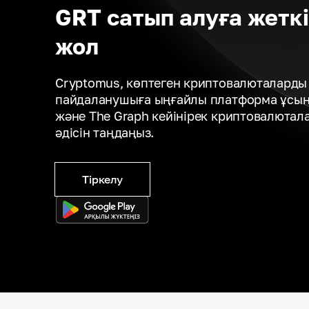
GRT сатып алуға жеткі
жол
Cryptomus, көптеген криптовалюталарды 
пайдаланушыға ыңғайлы платформа ұсына
және The Graph кейінірек криптовалютал
әдісін таңдаңыз.
Тіркелу