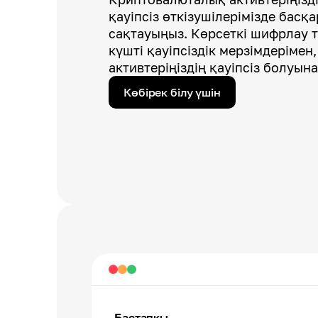
қауіпсіз өткізушілерімізде басқ
сақтауыңыз. Көрсеткі шифрлау 
күшті қауіпсіздік мерзімдерімен,
активтеріңіздің қауіпсіз болуына
Көбірек білу үшін
Бастапқы