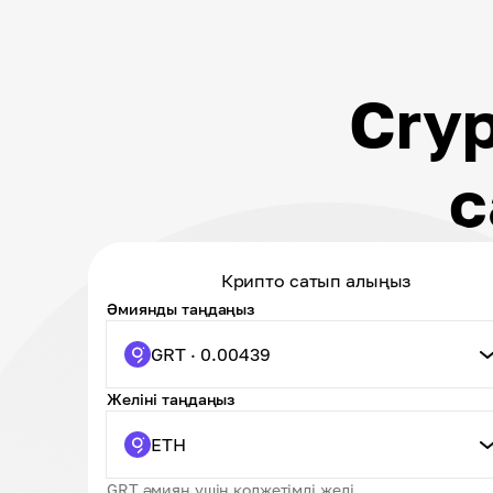
Cry
с
Крипто сатып алыңыз
Әмиянды таңдаңыз
GRT · 0.00439
Желіні таңдаңыз
ETH
GRT әмиян үшін қолжетімді желі