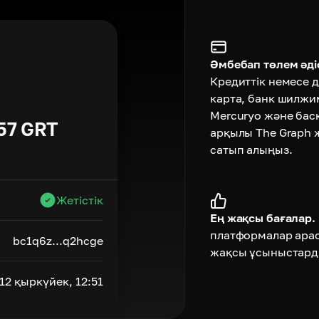
Әмбебап төлем әдіс
Кредиттік немесе д
карта, банк шилжи
Mercuryo және бас
57
GRT
арқылы The Graph 
сатып алыңыз.
Жетістік
Ең жақсы бағалар.
платформалар ара
bc1q6z...q2hcge
жақсы ұсыныстард
12 қыркүйек, 12:51