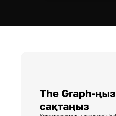
The Graph-ңыз
сақтаңыз
Криптовалюталық активтеріңізді 