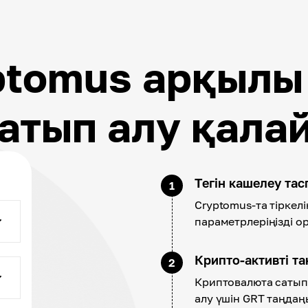
ptomus арқылы
атып алу қала
Тегін кашелеу та
1
Cryptomus-та тіркелі
параметрлеріңізді о
Крипто-активті т
2
Криптовалюта сатып 
алу үшін GRT таңдаңы