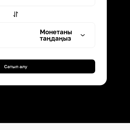
Монетаны
таңдаңыз
Сатып алу