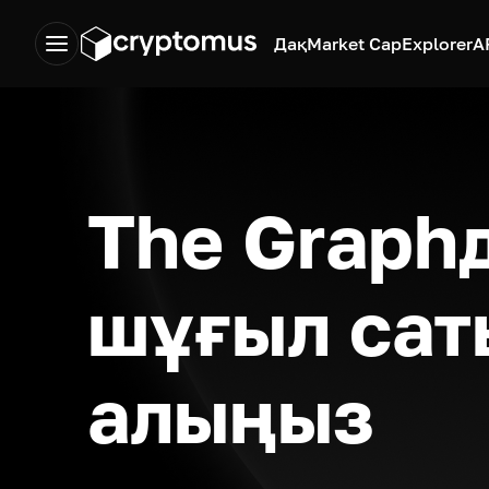
Дақ
Market Cap
Explorer
A
The Graphд
шұғыл сат
алыңыз