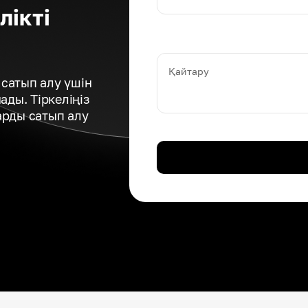
лікті
Қайтару
сатып алу үшін
ды. Тіркеліңіз
арды сатып алу