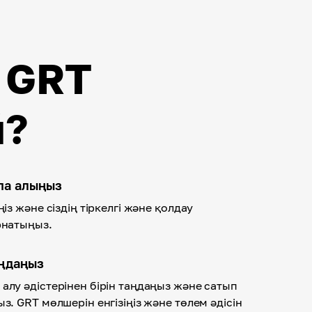
 GRT
й?
спа алыңыз
ңіз және сіздің тіркелгі және қолдау
рнатыңыз.
аңдаңыз
алу әдістерінен бірін таңдаңыз және сатып
з. GRT мөлшерін енгізіңіз және төлем әдісін