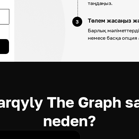
таңдаңыз.
Төлем жасаңыз ж
3
Барлық мәліметтерді 
немесе басқа опция 
rqyly The Graph sa
neden?