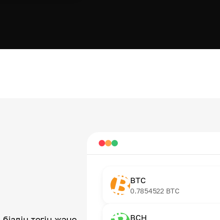
BTC
0.7854522
BTC
BCH
біздің тегін және