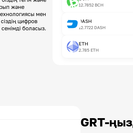
12.7852
BCH
арып және
технологиясы мен
 сіздің цифров
DASH
 сенімді боласыз.
12.7722
DASH
ETH
2.785
ETH
GRT-ңы