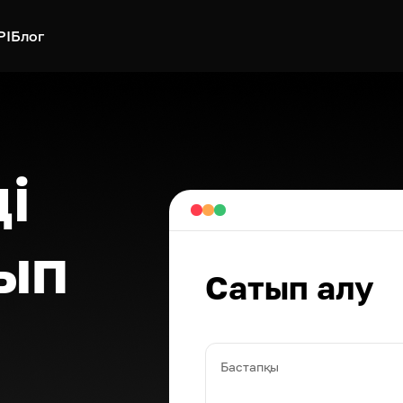
PI
Блог
і
ып
Сатып алу
Бастапқы