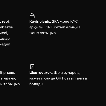
тері.
Қауіпсіздік.
2FA және KYC
ебеттік
арқылы, GRT сатып алыңыз
месі,
және сатыңыз.
қалар
жедел
Бірнеше
Шектеу жоқ.
Шектеулерсіз,
сында ең
қажетті санда GRT сатып алуға
ы табыңыз.
болады.