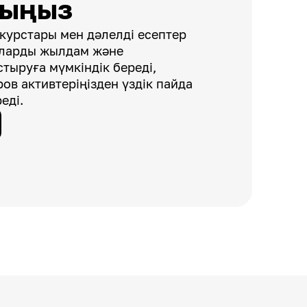
рыңыз
курстары мен дәлелді есептер
аларды жылдам және
тыруға мүмкіндік береді,
ров активтеріңізден үздік пайда
еді.