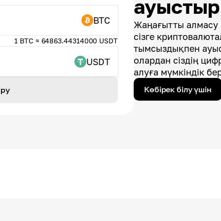
ауысты
BTC
Жаңағытты алмасу 
сізге криптовалют
1 BTC ≈ 64863.44314000 USDT
тымсыздықпен ауыс
олардан сіздің циф
USDT
алуға мүмкіндік бер
Көбірек білу үшін
іру