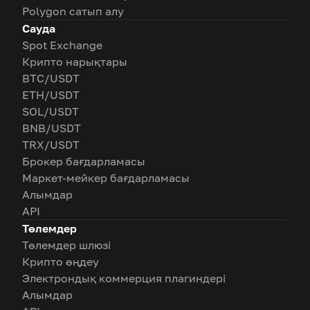
Polygon сатып алу
Сауда
Spot Exchange
Крипто нарықтары
BTC/USDT
ETH/USDT
SOL/USDT
BNB/USDT
TRX/USDT
Брокер бағдарламасы
Маркет-мейкер бағдарламасы
Алымдар
API
Төлемдер
Төлемдер шлюзі
Крипто өңдеу
Электрондық коммерция плагиндері
Алымдар