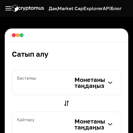
Дақ
Market Cap
Explorer
API
Блог
Сатып алу
Бастапқы
Монетаны
таңдаңыз
Қайтару
Монетаны
таңдаңыз