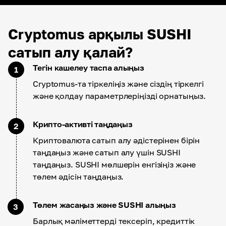
Cryptomus арқылы SUSHI
сатып алу қалай?
Тегін кашелеу таспа алыңыз
1
Cryptomus-та тіркеліңіз және сіздің тіркелгі
және қолдау параметрлеріңізді орнатыңыз.
Крипто-активті таңдаңыз
2
Криптовалюта сатып алу әдістерінен бірін
таңдаңыз және сатып алу үшін SUSHI
таңдаңыз. SUSHI мөлшерін енгізіңіз және
төлем әдісін таңдаңыз.
Төлем жасаңыз және SUSHI алыңыз
3
Барлық мәліметтерді тексеріп, кредиттік