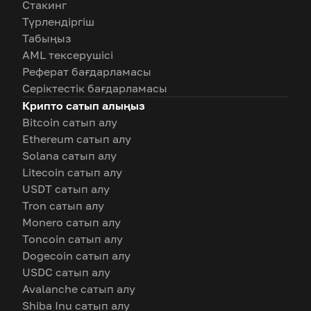
Стакинг
Түрлендіргіш
Табыңыз
AML тексерушісі
Реферат бағдарламасы
Серіктестік бағдарламасы
Крипто сатып алыңыз
Bitcoin сатып алу
Ethereum сатып алу
Solana сатып алу
Litecoin сатып алу
USDT сатып алу
Tron сатып алу
Monero сатып алу
Toncoin сатып алу
Dogecoin сатып алу
USDC сатып алу
Avalanche сатып алу
Shiba Inu сатып алу