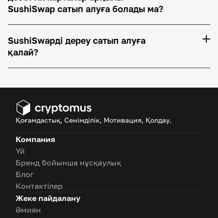
SushiSwap сатып алуға болады ма?
SushiSwapді дереу сатып алуға
қалай?
Қоғамдастық, Сенімділік, Мотивация, Қолдау.
Компания
Үй
Бренд бойынша нұсқаулық
Блог
Контактілер
Жеке пайдалану
Әмиян