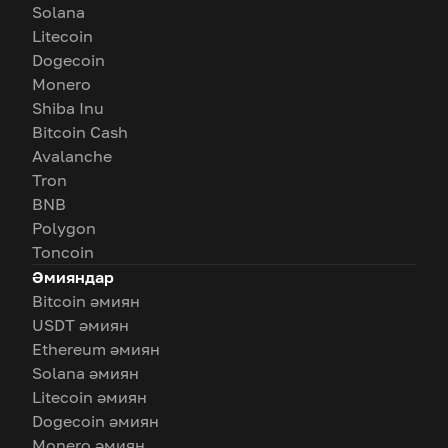
Solana
Litecoin
Dogecoin
Monero
Shiba Inu
Bitcoin Cash
Avalanche
Tron
BNB
Polygon
Toncoin
Әмияндар
Bitcoin әмиян
USDT әмиян
Ethereum әмиян
Solana әмиян
Litecoin әмиян
Dogecoin әмиян
Monero әмиян