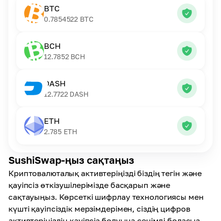
BTC
0.7854522
BTC
BCH
12.7852
BCH
DASH
12.7722
DASH
ETH
2.785
ETH
SushiSwap-ңыз сақтаңыз
Криптовалюталық активтеріңізді біздің тегін және
қауіпсіз өткізушілерімізде басқарып және
сақтауыңыз. Көрсеткі шифрлау технологиясы мен
күшті қауіпсіздік мерзімдерімен, сіздің цифров
активтеріңіздің қауіпсіз болуына сенімді боласыз.