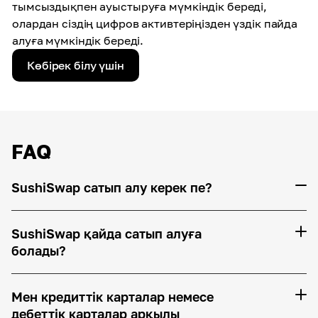
тымсыздықпен ауыстыруға мүмкіндік береді,
олардан сіздің цифров активтеріңізден үздік пайда
алуға мүмкіндік береді.
Көбірек білу үшін
FAQ
SushiSwap сатып алу керек пе?
SushiSwap қайда сатып алуға
болады?
Мен кредиттік карталар немесе
дебеттік карталар арқылы