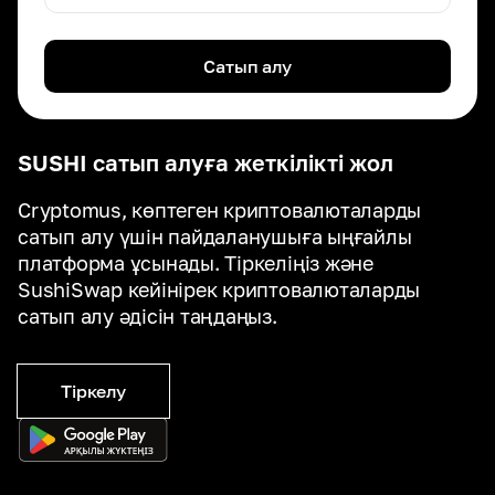
Сатып алу
SUSHI сатып алуға жеткілікті жол
Cryptomus, көптеген криптовалюталарды
сатып алу үшін пайдаланушыға ыңғайлы
платформа ұсынады. Тіркеліңіз және
SushiSwap кейінірек криптовалюталарды
сатып алу әдісін таңдаңыз.
Тіркелу