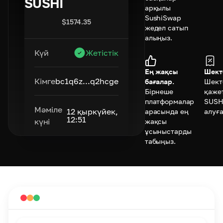
SUSHI
арқылы
SushiSwap
$
1574.35
жедел сатып
алыңыз.
Күй
Жетістік
Ең жақсы
Шект
Кімге
bc1q6z...q2hcge
бағалар.
Шект
Бірнеше
қажет
платформалар
SUSH
Мәміле
12 қыркүйек,
арасында ең
алуға
12:51
күні
жақсы
ұсыныстарды
табыңыз.