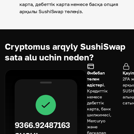
карта, дебеттік карта немесе басқа опция
арқылы SushiSwap төлеңіз.
Cryptomus arqyly SushiSwap
sata alu uchin neden?
Әмбебап
Қауіп
төлем
2FA 
әдістері.
арқы
Кредиттік
SUSH
немесе
алың
дебеттік
саты
карта, банк
шилжимесі,
Mercuryo
9366.92487163
және
басқалар