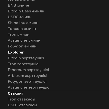
BNB әмиян
Bitcoin Cash әмиян
USDC әмиян
Shiba Inu әмиян
Toncoin әмиян
Tron әмиян
Avalanche әмиян
Polygon әмиян
Explorer
Bitcoin зерттеушісі
Tron зерттеушісі
Ethereum зерттеушісі
Arbitrum зерттеушісі
Polygon зерттеушісі
Avalanche зерттеушісі
Стакинг
Tron ставкасы
USDT ставкасы