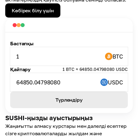
Көбірек білу үшін
Бастапқы
1
BTC
Қайтару
1 BTC ≈ 64850.04798080 USDC
64850.04798080
USDC
Түрлендіру
SUSHI-ңызды ауыстырыңыз
Жаңағытты алмасу курстары мен дәлелді есептер
сізге криптовалюталарды жылдам және