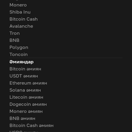
Monero
Shiba Inu
Bitcoin Cash
Avalanche
Tron
BNB
Polygon
Toncoin
Әмияндар
Bitcoin әмиян
USDT әмиян
Ethereum әмиян
Solana әмиян
Litecoin әмиян
Dogecoin әмиян
Monero әмиян
BNB әмиян
Bitcoin Cash әмиян