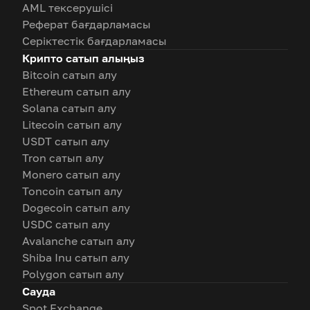
AML тексерушісі
Реферат бағдарламасы
Серіктестік бағдарламасы
Крипто сатып алыңыз
Bitcoin сатып алу
Ethereum сатып алу
Solana сатып алу
Litecoin сатып алу
USDT сатып алу
Tron сатып алу
Monero сатып алу
Toncoin сатып алу
Dogecoin сатып алу
USDC сатып алу
Avalanche сатып алу
Shiba Inu сатып алу
Polygon сатып алу
Сауда
Spot Exchange