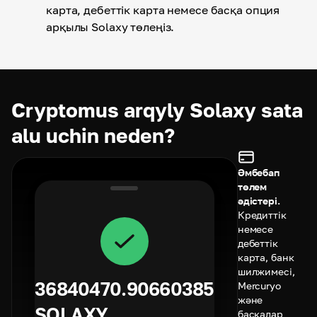
карта, дебеттік карта немесе басқа опция
арқылы Solaxy төлеңіз.
Cryptomus arqyly Solaxy sata
alu uchin neden?
Әмбебап
төлем
әдістері.
Кредиттік
немесе
дебеттік
карта, банк
шилжимесі,
36840470.90660385
Mercuryo
және
SOLAXY
басқалар