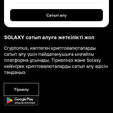
Сатып алу
SOLAXY сатып алуға жеткілікті жол
Cryptomus, көптеген криптовалюталарды
сатып алу үшін пайдаланушыға ыңғайлы
платформа ұсынады. Тіркеліңіз және Solaxy
кейінірек криптовалюталарды сатып алу әдісін
таңдаңыз.
Тіркелу