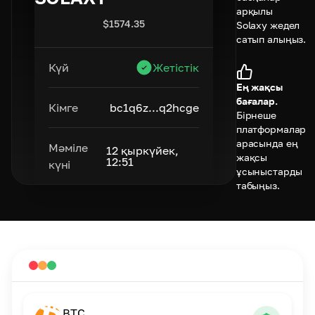
арқылы
$
1574.35
Solaxy жедел
сатып алыңыз.
Күй
Жетістік
Ең жақсы
бағалар.
Кімге
bc1q6z...q2hcge
Бірнеше
платформалар
арасында ең
Мәміле
12 қыркүйек,
жақсы
12:51
күні
ұсыныстарды
табыңыз.
BTC