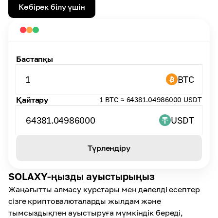
Көбірек білу үшін
Бастапқы
1
BTC
Қайтару
1 BTC ≈ 64381.04986000 USDT
64381.04986000
USDT
Түрлендіру
SOLAXY-ңызды ауыстырыңыз
Жаңағытты алмасу курстары мен дәлелді есептер
сізге криптовалюталарды жылдам және
тымсыздықпен ауыстыруға мүмкіндік береді,