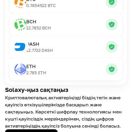
0.7854522
BTC
BCH
12.7852
BCH
DASH
12.7722
DASH
ETH
2.785
ETH
Solaxy-ңыз сақтаңыз
Криптовалюталық активтеріңізді біздің тегін және
қауіпсіз өткізушілерімізде басқарып және
сақтауыңыз. Көрсеткі шифрлау технологиясы мен
күшті қауіпсіздік мерзімдерімен, сіздің цифров
активтеріңіздің қауіпсіз болуына сенімді боласыз.