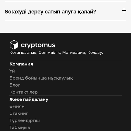
Solaxyді дереу сатып алуға қалай?
Қоғамдастық, Сенімділік, Мотивация, Қолдау.
Компания
Үй
Бренд бойынша нұсқаулық
Блог
Контактілер
Жеке пайдалану
Әмиян
Стакинг
Түрлендіргіш
Табыңыз