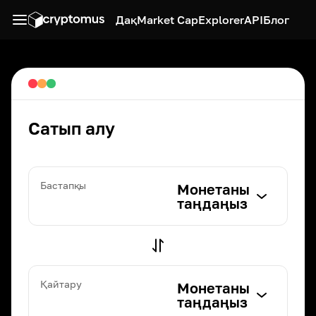
Дақ
Market Cap
Explorer
API
Блог
Сатып алу
Бастапқы
Монетаны
таңдаңыз
Қайтару
Монетаны
таңдаңыз