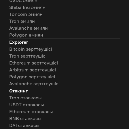
USDC әмиян
Shiba Inu әмиян
Toncoin әмиян
Tron әмиян
Avalanche әмиян
Polygon әмиян
Explorer
Bitcoin зерттеушісі
Tron зерттеушісі
Ethereum зерттеушісі
Arbitrum зерттеушісі
Polygon зерттеушісі
Avalanche зерттеушісі
Стакинг
Tron ставкасы
USDT ставкасы
Ethereum ставкасы
BNB ставкасы
DAI ставкасы