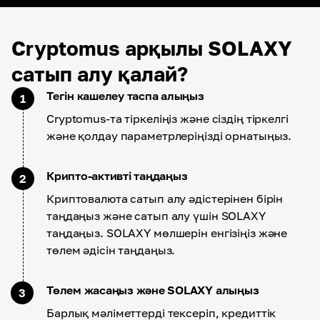
Cryptomus арқылы SOLAXY
сатып алу қалай?
Тегін кашелеу таспа алыңыз
1
Cryptomus-та тіркеліңіз және сіздің тіркелгі
және қолдау параметрлеріңізді орнатыңыз.
Крипто-активті таңдаңыз
2
Криптовалюта сатып алу әдістерінен бірін
таңдаңыз және сатып алу үшін SOLAXY
таңдаңыз. SOLAXY мөлшерін енгізіңіз және
төлем әдісін таңдаңыз.
Төлем жасаңыз және SOLAXY алыңыз
3
Барлық мәліметтерді тексеріп, кредиттік