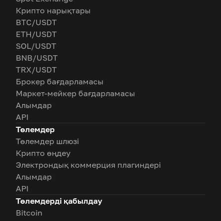
Крипто нарықтары
BTC/USDT
ETH/USDT
SOL/USDT
BNB/USDT
TRX/USDT
Брокер бағдарламасы
Маркет-мейкер бағдарламасы
Алымдар
API
Төлемдер
Төлемдер шлюзі
Крипто өңдеу
Электрондық коммерция плагиндері
Алымдар
API
Төлемдерді қабылдау
Bitcoin