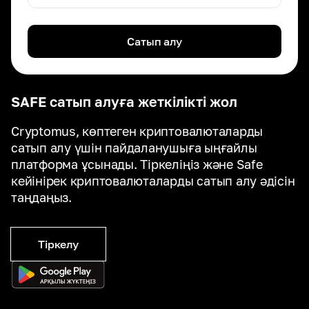
Сатып алу
SAFE сатып алуға жеткілікті жол
Cryptomus, көптеген криптовалюталарды
сатып алу үшін пайдаланушыға ыңғайлы
платформа ұсынады. Тіркеліңіз және Safe
кейінірек криптовалюталарды сатып алу әдісін
таңдаңыз.
Тіркелу