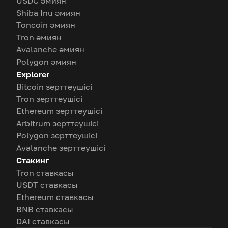
USDC әмиян
Shiba Inu әмиян
Toncoin әмиян
Tron әмиян
Avalanche әмиян
Polygon әмиян
Explorer
Bitcoin зерттеушісі
Tron зерттеушісі
Ethereum зерттеушісі
Arbitrum зерттеушісі
Polygon зерттеушісі
Avalanche зерттеушісі
Стакинг
Tron ставкасы
USDT ставкасы
Ethereum ставкасы
BNB ставкасы
DAI ставкасы