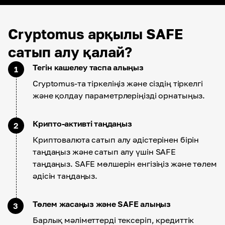
Cryptomus арқылы SAFE
сатып алу қалай?
Тегін кашелеу таспа алыңыз
1
Cryptomus-та тіркеліңіз және сіздің тіркелгі
және қолдау параметрлеріңізді орнатыңыз.
Крипто-активті таңдаңыз
2
Криптовалюта сатып алу әдістерінен бірін
таңдаңыз және сатып алу үшін SAFE
таңдаңыз. SAFE мөлшерін енгізіңіз және төлем
әдісін таңдаңыз.
Төлем жасаңыз және SAFE алыңыз
3
Барлық мәліметтерді тексеріп, кредиттік