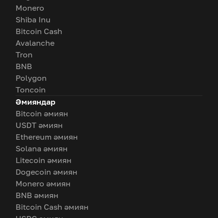
Monero
Shiba Inu
Bitcoin Cash
Avalanche
Tron
BNB
Polygon
Toncoin
Әмияндар
Bitcoin әмиян
USDT әмиян
Ethereum әмиян
Solana әмиян
Litecoin әмиян
Dogecoin әмиян
Monero әмиян
BNB әмиян
Bitcoin Cash әмиян