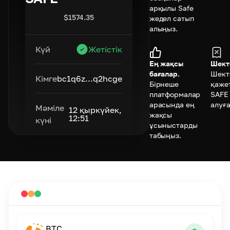
арқылы Safe
$
1574.35
жедел сатып
алыңыз.
Күй
Жетістік
Ең жақсы
Шект
бағалар.
Шект
Кімге
bc1q6z...q2hcge
Бірнеше
қажет
платформалар
SAFE
арасында ең
алуға
Мәміле
12 қыркүйек,
жақсы
12:51
күні
ұсыныстарды
табыңыз.
BTC