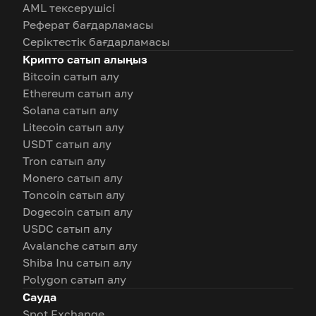
AML тексерушісі
Реферат бағдарламасы
Серіктестік бағдарламасы
Крипто сатып алыңыз
Bitcoin сатып алу
Ethereum сатып алу
Solana сатып алу
Litecoin сатып алу
USDT сатып алу
Tron сатып алу
Monero сатып алу
Toncoin сатып алу
Dogecoin сатып алу
USDC сатып алу
Avalanche сатып алу
Shiba Inu сатып алу
Polygon сатып алу
Сауда
Spot Exchange