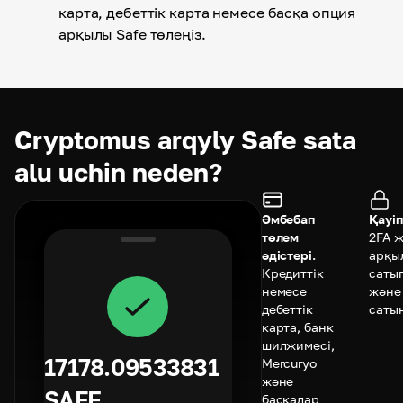
карта, дебеттік карта немесе басқа опция
арқылы Safe төлеңіз.
Cryptomus arqyly Safe sata
alu uchin neden?
Әмбебап
Қауіп
төлем
2FA 
әдістері.
арқы
Кредиттік
саты
немесе
және
дебеттік
саты
карта, банк
шилжимесі,
17178.09533831
Mercuryo
және
SAFE
басқалар