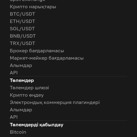
Крипто нарықтары
BTC/USDT
ETH/USDT
SOL/USDT
BNB/USDT
TRX/USDT
Брокер бағдарламасы
Маркет-мейкер бағдарламасы
Алымдар
API
Төлемдер
Төлемдер шлюзі
Крипто өңдеу
Электрондық коммерция плагиндері
Алымдар
API
Төлемдерді қабылдау
Bitcoin