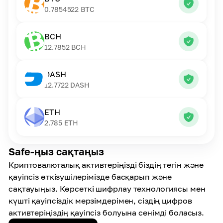
0.7854522
BTC
BCH
12.7852
BCH
DASH
12.7722
DASH
ETH
2.785
ETH
Safe-ңыз сақтаңыз
Криптовалюталық активтеріңізді біздің тегін және
қауіпсіз өткізушілерімізде басқарып және
сақтауыңыз. Көрсеткі шифрлау технологиясы мен
күшті қауіпсіздік мерзімдерімен, сіздің цифров
активтеріңіздің қауіпсіз болуына сенімді боласыз.