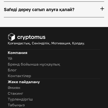
Safeді дереу сатып алуға қалай?
Қоғамдастық, Сенімділік, Мотивация, Қолдау.
Компания
Үй
Бренд бойынша нұсқаулық
Блог
Контактілер
Жеке пайдалану
Әмиян
Стакинг
Түрлендіргіш
Табыңыз