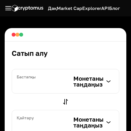
Дақ
Market Cap
Explorer
API
Блог
Сатып алу
Бастапқы
Монетаны
таңдаңыз
Қайтару
Монетаны
таңдаңыз