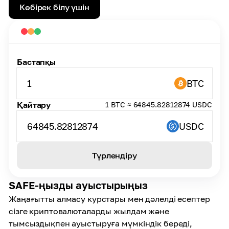
Көбірек білу үшін
Бастапқы
1
BTC
Қайтару
1 BTC ≈ 64845.82812874 USDC
64845.82812874
USDC
Түрлендіру
SAFE-ңызды ауыстырыңыз
Жаңағытты алмасу курстары мен дәлелді есептер
сізге криптовалюталарды жылдам және
тымсыздықпен ауыстыруға мүмкіндік береді,