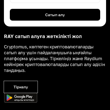
Сатып алу
RAY сатып алуға жеткілікті жол
Cryptomus, көптеген криптовалюталарды
сатып алу үшін пайдаланушыға ыңғайлы
платформа ұсынады. Тіркеліңіз және Raydium
кейінірек криптовалюталарды сатып алу әдісін
таңдаңыз.
Тіркелу