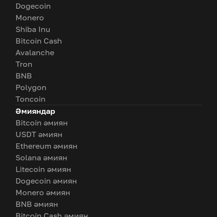
Dogecoin
Monero
Shiba Inu
Bitcoin Cash
Avalanche
Tron
BNB
Polygon
Toncoin
Әмияндар
Bitcoin әмиян
USDT әмиян
Ethereum әмиян
Solana әмиян
Litecoin әмиян
Dogecoin әмиян
Monero әмиян
BNB әмиян
Bitcoin Cash әмиян