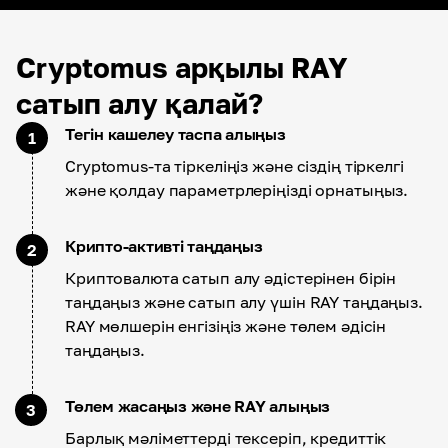
Cryptomus арқылы RAY
сатып алу қалай?
Тегін кашелеу таспа алыңыз
1
Cryptomus-та тіркеліңіз және сіздің тіркелгі
және қолдау параметрлеріңізді орнатыңыз.
Крипто-активті таңдаңыз
2
Криптовалюта сатып алу әдістерінен бірін
таңдаңыз және сатып алу үшін RAY таңдаңыз.
RAY мөлшерін енгізіңіз және төлем әдісін
таңдаңыз.
Төлем жасаңыз және RAY алыңыз
3
Барлық мәліметтерді тексеріп, кредиттік