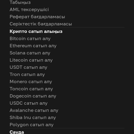
Табыңыз
AML тексерушісі
Реферат бағдарламасы
Серіктестік бағдарламасы
Крипто сатып алыңыз
Bitcoin сатып алу
Ethereum сатып алу
Solana сатып алу
Litecoin сатып алу
USDT сатып алу
Tron сатып алу
Monero сатып алу
Toncoin сатып алу
Dogecoin сатып алу
USDC сатып алу
Avalanche сатып алу
Shiba Inu сатып алу
Polygon сатып алу
Сауда