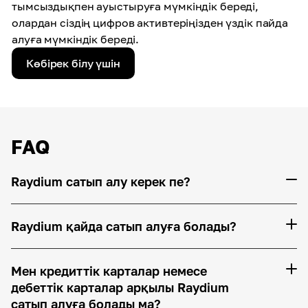
тымсыздықпен ауыстыруға мүмкіндік береді,
олардан сіздің цифров активтеріңізден үздік пайда
алуға мүмкіндік береді.
Көбірек білу үшін
FAQ
Raydium сатып алу керек пе?
Raydium қайда сатып алуға болады?
Мен кредиттік карталар немесе
дебеттік карталар арқылы Raydium
сатып алуға болады ма?