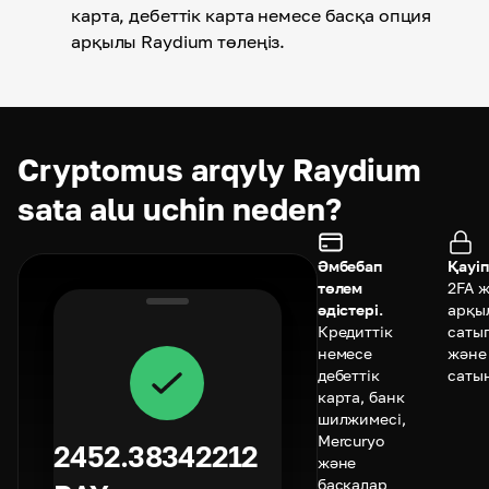
карта, дебеттік карта немесе басқа опция
арқылы Raydium төлеңіз.
Cryptomus arqyly Raydium
sata alu uchin neden?
Әмбебап
Қауіп
төлем
2FA 
әдістері.
арқы
Кредиттік
саты
немесе
және
дебеттік
саты
карта, банк
шилжимесі,
Mercuryo
2452.38342212
және
басқалар