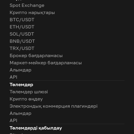
Spot Exchange
Крипто нарықтары
BTC/USDT
ETH/USDT
SOL/USDT
BNB/USDT
TRX/USDT
Брокер бағдарламасы
Маркет-мейкер бағдарламасы
Алымдар
API
Төлемдер
Төлемдер шлюзі
Крипто өңдеу
Электрондық коммерция плагиндері
Алымдар
API
Төлемдерді қабылдау