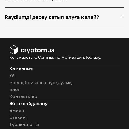
Raydiumді дереу сатып алуға қалай?
Қоғамдастық, Сенімділік, Мотивация, Қолдау.
Компания
Үй
Бренд бойынша нұсқаулық
Блог
Контактілер
Жеке пайдалану
Әмиян
Стакинг
Түрлендіргіш