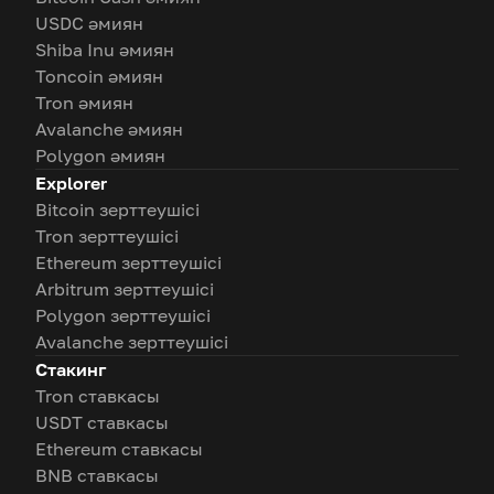
USDC әмиян
Shiba Inu әмиян
Toncoin әмиян
Tron әмиян
Avalanche әмиян
Polygon әмиян
Explorer
Bitcoin зерттеушісі
Tron зерттеушісі
Ethereum зерттеушісі
Arbitrum зерттеушісі
Polygon зерттеушісі
Avalanche зерттеушісі
Стакинг
Tron ставкасы
USDT ставкасы
Ethereum ставкасы
BNB ставкасы