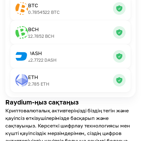
BTC
0.7854522
BTC
BCH
12.7852
BCH
DASH
12.7722
DASH
ETH
2.785
ETH
Raydium-ңыз сақтаңыз
Криптовалюталық активтеріңізді біздің тегін және
қауіпсіз өткізушілерімізде басқарып және
сақтауыңыз. Көрсеткі шифрлау технологиясы мен
күшті қауіпсіздік мерзімдерімен, сіздің цифров
активтеріңіздің қауіпсіз болуына сенімді боласыз.