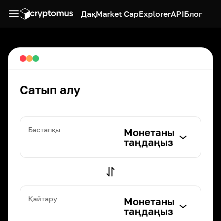
Дақ
Market Cap
Explorer
API
Блог
Сатып алу
Бастапқы
Монетаны
таңдаңыз
Қайтару
Монетаны
таңдаңыз