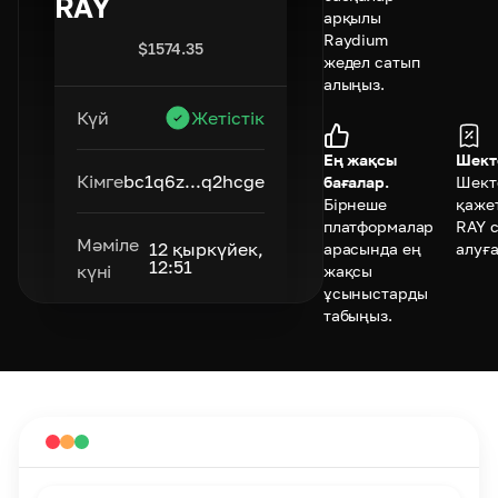
RAY
арқылы
Raydium
$
1574.35
жедел сатып
алыңыз.
Күй
Жетістік
Ең жақсы
Шект
Кімге
bc1q6z...q2hcge
бағалар.
Шект
Бірнеше
қажет
платформалар
RAY 
Мәміле
12 қыркүйек,
арасында ең
алуға
12:51
күні
жақсы
ұсыныстарды
табыңыз.