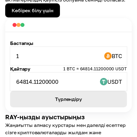
Көбірек білу үшін
Бастапқы
1
BTC
Қайтару
1 BTC ≈ 64814.11200000 USDT
64814.11200000
USDT
Түрлендіру
RAY-ңызды ауыстырыңыз
Жаңағытты алмасу курстары мен дәлелді есептер
сізге криптовалюталарды жылдам және