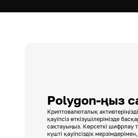
Polygon-ңыз с
Криптовалюталық активтеріңізді 
қауіпсіз өткізушілерімізде басқ
сақтауыңыз. Көрсеткі шифрлау 
күшті қауіпсіздік мерзімдерімен,