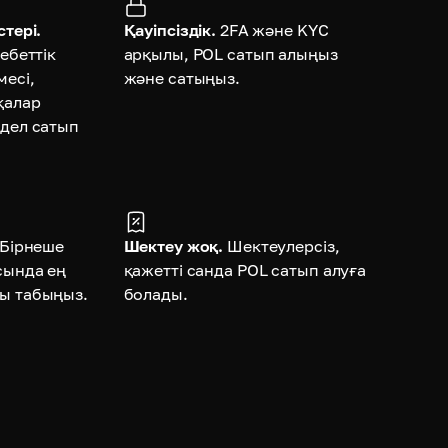
тері.
Қауіпсіздік.
2FA және KYC
ебеттік
арқылы, POL сатып алыңыз
месі,
және сатыңыз.
қалар
дел сатып
Бірнеше
Шектеу жоқ.
Шектеулерсіз,
сында ең
қажетті санда POL сатып алуға
ы табыңыз.
болады.