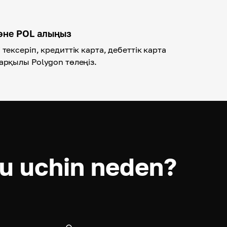
әне POL алыңыз
тексеріп, кредиттік карта, дебеттік карта
арқылы Polygon төлеңіз.
lu uchin neden?