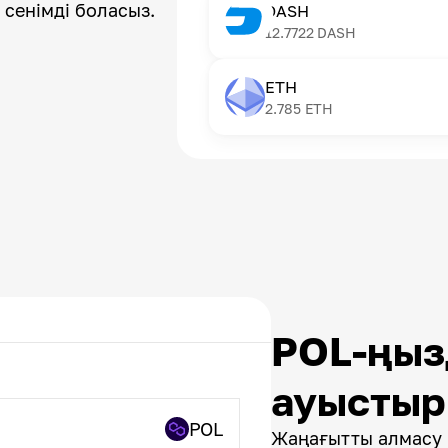
 сенімді боласыз.
DASH
12.7722
DASH
ETH
2.785
ETH
POL-ңы
ауысты
POL
Жаңағытты алмасу 