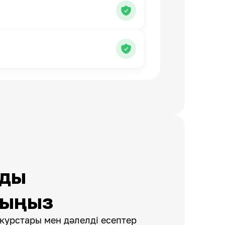
зды
рыңыз
курстары мен дәлелді есептер