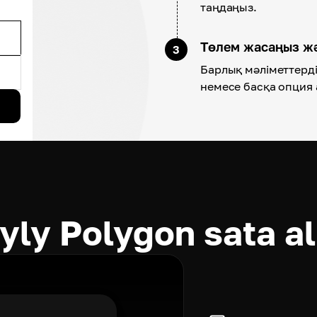
таңдаңыз.
Төлем жасаңыз ж
3
Барлық мәліметтерді 
немесе басқа опция 
ly Polygon sata a