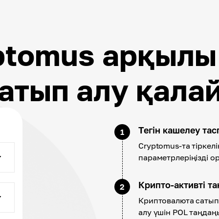
ptomus арқылы
атып алу қала
Тегін кашелеу та
1
Cryptomus-та тіркелі
параметрлеріңізді о
Крипто-активті т
2
Криптовалюта сатып 
алу үшін POL таңдаңы