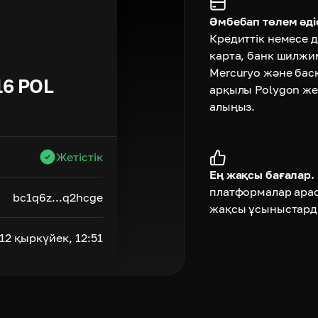
Әмбебап төлем әдіс
Кредиттік немесе д
карта, банк шилжи
Mercuryo және бас
16
POL
арқылы Polygon же
алыңыз.
Жетістік
Ең жақсы бағалар.
платформалар ара
bc1q6z...q2hcge
жақсы ұсыныстард
12 қыркүйек, 12:51