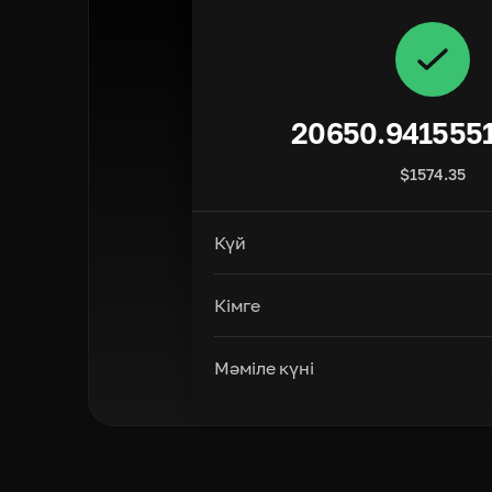
20650.941555
$
1574.35
Күй
Кімге
Мәміле күні