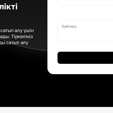
лікті
Қайтару
сатып алу үшін
ды. Тіркеліңіз
ды сатып алу