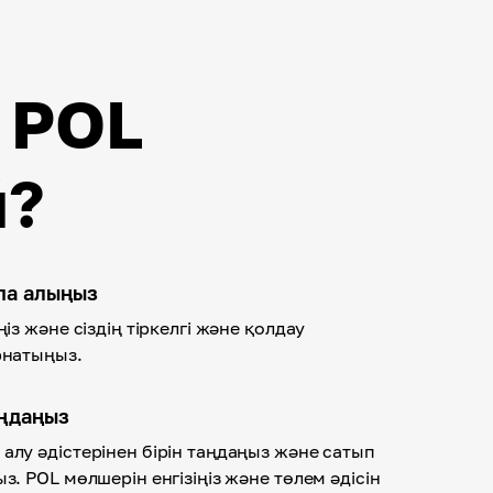
 POL
й?
спа алыңыз
ңіз және сіздің тіркелгі және қолдау
рнатыңыз.
аңдаңыз
алу әдістерінен бірін таңдаңыз және сатып
з. POL мөлшерін енгізіңіз және төлем әдісін