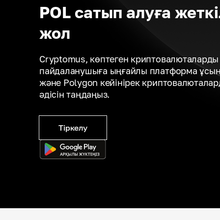
POL сатып алуға жеткі
жол
Cryptomus, көптеген криптовалюталарды 
пайдаланушыға ыңғайлы платформа ұсына
және Polygon кейінірек криптовалюталар
әдісін таңдаңыз.
Тіркелу