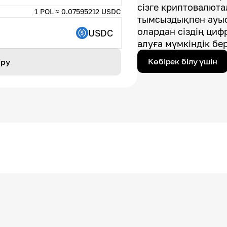
сізге криптовалют
1 POL ≈ 0.07595212 USDC
тымсыздықпен ауыс
олардан сіздің циф
USDC
алуға мүмкіндік бер
Көбірек білу үшін
іру