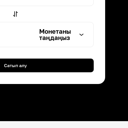
Монетаны
таңдаңыз
Сатып алу