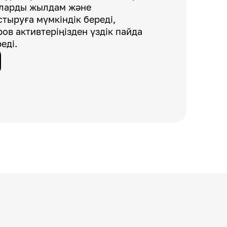
аларды жылдам және
тыруға мүмкіндік береді,
ров активтеріңізден үздік пайда
еді.