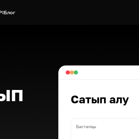
PI
Блог
ып
Сатып алу
Бастапқы