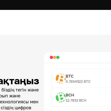
BTC
ақтаңыз
0.7854522
BTC
біздің тегін және
BCH
арып және
12.7852
BCH
технологиясы мен
 сіздің цифров