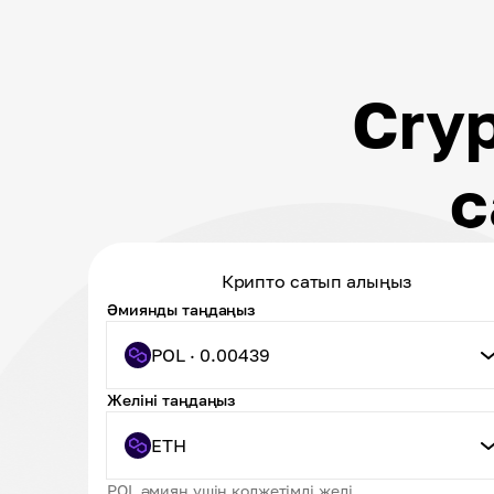
Cry
с
Крипто сатып алыңыз
Әмиянды таңдаңыз
POL · 0.00439
Желіні таңдаңыз
ETH
POL әмиян үшін қолжетімді желі