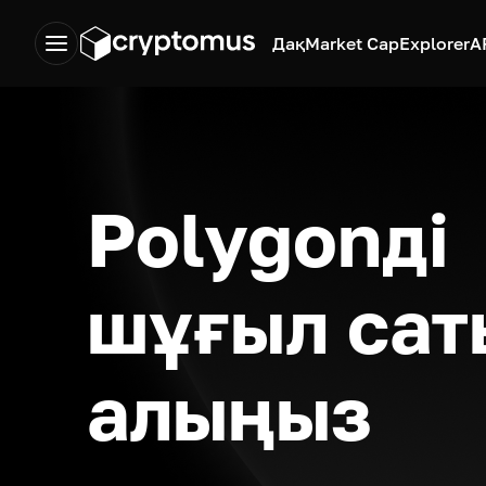
Дақ
Market Cap
Explorer
A
Polygonді
шұғыл сат
алыңыз