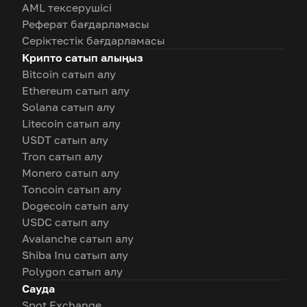
AML тексерушісі
Реферат бағдарламасы
Серіктестік бағдарламасы
Крипто сатып алыңыз
Bitcoin сатып алу
Ethereum сатып алу
Solana сатып алу
Litecoin сатып алу
USDT сатып алу
Tron сатып алу
Monero сатып алу
Toncoin сатып алу
Dogecoin сатып алу
USDC сатып алу
Avalanche сатып алу
Shiba Inu сатып алу
Polygon сатып алу
Сауда
Spot Exchange