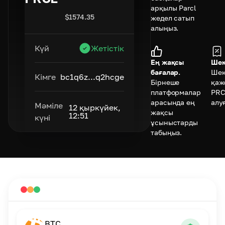
арқылы Parcl
$
1574.35
жедел сатып
алыңыз.
Күй
Жетістік
Ең жақсы
Шек
бағалар.
Шек
Кімге
bc1q6z...q2hcge
Бірнеше
қаж
платформалар
PRC
арасында ең
алу
Мәміле
12 қыркүйек,
жақсы
12:51
күні
ұсыныстарды
табыңыз.
BTC