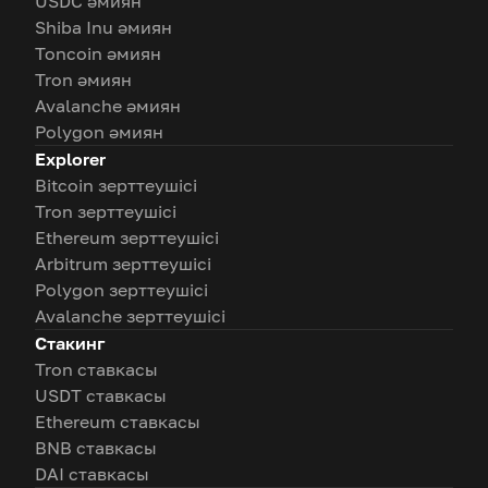
USDC әмиян
Shiba Inu әмиян
Toncoin әмиян
Tron әмиян
Avalanche әмиян
Polygon әмиян
Explorer
Bitcoin зерттеушісі
Tron зерттеушісі
Ethereum зерттеушісі
Arbitrum зерттеушісі
Polygon зерттеушісі
Avalanche зерттеушісі
Стакинг
Tron ставкасы
USDT ставкасы
Ethereum ставкасы
BNB ставкасы
DAI ставкасы