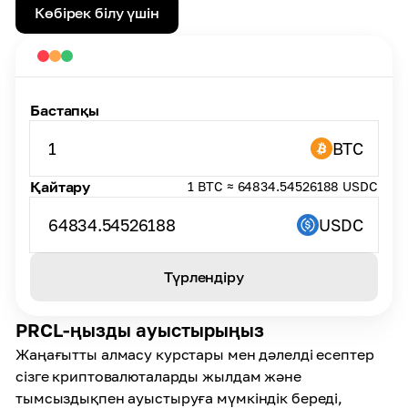
Көбірек білу үшін
Бастапқы
1
BTC
Қайтару
1 BTC ≈ 64834.54526188 USDC
64834.54526188
USDC
Түрлендіру
PRCL-ңызды ауыстырыңыз
Жаңағытты алмасу курстары мен дәлелді есептер
сізге криптовалюталарды жылдам және
тымсыздықпен ауыстыруға мүмкіндік береді,