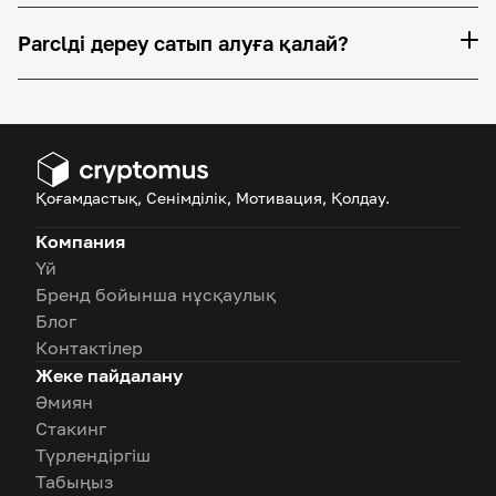
Parclді дереу сатып алуға қалай?
Қоғамдастық, Сенімділік, Мотивация, Қолдау.
Компания
Үй
Бренд бойынша нұсқаулық
Блог
Контактілер
Жеке пайдалану
Әмиян
Стакинг
Түрлендіргіш
Табыңыз