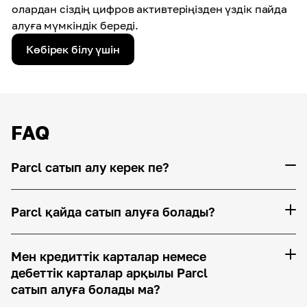
олардан сіздің цифров активтеріңізден үздік пайда
алуға мүмкіндік береді.
Көбірек білу үшін
FAQ
Parcl сатып алу керек пе?
Parcl қайда сатып алуға болады?
Мен кредиттік карталар немесе
дебеттік карталар арқылы Parcl
сатып алуға болады ма?