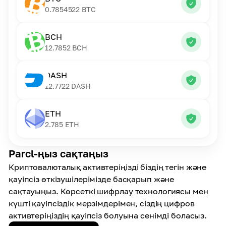
0.7854522
BTC
BCH
12.7852
BCH
DASH
12.7722
DASH
ETH
2.785
ETH
Parcl-ңыз сақтаңыз
Криптовалюталық активтеріңізді біздің тегін және
қауіпсіз өткізушілерімізде басқарып және
сақтауыңыз. Көрсеткі шифрлау технологиясы мен
күшті қауіпсіздік мерзімдерімен, сіздің цифров
активтеріңіздің қауіпсіз болуына сенімді боласыз.