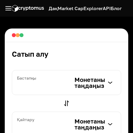
Дақ
Market Cap
Explorer
API
Блог
Сатып алу
Бастапқы
Монетаны
таңдаңыз
Қайтару
Монетаны
таңдаңыз