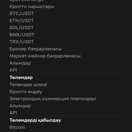
Крипто нарықтары
BTC/USDT
ETH/USDT
SOL/USDT
BNB/USDT
TRX/USDT
Брокер бағдарламасы
Маркет-мейкер бағдарламасы
Алымдар
API
Төлемдер
Төлемдер шлюзі
Крипто өңдеу
Электрондық коммерция плагиндері
Алымдар
API
Төлемдерді қабылдау
Bitcoin