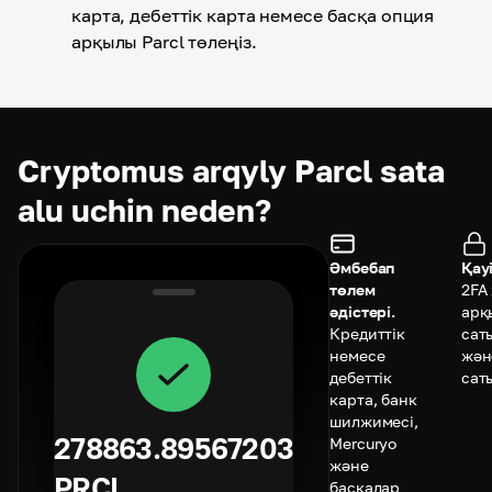
карта, дебеттік карта немесе басқа опция
арқылы Parcl төлеңіз.
Cryptomus arqyly Parcl sata
alu uchin neden?
Әмбебап
Қауі
төлем
2FA
әдістері.
арқ
Кредиттік
сат
немесе
жән
дебеттік
сат
карта, банк
шилжимесі,
278863.89567203
Mercuryo
және
PRCL
басқалар