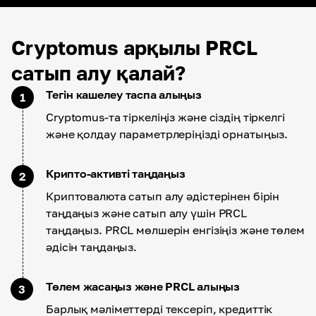
Cryptomus арқылы PRCL
сатып алу қалай?
Тегін кашелеу таспа алыңыз
1
Cryptomus-та тіркеліңіз және сіздің тіркелгі
және қолдау параметрлеріңізді орнатыңыз.
Крипто-активті таңдаңыз
2
Криптовалюта сатып алу әдістерінен бірін
таңдаңыз және сатып алу үшін PRCL
таңдаңыз. PRCL мөлшерін енгізіңіз және төлем
әдісін таңдаңыз.
Төлем жасаңыз және PRCL алыңыз
3
Барлық мәліметтерді тексеріп, кредиттік