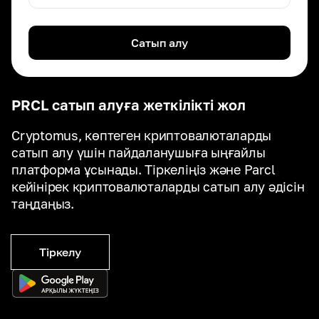
Сатып алу
PRCL сатып алуға жеткілікті жол
Cryptomus, көптеген криптовалюталарды
сатып алу үшін пайдаланушыға ыңғайлы
платформа ұсынады. Тіркеліңіз және Parcl
кейінірек криптовалюталарды сатып алу әдісін
таңдаңыз.
Тіркелу