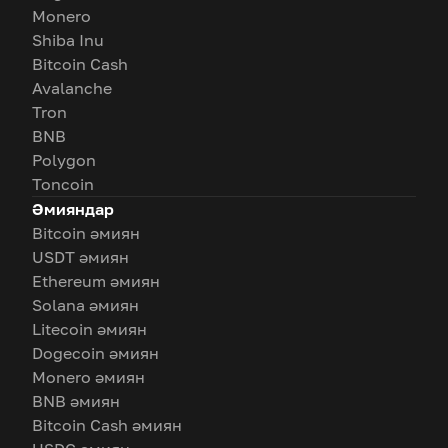
Monero
Shiba Inu
Bitcoin Cash
Avalanche
Tron
BNB
Polygon
Toncoin
Әмияндар
Bitcoin әмиян
USDT әмиян
Ethereum әмиян
Solana әмиян
Litecoin әмиян
Dogecoin әмиян
Monero әмиян
BNB әмиян
Bitcoin Cash әмиян