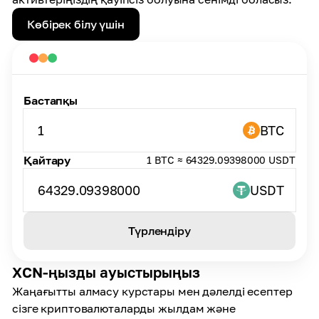
Көбірек білу үшін
Бастапқы
1
BTC
Қайтару
1 BTC ≈ 64329.09398000 USDT
64329.09398000
USDT
Түрлендіру
XCN-ңызды ауыстырыңыз
Жаңағытты алмасу курстары мен дәлелді есептер
сізге криптовалюталарды жылдам және