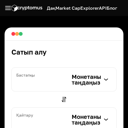
Дақ
Market Cap
Explorer
API
Блог
Сатып алу
Бастапқы
Монетаны
таңдаңыз
Қайтару
Монетаны
таңдаңыз