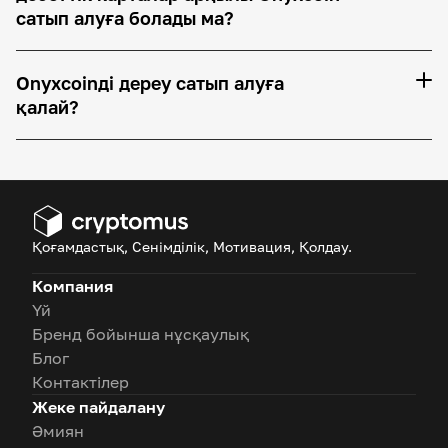
сатып алуға болады ма?
Onyxcoinді дереу сатып алуға
қалай?
Қоғамдастық, Сенімділік, Мотивация, Қолдау.
Компания
Үй
Бренд бойынша нұсқаулық
Блог
Контактілер
Жеке пайдалану
Әмиян