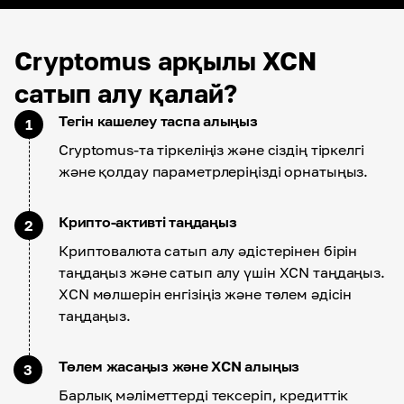
Cryptomus арқылы XCN
сатып алу қалай?
Тегін кашелеу таспа алыңыз
1
Cryptomus-та тіркеліңіз және сіздің тіркелгі
және қолдау параметрлеріңізді орнатыңыз.
Крипто-активті таңдаңыз
2
Криптовалюта сатып алу әдістерінен бірін
таңдаңыз және сатып алу үшін XCN таңдаңыз.
XCN мөлшерін енгізіңіз және төлем әдісін
таңдаңыз.
Төлем жасаңыз және XCN алыңыз
3
Барлық мәліметтерді тексеріп, кредиттік