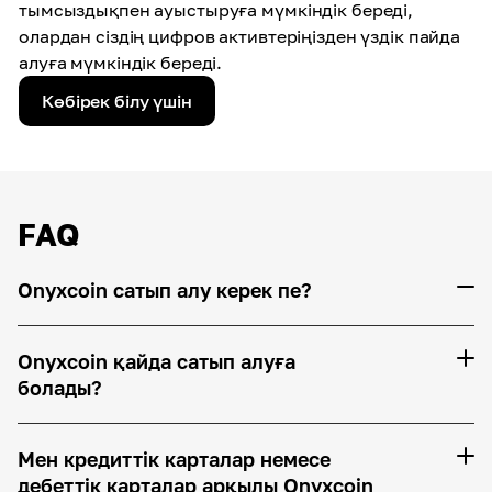
тымсыздықпен ауыстыруға мүмкіндік береді,
олардан сіздің цифров активтеріңізден үздік пайда
алуға мүмкіндік береді.
Көбірек білу үшін
FAQ
Onyxcoin сатып алу керек пе?
Onyxcoin қайда сатып алуға
болады?
Мен кредиттік карталар немесе
дебеттік карталар арқылы Onyxcoin