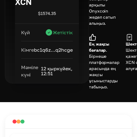
XCN
арқылы
Onyxcoin
$
1574.35
жедел сатып
алыңыз.
Күй
Жетістік
Ең жақсы
Шект
Кімге
bc1q6z...q2hcge
бағалар.
Шект
Бірнеше
қажет
платформалар
XCN 
Мәміле
12 қыркүйек,
арасында ең
алуға
12:51
күні
жақсы
ұсыныстарды
табыңыз.