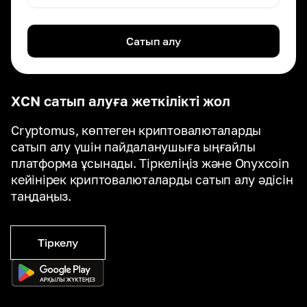
Сатып алу
XCN сатып алуға жеткілікті жол
Cryptomus, көптеген криптовалюталарды
сатып алу үшін пайдаланушыға ыңғайлы
платформа ұсынады. Тіркеліңіз және Onyxcoin
кейінірек криптовалюталарды сатып алу әдісін
таңдаңыз.
Тіркелу