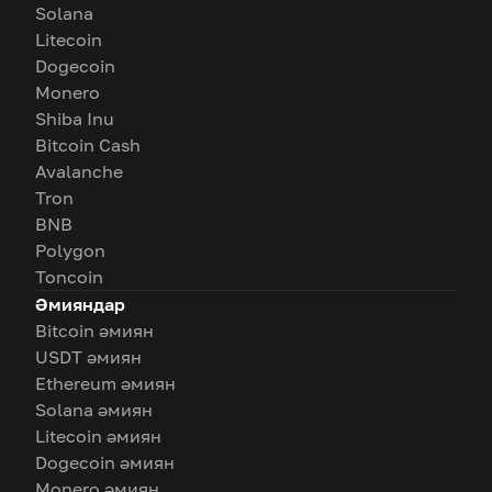
Solana
Litecoin
Dogecoin
Monero
Shiba Inu
Bitcoin Cash
Avalanche
Tron
BNB
Polygon
Toncoin
Әмияндар
Bitcoin әмиян
USDT әмиян
Ethereum әмиян
Solana әмиян
Litecoin әмиян
Dogecoin әмиян
Monero әмиян