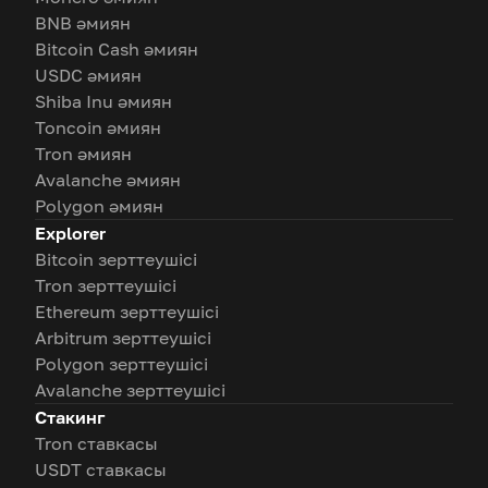
BNB әмиян
Bitcoin Cash әмиян
USDC әмиян
Shiba Inu әмиян
Toncoin әмиян
Tron әмиян
Avalanche әмиян
Polygon әмиян
Explorer
Bitcoin зерттеушісі
Tron зерттеушісі
Ethereum зерттеушісі
Arbitrum зерттеушісі
Polygon зерттеушісі
Avalanche зерттеушісі
Стакинг
Tron ставкасы
USDT ставкасы