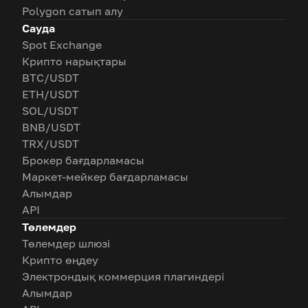
Polygon сатып алу
Сауда
Spot Exchange
Крипто нарықтары
BTC/USDT
ETH/USDT
SOL/USDT
BNB/USDT
TRX/USDT
Брокер бағдарламасы
Маркет-мейкер бағдарламасы
Алымдар
API
Төлемдер
Төлемдер шлюзі
Крипто өңдеу
Электрондық коммерция плагиндері
Алымдар