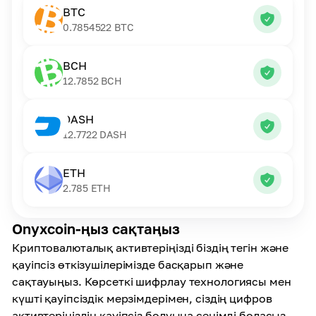
BTC
0.7854522
BTC
BCH
12.7852
BCH
DASH
12.7722
DASH
ETH
2.785
ETH
Onyxcoin-ңыз сақтаңыз
Криптовалюталық активтеріңізді біздің тегін және
қауіпсіз өткізушілерімізде басқарып және
сақтауыңыз. Көрсеткі шифрлау технологиясы мен
күшті қауіпсіздік мерзімдерімен, сіздің цифров
активтеріңіздің қауіпсіз болуына сенімді боласыз.