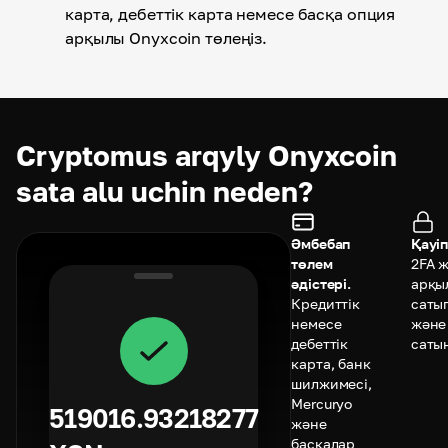
карта, дебеттік карта немесе басқа опция
арқылы Onyxcoin төлеңіз.
Cryptomus arqyly Onyxcoin
sata alu uchin neden?
Әмбебап
Қауіп
төлем
2FA 
әдістері.
арқы
Кредиттік
саты
немесе
және
дебеттік
саты
карта, банк
шилжимесі,
Mercuryo
519016.93218277
және
басқалар