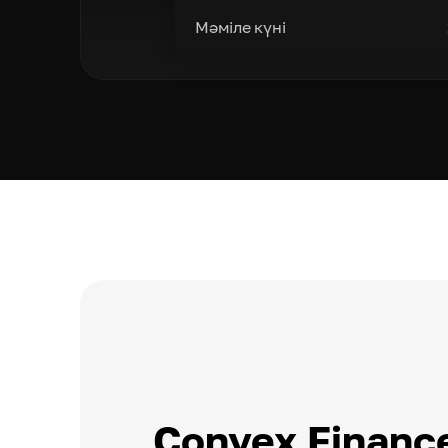
Мәміле күні
Convex Financ