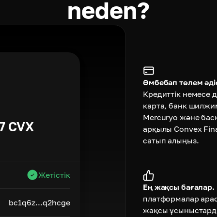
neden?
Әмбебап төлем әдіс
Кредиттік немесе д
карта, банк шилжи
Mercuryo және бас
7
CVX
арқылы Convex Fin
сатып алыңыз.
Жетістік
Ең жақсы бағалар.
платформалар ара
bc1q6z...q2hcge
жақсы ұсыныстард