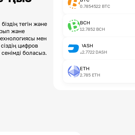
0.7854522
BTC
BCH
біздің тегін және
12.7852
BCH
арып және
технологиясы мен
 сіздің цифров
DASH
 сенімді боласыз.
12.7722
DASH
ETH
2.785
ETH