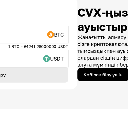
CVX-ңы
ауысты
BTC
Жаңағытты алмасу 
сізге криптовалют
1 BTC ≈ 64241.26000000 USDT
тымсыздықпен ауыс
олардан сіздің циф
USDT
алуға мүмкіндік бер
Көбірек білу үшін
іру