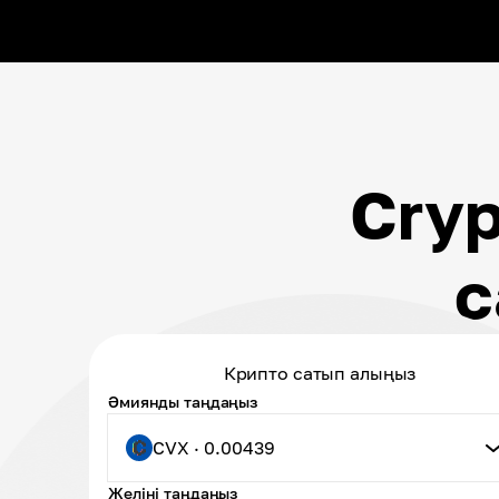
Cry
с
Крипто сатып алыңыз
Әмиянды таңдаңыз
CVX · 0.00439
Желіні таңдаңыз