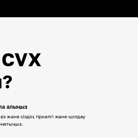
 CVX
й?
спа алыңыз
ңіз және сіздің тіркелгі және қолдау
рнатыңыз.