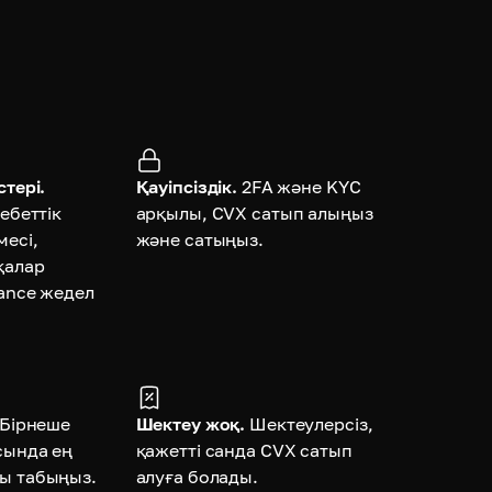
тері.
Қауіпсіздік.
2FA және KYC
ебеттік
арқылы, CVX сатып алыңыз
месі,
және сатыңыз.
қалар
ance жедел
Бірнеше
Шектеу жоқ.
Шектеулерсіз,
сында ең
қажетті санда CVX сатып
ы табыңыз.
алуға болады.