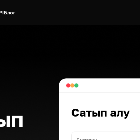
PI
Блог
Сатып алу
ып
Бастапқы