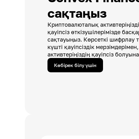
сақтаңыз
Криптовалюталық активтеріңізді 
қауіпсіз өткізушілерімізде басқ
сақтауыңыз. Көрсеткі шифрлау 
күшті қауіпсіздік мерзімдерімен,
активтеріңіздің қауіпсіз болуына
Көбірек білу үшін