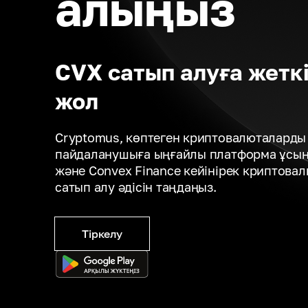
алыңыз
CVX сатып алуға жеткі
жол
Cryptomus, көптеген криптовалюталарды 
пайдаланушыға ыңғайлы платформа ұсына
және Convex Finance кейінірек криптова
сатып алу әдісін таңдаңыз.
Тіркелу