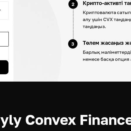
Крипто-активті т
2
Криптовалюта сатып 
алу үшін CVX таңдаңы
таңдаңыз.
Төлем жасаңыз ж
3
Барлық мәліметтерді 
немесе басқа опция 
yly Convex Finance 