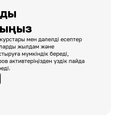
зды
рыңыз
курстары мен дәлелді есептер
аларды жылдам және
тыруға мүмкіндік береді,
ров активтеріңізден үздік пайда
еді.