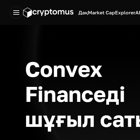
Дақ
Market Cap
Explorer
A
Convex
Financeді
шұғыл сат