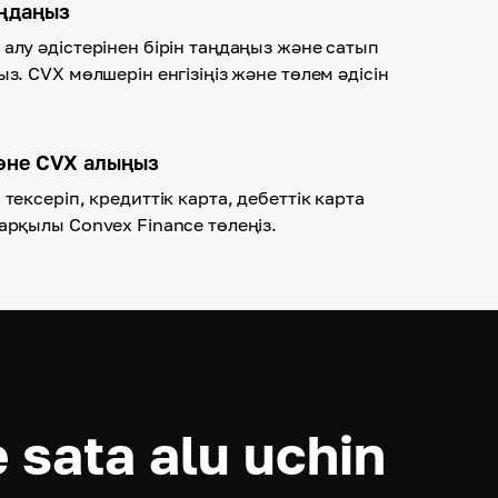
аңдаңыз
алу әдістерінен бірін таңдаңыз және сатып
з. CVX мөлшерін енгізіңіз және төлем әдісін
әне CVX алыңыз
тексеріп, кредиттік карта, дебеттік карта
арқылы Convex Finance төлеңіз.
sata alu uchin