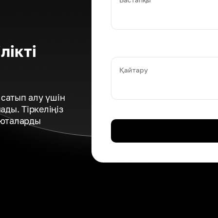
лікті
Қайтару
сатып алу үшін
ды. Тіркеліңіз
люталарды