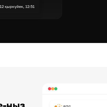
12 қыркүйек, 12:51
e-ңыз
BTC