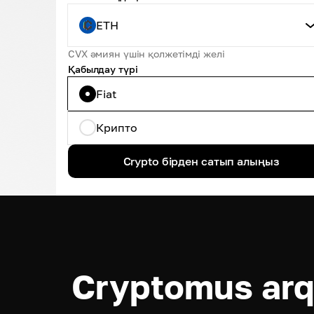
ETH
CVX әмиян үшін қолжетімді желі
Қабылдау түрі
Fiat
Крипто
Crypto бірден сатып алыңыз
Cryptomus arq