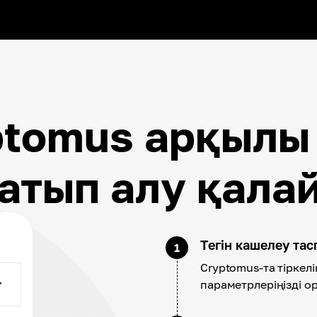
ptomus арқылы
атып алу қала
Тегін кашелеу та
1
Cryptomus-та тіркелі
параметрлеріңізді о