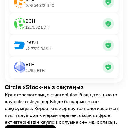
0.7854522
BTC
BCH
12.7852
BCH
DASH
12.7722
DASH
ETH
2.785
ETH
Circle xStock-ңыз сақтаңыз
Криптовалюталық активтеріңізді біздің тегін және
қауіпсіз өткізушілерімізде басқарып және
сақтауыңыз. Көрсеткі шифрлау технологиясы мен
күшті қауіпсіздік мерзімдерімен, сіздің цифров
активтеріңіздің қауіпсіз болуына сенімді боласыз.