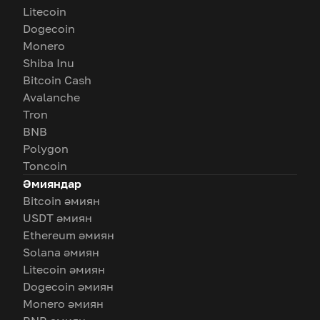
Litecoin
Dogecoin
Monero
Shiba Inu
Bitcoin Cash
Avalanche
Tron
BNB
Polygon
Toncoin
Әмияндар
Bitcoin әмиян
USDT әмиян
Ethereum әмиян
Solana әмиян
Litecoin әмиян
Dogecoin әмиян
Monero әмиян