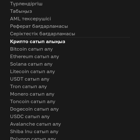
Түрлендіргіш
Табыңыз
AML тексерушісі
Реферат бағдарламасы
Серіктестік бағдарламасы
Крипто сатып алыңыз
Bitcoin сатып алу
Ethereum сатып алу
Solana сатып алу
Litecoin сатып алу
USDT сатып алу
Tron сатып алу
Monero сатып алу
Toncoin сатып алу
Dogecoin сатып алу
USDC сатып алу
Avalanche сатып алу
Shiba Inu сатып алу
Polygon сатып алу