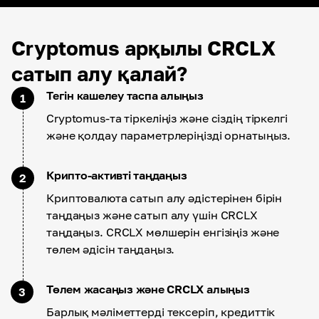
Cryptomus арқылы CRCLX
сатып алу қалай?
Тегін кашелеу таспа алыңыз
1
Cryptomus-та тіркеліңіз және сіздің тіркелгі
және қолдау параметрлеріңізді орнатыңыз.
Крипто-активті таңдаңыз
2
Криптовалюта сатып алу әдістерінен бірін
таңдаңыз және сатып алу үшін CRCLX
таңдаңыз. CRCLX мөлшерін енгізіңіз және
төлем әдісін таңдаңыз.
Төлем жасаңыз және CRCLX алыңыз
3
Барлық мәліметтерді тексеріп, кредиттік