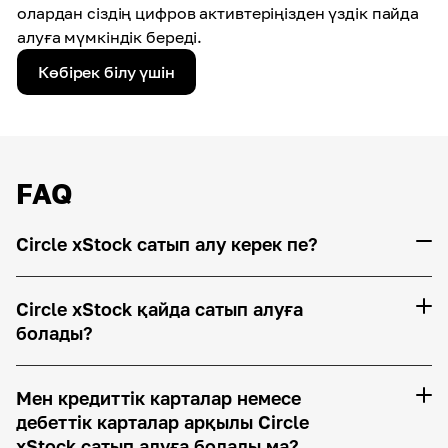
олардан сіздің цифров активтеріңізден үздік пайда
алуға мүмкіндік береді.
Көбірек білу үшін
FAQ
Circle xStock сатып алу керек пе?
Circle xStock қайда сатып алуға
болады?
Мен кредиттік карталар немесе
дебеттік карталар арқылы Circle
xStock сатып алуға болады ма?