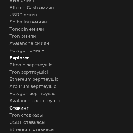
BNB әмиян
Bitcoin Cash әмиян
USDC әмиян
Shiba Inu әмиян
Toncoin әмиян
Tron әмиян
Avalanche әмиян
Polygon әмиян
Explorer
Bitcoin зерттеушісі
Tron зерттеушісі
Ethereum зерттеушісі
Arbitrum зерттеушісі
Polygon зерттеушісі
Avalanche зерттеушісі
Стакинг
Tron ставкасы
USDT ставкасы
Ethereum ставкасы