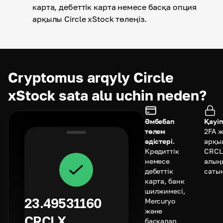
карта, дебеттік карта немесе басқа опция
арқылы Circle xStock төлеңіз.
Cryptomus arqyly Circle
xStock sata alu uchin neden?
Әмбебап
Қауіп
төлем
2FA 
әдістері.
арқы
Кредиттік
CRCL
немесе
алың
дебеттік
саты
карта, банк
шилжимесі,
23.49531160
Mercuryo
және
CRCLX
басқалар