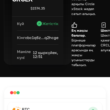
арқылы Circle
$
1574.35
xStock жедел
сатып алыңыз.
Күй
Жетістік
Ең жақсы
Шект
бағалар.
Шект
Кімге
bc1q6z...q2hcge
Бірнеше
қажет
платформалар
CRCL
арасында ең
алуға
Мәміле
12 қыркүйек,
жақсы
12:51
күні
ұсыныстарды
табыңыз.
BTC