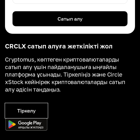
Сатып алу
CRCLX сатып алуға жеткілікті жол
Cryptomus, көптеген криптовалюталарды
сатып алу үшін пайдаланушыға ыңғайлы
платформа ұсынады. Тіркеліңіз және Circle
xStock кейінірек криптовалюталарды сатып
алу әдісін таңдаңыз.
Тіркелу