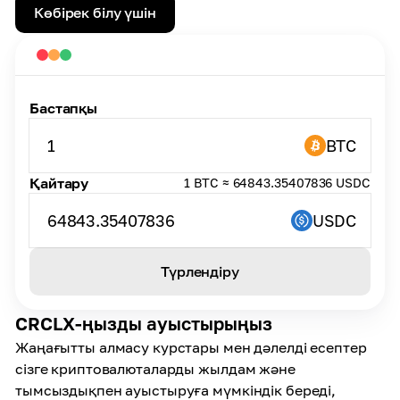
Көбірек білу үшін
Бастапқы
1
BTC
Қайтару
1 BTC ≈ 64843.35407836 USDC
64843.35407836
USDC
Түрлендіру
CRCLX-ңызды ауыстырыңыз
Жаңағытты алмасу курстары мен дәлелді есептер
сізге криптовалюталарды жылдам және
тымсыздықпен ауыстыруға мүмкіндік береді,