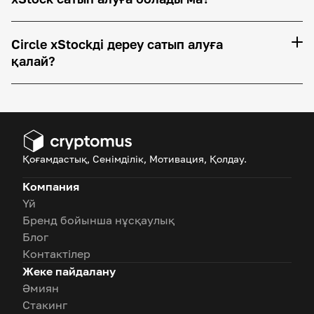
Circle xStockді дереу сатып алуға
қалай?
Қоғамдастық, Сенімділік, Мотивация, Қолдау.
Компания
Үй
Бренд бойынша нұсқаулық
Блог
Контактілер
Жеке пайдалану
Әмиян
Стакинг