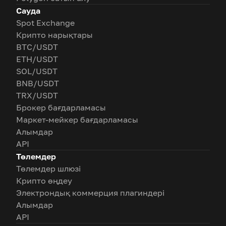
Сауда
Spot Exchange
Крипто нарықтары
BTC/USDT
ETH/USDT
SOL/USDT
BNB/USDT
TRX/USDT
Брокер бағдарламасы
Маркет-мейкер бағдарламасы
Алымдар
API
Төлемдер
Төлемдер шлюзі
Крипто өңдеу
Электрондық коммерция плагиндері
Алымдар
API