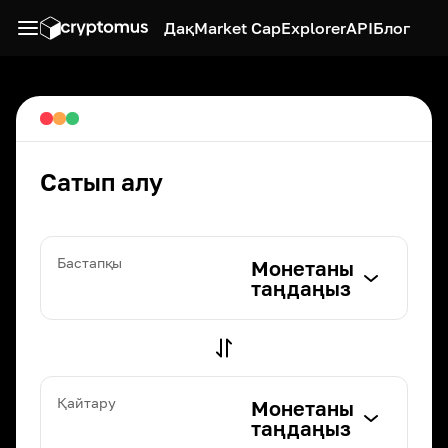
Дақ
Market Cap
Explorer
API
Блог
Сатып алу
Бастапқы
Монетаны
таңдаңыз
Қайтару
Монетаны
таңдаңыз