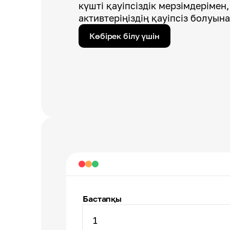
күшті қауіпсіздік мерзімдерімен,
активтеріңіздің қауіпсіз болуына
Көбірек білу үшін
Бастапқы
1