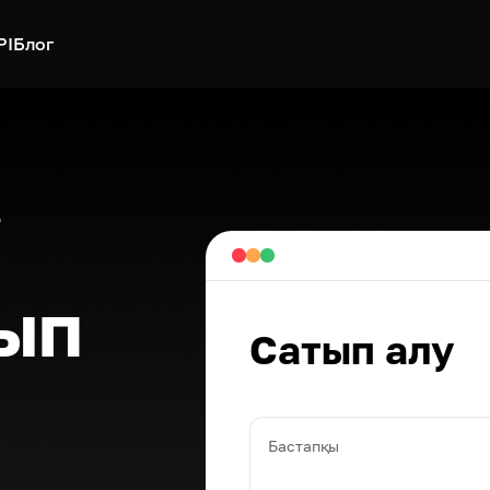
PI
Блог
і
ып
Сатып алу
Бастапқы