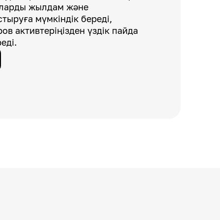
аларды жылдам және
тыруға мүмкіндік береді,
ров активтеріңізден үздік пайда
еді.