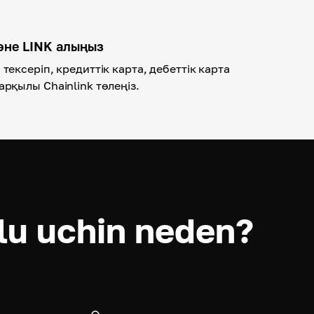
әне LINK алыңыз
тексеріп, кредиттік карта, дебеттік карта
арқылы Chainlink төлеңіз.
lu uchin neden?