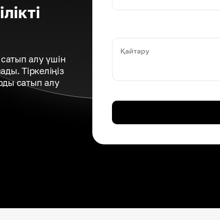
лікті
Қайтару
сатып алу үшін
ды. Тіркеліңіз
рды сатып алу