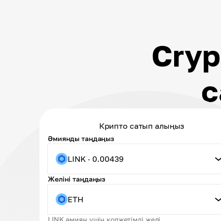
Cryp
с
Крипто сатып алыңыз
Әмиянды таңдаңыз
LINK · 0.00439
Желіні таңдаңыз
ETH
LINK әмиян үшін қолжетімді желі