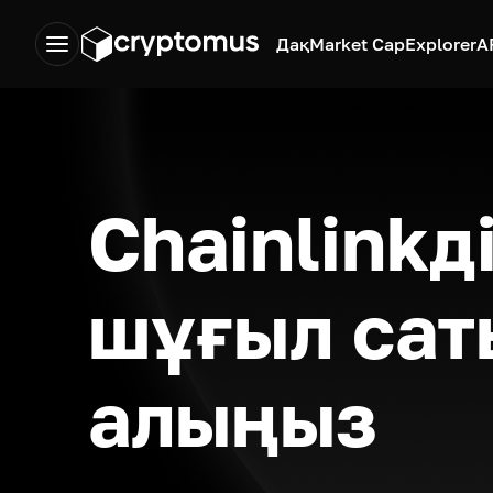
Дақ
Market Cap
Explorer
A
Chainlinkд
шұғыл сат
алыңыз