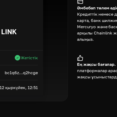
Әмбебап төлем әдіс
Кредиттік немесе д
карта, банк шилжи
Mercuryo және бас
LINK
арқылы Chainlink 
алыңыз.
Жетістік
Ең жақсы бағалар.
платформалар ара
bc1q6z...q2hcge
жақсы ұсыныстард
12 қыркүйек, 12:51