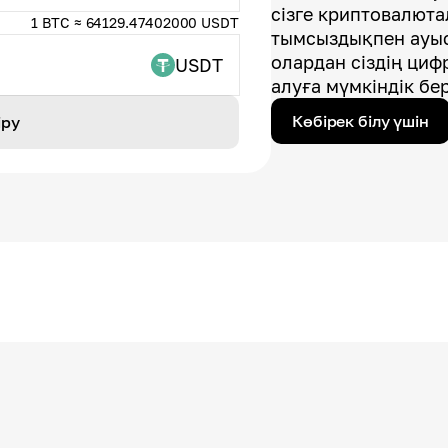
сізге криптовалют
1 BTC ≈ 64129.47402000 USDT
тымсыздықпен ауыс
олардан сіздің циф
USDT
алуға мүмкіндік бер
Көбірек білу үшін
іру