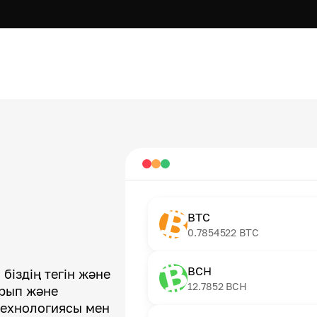
BTC
0.7854522
BTC
BCH
біздің тегін және
12.7852
BCH
арып және
технологиясы мен