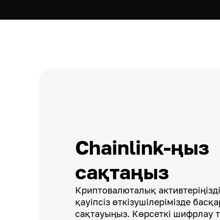
Chainlink-ңыз
сақтаңыз
Криптовалюталық активтеріңізді 
қауіпсіз өткізушілерімізде басқ
сақтауыңыз. Көрсеткі шифрлау 