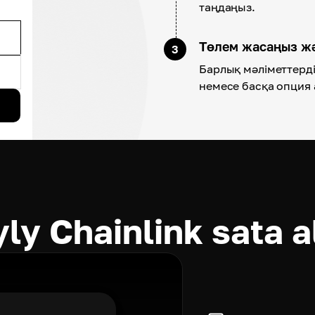
таңдаңыз.
Төлем жасаңыз ж
3
Барлық мәліметтерді 
немесе басқа опция 
ly Chainlink sata a