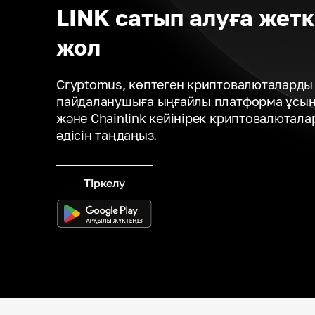
LINK сатып алуға жеткі
жол
Cryptomus, көптеген криптовалюталарды 
пайдаланушыға ыңғайлы платформа ұсына
және Chainlink кейінірек криптовалютала
әдісін таңдаңыз.
Тіркелу