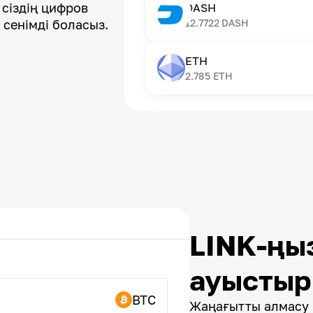
 сіздің цифров
DASH
 сенімді боласыз.
12.7722
DASH
ETH
2.785
ETH
LINK-ңы
ауысты
BTC
Жаңағытты алмасу 