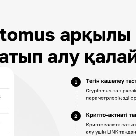
tomus арқылы
атып алу қала
Тегін кашелеу та
1
Cryptomus-та тіркелі
параметрлеріңізді о
Крипто-активті т
2
Криптовалюта сатып 
алу үшін LINK таңдаң