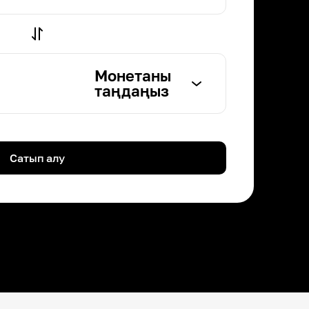
Монетаны
таңдаңыз
Сатып алу