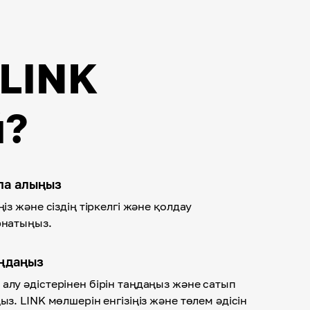
 LINK
й?
спа алыңыз
ңіз және сіздің тіркелгі және қолдау
рнатыңыз.
аңдаңыз
алу әдістерінен бірін таңдаңыз және сатып
ыз. LINK мөлшерін енгізіңіз және төлем әдісін