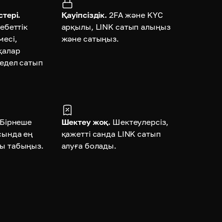
тері.
Қауіпсіздік.
2FA және KYC
ебеттік
арқылы, LINK сатып алыңыз
месі,
және сатыңыз.
қалар
жедел сатып
Бірнеше
Шектеу жоқ.
Шектеулерсіз,
сында ең
қажетті санда LINK сатып
ы табыңыз.
алуға болады.