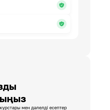
зды
рыңыз
курстары мен дәлелді есептер