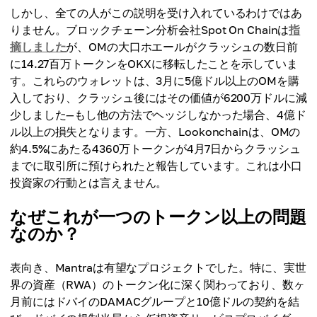
しかし、全ての人がこの説明を受け入れているわけではあ
りません。ブロックチェーン分析会社Spot On Chainは
指
摘しました
が、OMの大口ホエールがクラッシュの数日前
に14.27百万トークンをOKXに移転したことを示していま
す。これらのウォレットは、3月に5億ドル以上のOMを購
入しており、クラッシュ後にはその価値が6200万ドルに減
少しました—もし他の方法でヘッジしなかった場合、4億ド
ル以上の損失となります。一方、Lookonchainは、OMの
約4.5%にあたる4360万トークンが4月7日からクラッシュ
までに取引所に預けられたと報告しています。これは小口
投資家の行動とは言えません。
なぜこれが一つのトークン以上の問題
なのか？
表向き、Mantraは有望なプロジェクトでした。特に、実世
界の資産（RWA）のトークン化に深く関わっており、数ヶ
月前にはドバイのDAMACグループと10億ドルの契約を結