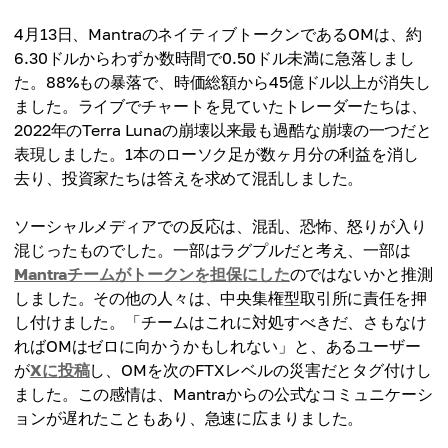
4月13日、MantraのネイティブトークンであるOMは、約
6.30ドルからわずか数時間で0.50ドル未満に急落しまし
た。88%もの暴落で、時価総額から45億ドル以上が消失し
ました。ライブでチャートを見ていたトレーダーたちは、
2022年のTerra Lunaの崩壊以来最も過酷な崩壊の一つだと
表現しました。1本のローソク足が数ヶ月分の利益を消し
去り、投資家たちは答えを求めて混乱しました。
ソーシャルメディアでの反応は、混乱、恐怖、怒りが入り
混じったものでした。一部はラグプルだと考え、一部は
Mantraチームがトークンを担保にした
のではないかと推測
しました。その他の人々は、中央集権型取引所に責任を押
し付けました。「チームはこれに対処すべきだ、さもなけ
ればOMはゼロに向かうかもしれない」と、あるユーザー
が
Xに投稿
し、OMを次のFTXレベルの災害だとタグ付けし
ました。この感情は、Mantraからの公式なコミュニケーシ
ョンが遅れたこともあり、急速に広まりました。