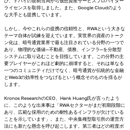
び、ドバイの規制当局から仮想資産サービスプロバイダー
ライセンスを取得しました。また、Google Cloudのよう
な大手とも提携しています。
しかし、今やこれらの提携の信頼性と、RWAという大きな
テーマ自体が試練を迎えています。実世界の資産のトーク
ン化は、暗号通貨業界で最も注目されている分野の一つで
あり、物理的な価値—不動産、債務、インフラ—を分散型
システムに取り込むことを目指しています。この分野の主
要プレイヤーがこれほど劇的に崩壊すると、それは単なる
一つのコミュニティだけでなく、暗号通貨が伝統的な金融
とWeb3の効率性をつなげるという概念そのものを揺るが
します。
Kronos ResearchのCEO、Hank Huang氏が言ったよう
に、このような出来事は「RWAセクターがまだ初期段階に
あり、広範な採用のための耐性あるインフラが欠けている
ことを示しています」。また、中央集権型取引所の運営方
法にも新たな懸念を呼び起こします。第三者はどの程度ポ