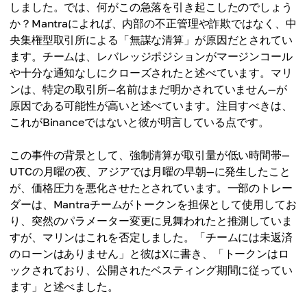
しました。では、何がこの急落を引き起こしたのでしょう
か？Mantraによれば、内部の不正管理や詐欺ではなく、中
央集権型取引所による「無謀な清算」が原因だとされてい
ます。チームは、レバレッジポジションがマージンコール
や十分な通知なしにクローズされたと述べています。マリ
ンは、特定の取引所—名前はまだ明かされていません—が
原因である可能性が高いと述べています。注目すべきは、
これがBinanceではないと彼が明言している点です。
この事件の背景として、強制清算が取引量が低い時間帯—
UTCの月曜の夜、アジアでは月曜の早朝—に発生したこと
が、価格圧力を悪化させたとされています。一部のトレー
ダーは、Mantraチームがトークンを担保として使用してお
り、突然のパラメーター変更に見舞われたと推測していま
すが、マリンはこれを否定しました。「チームには未返済
のローンはありません」と彼はXに書き、「トークンはロ
ックされており、公開されたベスティング期間に従ってい
ます」と述べました。