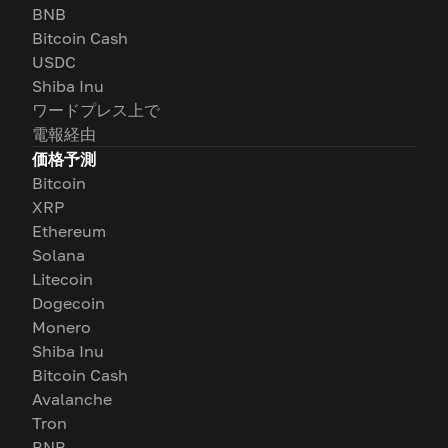
BNB
Bitcoin Cash
USDC
Shiba Inu
ワードプレス上で
電報経由
価格予測
Bitcoin
XRP
Ethereum
Solana
Litecoin
Dogecoin
Monero
Shiba Inu
Bitcoin Cash
Avalanche
Tron
BNB