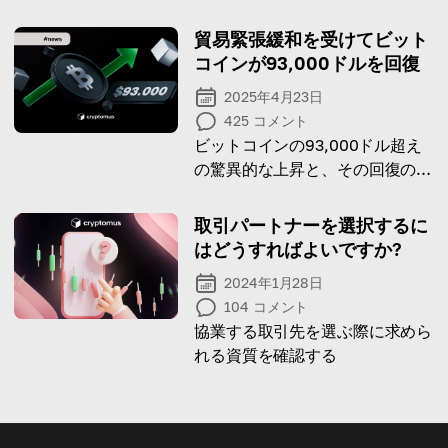
それが何か、どんな種類がある
か、そして実戦でどう使うか。
貿易緊張緩和を受けてビット
コインが93,000ドルを回復
2025年4月23日
425
コメント
ビットコインの93,000ドル超え
の驚異的な上昇と、その回復の背
景にある主要要因を探る！
取引パートナーを選択するに
はどうすればよいですか?
2024年1月28日
104
コメント
協業する取引先を選ぶ際に求めら
れる資質を確認する