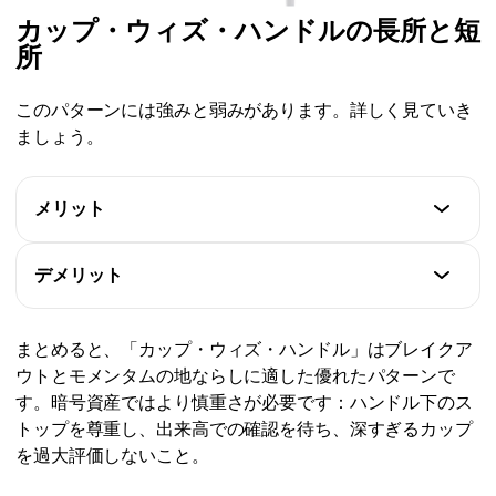
カップ・ウィズ・ハンドルの長所と短
所
このパターンには強みと弱みがあります。詳しく見ていき
ましょう。
メリット
特徴
デメリット
明確なロジックとルール：
明確なトリガー（ハンドルのブレイクアウト）、明確
特徴
なストップ（ハンドルの下）、測定可能な目標（カッ
まとめると、「カップ・ウィズ・ハンドル」はブレイクア
初心者には難しい：
プの高さ）があります。これにより、システム化とバ
ウトとモメンタムの地ならしに適した優れたパターンで
一部のトレーダーは、どんな横ばいの動きにもカップ
ックテストが簡単になります。
す。暗号資産ではより慎重さが必要です：ハンドル下のス
を見てしまいます。形状、深さ、ハンドルの位置とい
良好なリスクリワード比：
トップを尊重し、出来高での確認を待ち、深すぎるカップ
う基準を厳格に守る必要があります。
部分的な利確を行っても、このパターンは利益につな
を過大評価しないこと。
形成期間：
がる可能性があります。
上位の時間足では、このパターンが完成するまでに数