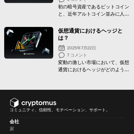
初の暗号資産であるビットコイン
と、近年アルトコイン並みに人気
を集めるステーブルコインの**違
い**を整理していきましょう。
仮想通貨におけるヘッジと
は？
2025年7月22日
7
コメント
変動の激しい市場において、仮想
通貨におけるヘッジがどのように
リスク管理と資産保護に役立つか
をご紹介します。
コミュニティ、信頼性、モチベーション、サポート。
会社
家