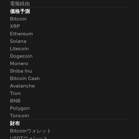
電報経由
価格予測
Bitcoin
XRP
Ethereum
Solana
Litecoin
Dogecoin
Monero
Shiba Inu
Bitcoin Cash
Avalanche
Tron
BNB
Polygon
Toncoin
財布
Bitcoinウォレット
USDTウォレット