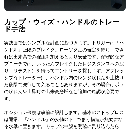
カップ・ウィズ・ハンドルのトレー
ド手法
実践面ではシンプルな計画に基づきます。トリガーは「ハ
ンドル」上限のブレイク。ローソク足の確定を待ち、でき
れば出来高での確認を加えるとより安全です。保守的なア
プローチでは、いったんブレイクしたレジスタンスへの戻
り（リテスト）を待ってエントリーを探します。アグレッ
シブなトレーダーは、ハンドル内のレンジ収れんを上抜け
た段階で先行して入ることもありますが、その場合はボラ
の収れんや上昇時の出来高急増など追加の確認が必要で
す。
ポジション保護は事前に設計します。基本のストップロス
は通常、「ハンドル」の安値の下—つまり構造が無効にな
る水準に置きます。カップの中腹を明確に割り込んだら