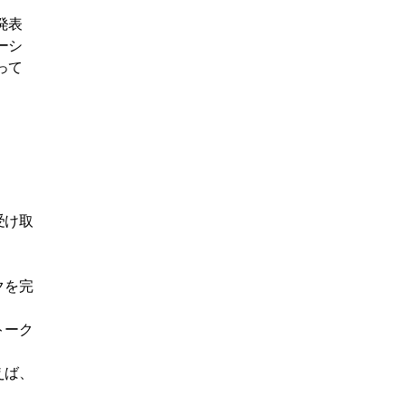
発表
ーシ
って
受け取
クを完
トーク
えば、