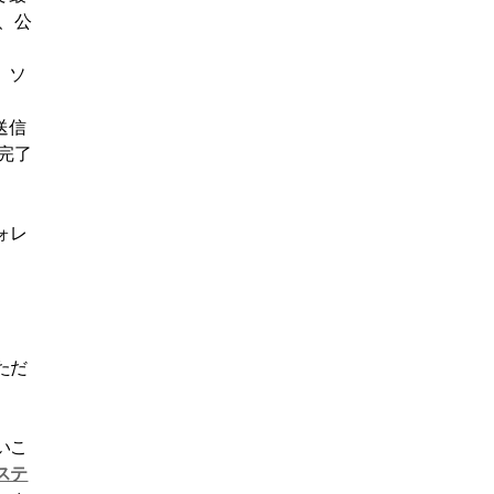
、公
。ソ
送信
完了
ォレ
ただ
いこ
ステ