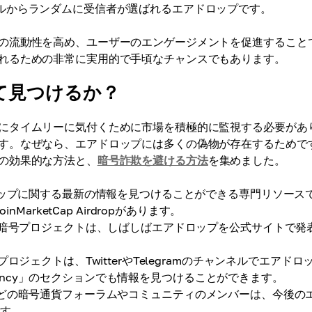
ルからランダムに受信者が選ばれるエアドロップです。
の流動性を高め、ユーザーのエンゲージメントを促進すること
れるための非常に実用的で手頃なチャンスでもあります。
て見つけるか？
にタイムリーに気付くために市場を積極的に監視する必要があ
す。なぜなら、エアドロップには多くの偽物が存在するためで
の効果的な方法と、
暗号詐欺を避ける方法
を集めました。
ップに関する最新の情報を見つけることができる専門リソース
oinMarketCap Airdropがあります。
暗号プロジェクトは、しばしばエアドロップを公式サイトで発
ロジェクトは、TwitterやTelegramのチャンネルでエアドロ
urrency」のセクションでも情報を見つけることができます。
DAOsなどの暗号通貨フォーラムやコミュニティのメンバーは、今後の
ます。