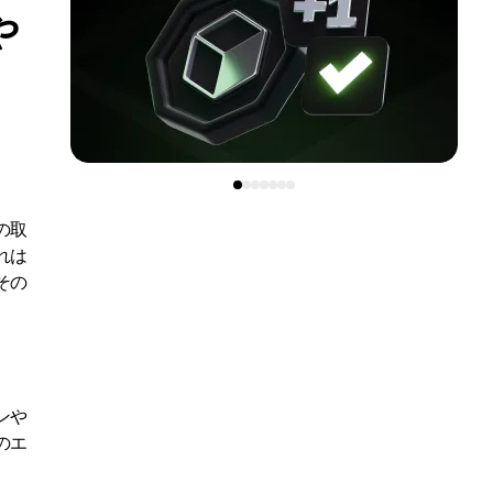
や
の取
れは
その
ンや
のエ
。