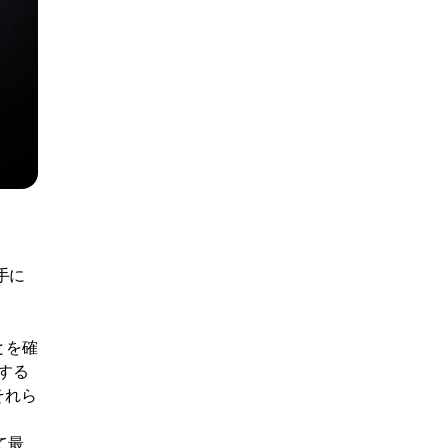
手に
とを確
する
それら
て最