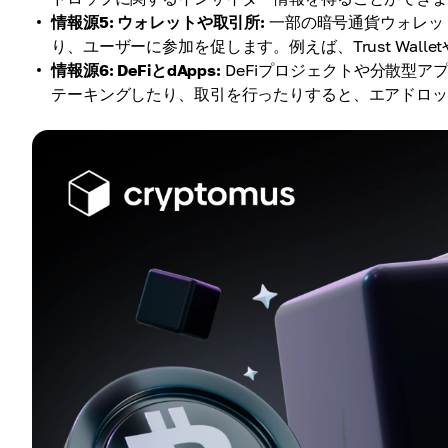
情報源5: ウォレットや取引所:
一部の暗号通貨ウォレッ
り、ユーザーに参加を促します。例えば、Trust Walletや
情報源6: DeFiとdApps:
DeFiプロジェクトや分散型
テーキングしたり、取引を行ったりすると、エアドロ