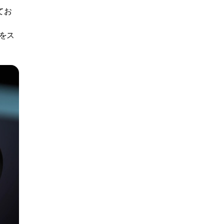
てお
をス