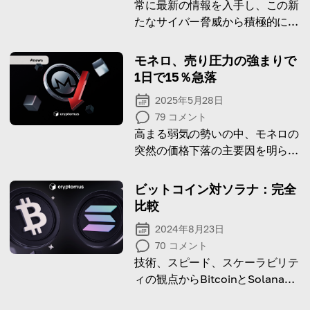
常に最新の情報を入手し、この新
たなサイバー脅威から積極的に防
御しましょう
モネロ、売り圧力の強まりで
1日で15％急落
2025年5月28日
79
コメント
高まる弱気の勢いの中、モネロの
突然の価格下落の主要因を明らか
にします。
ビットコイン対ソラナ：完全
比較
2024年8月23日
70
コメント
技術、スピード、スケーラビリテ
ィの観点からBitcoinとSolanaの
違いを探る。