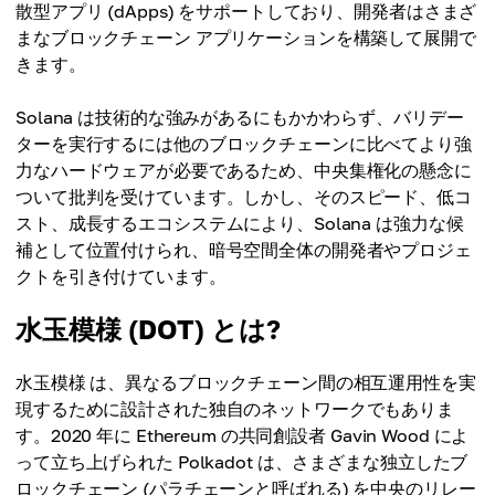
散型アプリ (dApps) をサポートしており、開発者はさまざ
まなブロックチェーン アプリケーションを構築して展開で
きます。
Solana は技術的な強みがあるにもかかわらず、バリデー
ターを実行するには他のブロックチェーンに比べてより強
力なハードウェアが必要であるため、中央集権化の懸念に
ついて批判を受けています。しかし、そのスピード、低コ
スト、成長するエコシステムにより、Solana は強力な候
補として位置付けられ、暗号空間全体の開発者やプロジェ
クトを引き付けています。
水玉模様 (DOT) とは?
水玉模様 は、異なるブロックチェーン間の相互運用性を実
現するために設計された独自のネットワークでもありま
す。2020 年に Ethereum の共同創設者 Gavin Wood によ
って立ち上げられた Polkadot は、さまざまな独立したブ
ロックチェーン (パラチェーンと呼ばれる) を中央のリレー