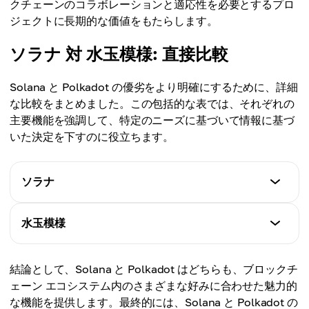
クチェーンのコラボレーションと適応性を必要とするプロ
ジェクトに長期的な価値をもたらします。
ソラナ 対 水玉模様: 直接比較
Solana と Polkadot の優劣をより明確にするために、詳細
な比較をまとめました。この包括的な表では、それぞれの
主要機能を強調して、特定のニーズに基づいて情報に基づ
いた決定を下すのに役立ちます。
ソラナ
トランザクション速度
水玉模様
最大 65,000 TPS
トランザクション速度
結論として、Solana と Polkadot はどちらも、ブロックチ
手数料
約 1,000 TPS
ェーン エコシステム内のさまざまな好みに合わせた魅力的
通常 $0.01 未満
な機能を提供します。最終的には、Solana と Polkadot の