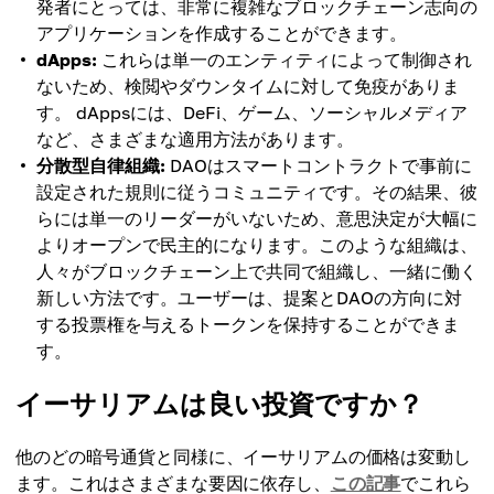
発者にとっては、非常に複雑なブロックチェーン志向の
アプリケーションを作成することができます。
dApps:
これらは単一のエンティティによって制御され
ないため、検閲やダウンタイムに対して免疫がありま
す。 dAppsには、DeFi、ゲーム、ソーシャルメディア
など、さまざまな適用方法があります。
分散型自律組織:
DAOはスマートコントラクトで事前に
設定された規則に従うコミュニティです。その結果、彼
らには単一のリーダーがいないため、意思決定が大幅に
よりオープンで民主的になります。このような組織は、
人々がブロックチェーン上で共同で組織し、一緒に働く
新しい方法です。ユーザーは、提案とDAOの方向に対
する投票権を与えるトークンを保持することができま
す。
イーサリアムは良い投資ですか？
他のどの暗号通貨と同様に、イーサリアムの価格は変動し
ます。これはさまざまな要因に依存し、
この記事
でこれら