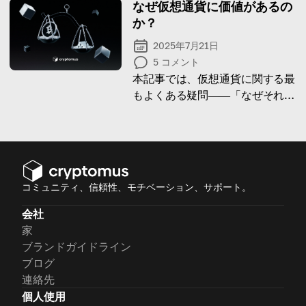
的な可能性について説明していま
なぜ仮想通貨に価値があるの
す。
か？
2025年7月21日
5
コメント
本記事では、仮想通貨に関する最
もよくある疑問――「なぜそれに
価値があるのか？」――にお答え
しました。
コミュニティ、信頼性、モチベーション、サポート。
会社
家
ブランドガイドライン
ブログ
連絡先
個人使用