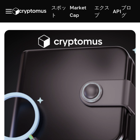
スポッ
Market
エクス
ブロ
API
ト
Cap
プ
グ