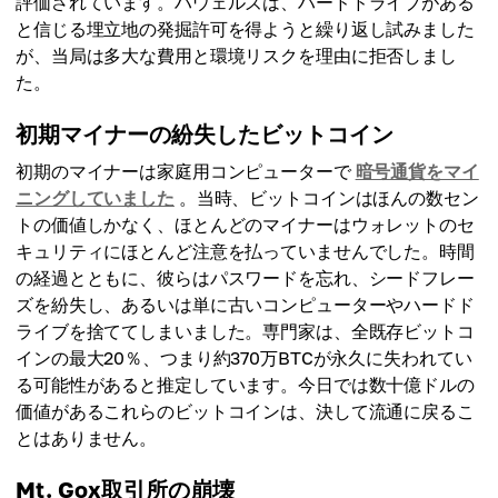
評価されています。ハウェルズは、ハードドライブがある
と信じる埋立地の発掘許可を得ようと繰り返し試みました
が、当局は多大な費用と環境リスクを理由に拒否しまし
た。
初期マイナーの紛失したビットコイン
初期のマイナーは家庭用コンピューターで
暗号通貨をマイ
ニングしていました
。当時、ビットコインはほんの数セン
トの価値しかなく、ほとんどのマイナーはウォレットのセ
キュリティにほとんど注意を払っていませんでした。時間
の経過とともに、彼らはパスワードを忘れ、シードフレー
ズを紛失し、あるいは単に古いコンピューターやハードド
ライブを捨ててしまいました。専門家は、全既存ビットコ
インの最大20％、つまり約370万BTCが永久に失われてい
る可能性があると推定しています。今日では数十億ドルの
価値があるこれらのビットコインは、決して流通に戻るこ
とはありません。
Mt. Gox取引所の崩壊