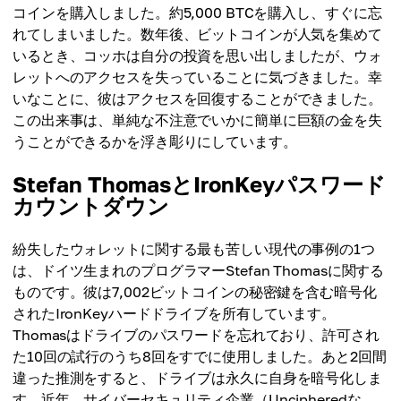
コインを購入しました。約5,000 BTCを購入し、すぐに忘
れてしまいました。数年後、ビットコインが人気を集めて
いるとき、コッホは自分の投資を思い出しましたが、ウォ
レットへのアクセスを失っていることに気づきました。幸
いなことに、彼はアクセスを回復することができました。
この出来事は、単純な不注意でいかに簡単に巨額の金を失
うことができるかを浮き彫りにしています。
Stefan ThomasとIronKeyパスワード
カウントダウン
紛失したウォレットに関する最も苦しい現代の事例の1つ
は、ドイツ生まれのプログラマーStefan Thomasに関する
ものです。彼は7,002ビットコインの秘密鍵を含む暗号化
されたIronKeyハードドライブを所有しています。
Thomasはドライブのパスワードを忘れており、許可され
た10回の試行のうち8回をすでに使用しました。あと2回間
違った推測をすると、ドライブは永久に自身を暗号化しま
す。近年、サイバーセキュリティ企業（Uncipheredな