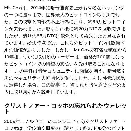
Mt. Goxは、2014年に暗号通貨史上最も有名なハッキング
の一つに遭うまで、世界最大のビットコイン取引所でし
た。この攻撃と内部の不正行為により、約85万ビットコイ
ンが失われました。取引所は後に約20万BTCを回収できま
したが、残りの65万BTCは依然として紛失したと見なされ
ています。紛失時点では、これらのビットコインは数億ド
ルの価値がありました。しかし、Mt.Goxの有名な破産から
10年後、ついに取引所のユーザーは、価格が100倍になっ
たビットコインでの待望の支払いを受け取ることになりま
す！ この事件は暗号コミュニティに衝撃を与え、暗号取引
所のセキュリティ大幅強化を促しました。もし同様の状況
に遭遇した場合、
この記事
で、盗まれた暗号通貨をどのよ
うに取り戻すかを説明しています。
クリストファー・コッホの忘れられたウォレッ
ト
2009年、ノルウェーのエンジニアであるクリストファー・
コッホは、学位論文研究の一環として約27ドル分のビット