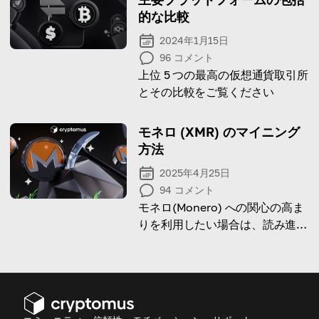
的な比較
2024年1月15日
96
コメント
上位 5 つの最高の仮想通貨取引所
とその比較をご覧ください
モネロ (XMR) のマイニング
方法
2025年4月25日
94
コメント
モネロ(Monero) への関心の高ま
りを利用したい場合は、読み進め
てマイニング方法を学んでくださ
い。