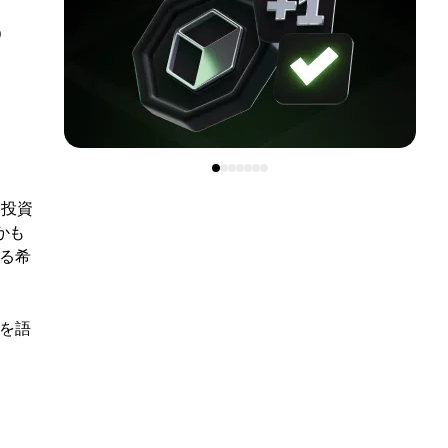
る
ン投資
かも
なる希
何を語