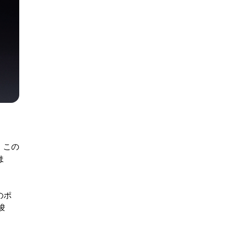
。この
ま
のポ
唆