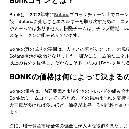
Bonkコインとは？
Bonkは、2022年末に
Solana
ブロックチェーン上でローン
後、Solanaに楽しさとエネルギーを取り戻すために、コ
やミームではありません。開発チームは、チップ機能、DeF
スをトークンに組み込んでいます。
Bonkの真の成功の要因は、人々との繋がりでした。大
Solana復活の象徴となりました。確かにミーム的なエネ
以上のものを提供し、だからこそ多くの人はBonkを単な
BONKの価格は何によって決まる
Bonkの価格は、内部要因と市場全体のトレンドの組み
Bonkはミームコインであるため、その強さはそれを支
大宣伝が多ければ多いほど、価格が上昇する可能性が高く
ます。
次に、暗号資産市場全体の健全性が大きな役割を果たしま