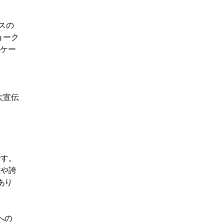
スの
ョーク
スケー
に
大宣伝
です。
性や誇
あり
への