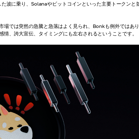
た波に乗り、Solanaやビットコインといった主要トークンと
市場では突然の急騰と急落はよく見られ、Bonkも例外ではあ
感情、誇大宣伝、タイミングにも左右されるということです。