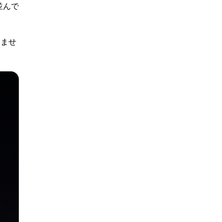
並んで
りませ