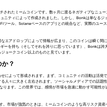
チされたミームコインです。数ヶ月に渡るネガティブなニュー
ミュニティによって作成されました。しかし、Bonkは単なるジ
iツール、Solanaベースのアプリとの統合など、実際のユー
規模なエアドロップによって情報が広まり、このコインは瞬く間
ルギーを持ち（そしてそれを誇りに思っています）、Bonkは誇
るジョークコイン以上のものと見ています。
のか？
合わせによって形成されます。まず、コミュニティの活動は活発
持する人々に大きく左右されます。ソーシャルメディアでの話題
なります。この世界では、感情が市場を急速に動かす可能性が
す。市場が
強気
のときは、ミームコインのような高リスク資産