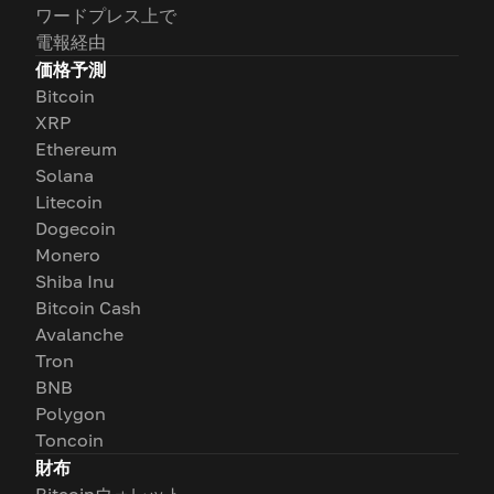
ワードプレス上で
電報経由
価格予測
Bitcoin
XRP
Ethereum
Solana
Litecoin
Dogecoin
Monero
Shiba Inu
Bitcoin Cash
Avalanche
Tron
BNB
Polygon
Toncoin
財布