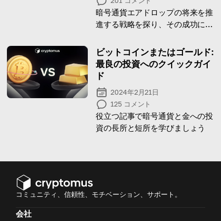
201
コメント
暗号通貨エアドロップの将来を推
進する戦略を探り、その成功に影
響を与える力学を理解する
ビットコインまたはゴールド:
最良の投資へのクイックガイ
ド
2024年2月21日
125
コメント
役立つ記事で暗号通貨と金への投
資の長所と短所を学びましょう
コミュニティ、信頼性、モチベーション、サポート。
会社