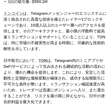
1日の取引量: $590.1M
トンコイン
は、Telegramメッセンジャーのエコシステムに
深く統合された高度な技術を備えたレイヤー1ブロックチ
ェーンであり、10億人以上のユーザー層へのアクセスを提
供します。そのアーキテクチャと、最小限の手数料で超高
速トランザクションをサポートしていることにより、TON
は、特に市場の不確実性が高まる時期に、印象的な技術的
耐性を示しています。
日中取引において、
TON
は、Telegram内のミニアプリや
DeFiサービスによって生み出される継続的な活動の流れに
より、優れた機会を提供します。これにより、安定した流
動性と定期的な価格変動が確保され、成功する短期取引に
不可欠な条件が整います。トランザクション確認速度が高
いため、トレーダーは迅速にポジションへ入り、また退出
することができ、リスクを最小限に抑えながら、日中の潜
在的利益を最大化できます。