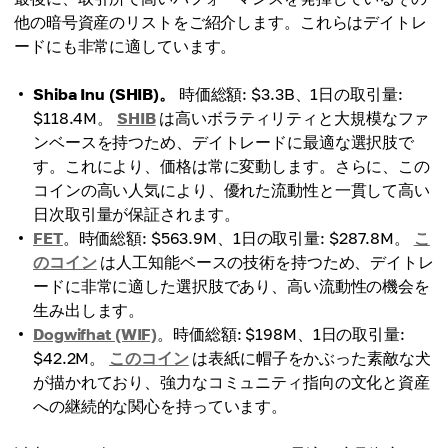
他の暗号資産のリストをご紹介します。これらはデイトレ
ードにも非常に適しています。
Shiba Inu (SHIB)。
時価総額: $3.3B、1日の取引量:
$118.4M。
SHIB
は高いボラティリティと大規模なファ
ンベースを持つため、デイトレードに最適な選択肢で
す。これにより、価格は常に変動します。さらに、この
コインの高い人気により、優れた流動性と一貫して高い
日次取引量が保証されます。
FET
。時価総額: $563.9M、1日の取引量: $287.8M。
こ
のコイン
は人工知能ベースの技術を持つため、デイトレ
ードに非常に適した選択肢であり、高い流動性の機会を
生み出します。
Dogwifhat (WIF)
。時価総額: $198M、1日の取引量:
$42.2M。
このコイン
は表紙に帽子をかぶった素敵な犬
が描かれており、強力なコミュニティ指向の文化と資産
への継続的な関心を持っています。