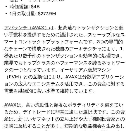
時価総額: $4B
1日の取引量: $277.9M
アバランチ（AVAX）
は、超高速なトランザクションと低
い手数料を提供するために設計された、スケーラブルなス
マートコントラクトプラットフォームです。3つの専門的
なチェーンで構成された独自のアーキテクチャにより、1
秒あたり数千件のトランザクションを効率的に処理でき、
業界でもトップクラスのパフォーマンスを誇るネットワー
クの一つとなっています。イーサリアム仮想マシン
（EVM）との互換性により、AVAXは分散型アプリケーシ
ョンの広大なエコシステムを活用でき、この資産に対する
需要を継続的に高い水準で維持しています。
AVAX
は、高い流動性と顕著なボラティリティを備えてい
るため、デイトレードに非常に適した選択肢です。この資
産は、新しいサブネットの立ち上げや大手機関投資家との
提携に反応することが多く、短期的な収益機会を生み出し