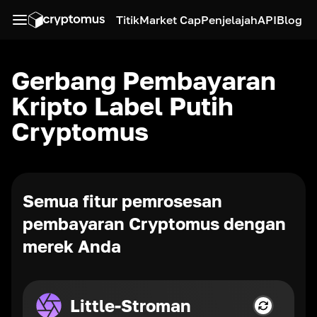
Titik
Market Cap
Penjelajah
API
Blog
Gerbang Pembayaran
Kripto Label Putih
Cryptomus
Semua fitur pemrosesan
pembayaran Cryptomus dengan
merek Anda
Little-Stroman