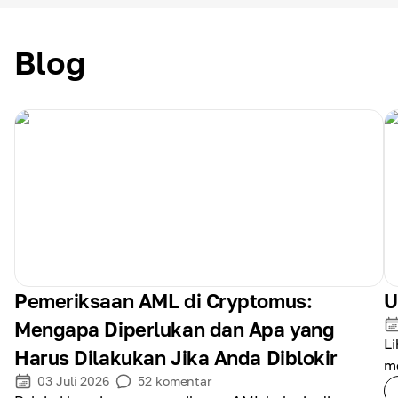
Blog
Keamanan
Klien baru
Pemeriksaan AML di Cryptomus:
U
Mengapa Diperlukan dan Apa yang
L
Harus Dilakukan Jika Anda Diblokir
Biaya
m
03 Juli 2026
52
komentar