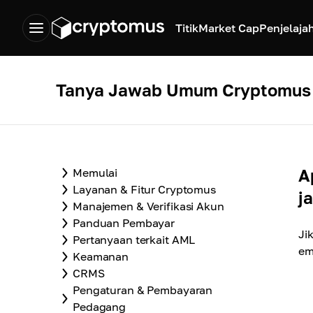
Titik
Market Cap
Penjelaja
Tanya Jawab Umum Cryptomus
A
Memulai
Layanan & Fitur Cryptomus
j
Manajemen & Verifikasi Akun
Panduan Pembayar
Ji
Pertanyaan terkait AML
em
Keamanan
CRMS
Pengaturan & Pembayaran
Pedagang