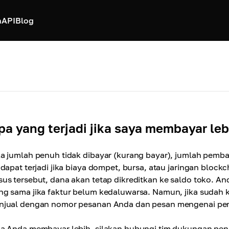
h
API
Blog
pa yang terjadi jika saya membayar leb
ka jumlah penuh tidak dibayar (kurang bayar), jumlah pemba
i dapat terjadi jika biaya dompet, bursa, atau jaringan blo
sus tersebut, dana akan tetap dikreditkan ke saldo toko. A
ng sama jika faktur belum kedaluwarsa. Namun, jika sudah
njual dengan nomor pesanan Anda dan pesan mengenai pem
ka Anda membayar lebih, silakan hubungi tim dukungan pe