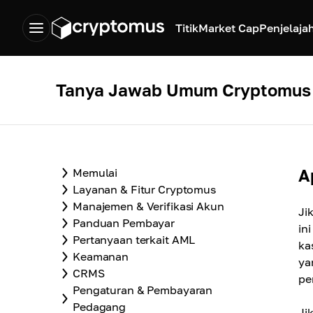
Titik
Market Cap
Penjelaja
Tanya Jawab Umum Cryptomus
A
Memulai
Layanan & Fitur Cryptomus
Manajemen & Verifikasi Akun
Ji
Panduan Pembayar
in
Pertanyaan terkait AML
ka
Keamanan
ya
CRMS
pe
Pengaturan & Pembayaran
Pedagang
Ji