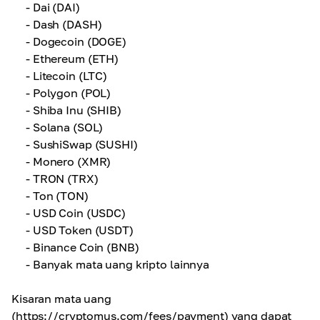
- Dai (DAI)
- Dash (DASH)
- Dogecoin (DOGE)
- Ethereum (ETH)
- Litecoin (LTC)
- Polygon (POL)
- Shiba Inu (SHIB)
- Solana (SOL)
- SushiSwap (SUSHI)
- Monero (XMR)
- TRON (TRX)
- Ton (TON)
- USD Coin (USDC)
- USD Token (USDT)
- Binance Coin (BNB)
-
Banyak mata uang kripto lainnya
Kisaran mata uang
(
https://cryptomus.com/fees/payment
) yang dapat