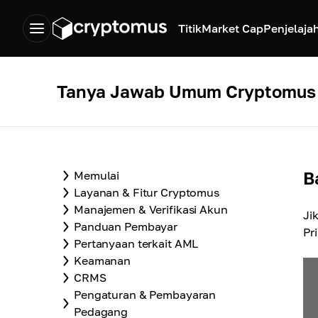
Titik
Market Cap
Penjelaja
Tanya Jawab Umum Cryptomus
B
Memulai
Layanan & Fitur Cryptomus
Manajemen & Verifikasi Akun
Ji
Panduan Pembayar
Pr
Pertanyaan terkait AML
Keamanan
CRMS
Pengaturan & Pembayaran
Pedagang