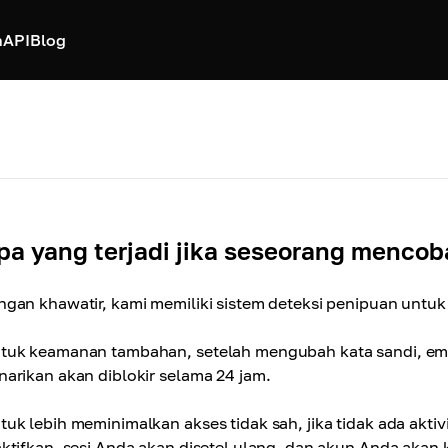
h
API
Blog
pa yang terjadi jika seseorang menco
ngan khawatir, kami memiliki sistem deteksi penipuan untuk
tuk keamanan tambahan, setelah mengubah kata sandi, emai
narikan akan diblokir selama 24 jam.
tuk lebih meminimalkan akses tidak sah, jika tidak ada akti
aktifkan, sesi Anda akan disetel ulang, dan akun Anda akan k