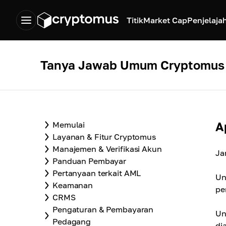
Titik
Market Cap
Penjelaja
Tanya Jawab Umum Cryptomus
A
Memulai
Layanan & Fitur Cryptomus
Manajemen & Verifikasi Akun
Ja
Panduan Pembayar
Pertanyaan terkait AML
Un
Keamanan
pe
CRMS
Pengaturan & Pembayaran
Un
Pedagang
di