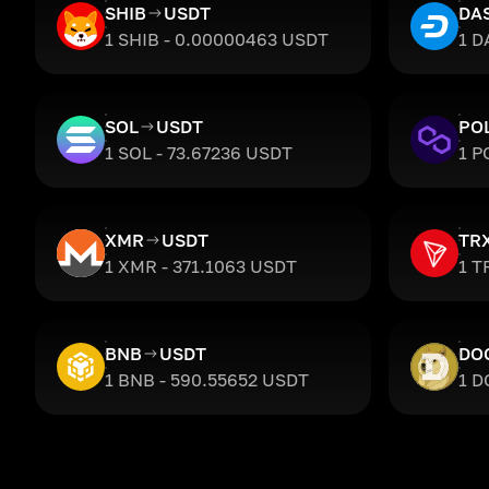
SHIB
USDT
DA
1 SHIB - 0.00000463 USDT
1 D
SOL
USDT
PO
1 SOL - 73.67236 USDT
1 P
XMR
USDT
TR
1 XMR - 371.1063 USDT
1 T
BNB
USDT
DO
1 BNB - 590.55652 USDT
1 D