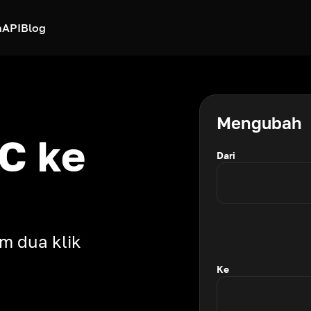
h
API
Blog
Mengubah
C ke
Dari
m dua klik
Ke