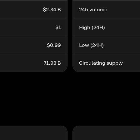
$2.34 B
24h volume
$1
High (24H)
$0.99
Low (24H)
71.93 B
Circulating supply