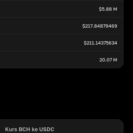
$5.88 M
$217.84879469
$211.14375634
20.07 M
Kurs BCH ke USDC