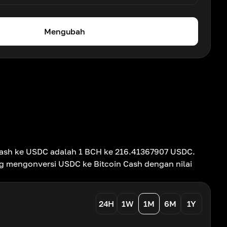
Mengubah
in Cash ke USDC adalah 1 BCH ke 216.41367907 USDC.
g mengonversi USDC ke Bitcoin Cash dengan nilai
24H
1W
1M
6M
1Y