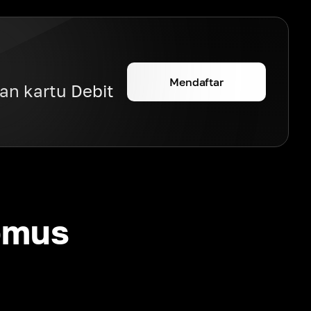
Mendaftar
n kartu Debit
omus