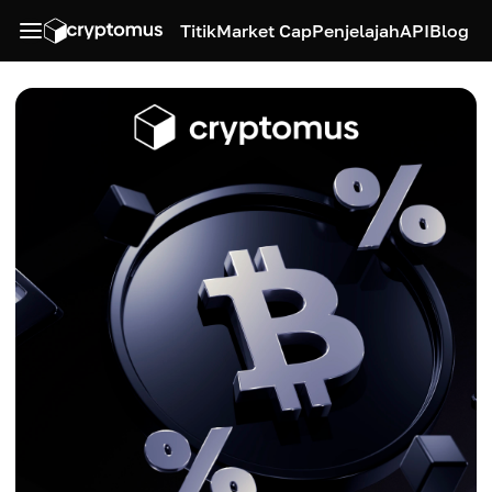
Titik
Market Cap
Penjelajah
API
Blog