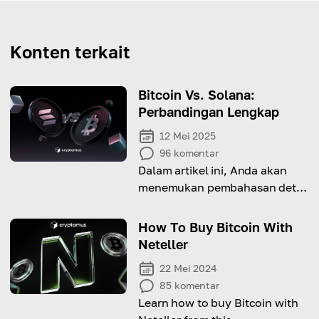
Konten terkait
Bitcoin Vs. Solana:
Perbandingan Lengkap
12 Mei 2025
96
komentar
Dalam artikel ini, Anda akan
menemukan pembahasan detail
mengenai perbedaan utama
antara Bitcoin dan Solana.
How To Buy Bitcoin With
Neteller
22 Mei 2024
85
komentar
Learn how to buy Bitcoin with