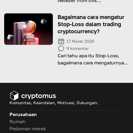
Neteller from this
comprehensive guide!
Bagaimana cara mengatur
Stop-Loss dalam trading
cryptocurrency?
17 Maret 2026
9
komentar
Cari tahu apa itu Stop-Loss,
bagaimana cara mengaturnya,
dan mengapa penting untuk
menetapkannya.
Komunitas, Keandalan, Motivasi, Dukungan.
Perusahaan
Rumah
Pedoman merek