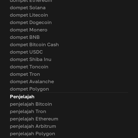
dompet Ethereum
dompet Solana
dompet Litecoin
dompet Dogecoin
dompet Monero
dompet BNB
dompet Bitcoin Cash
dompet USDC
dompet Shiba Inu
dompet Toncoin
dompet Tron
dompet Avalanche
dompet Polygon
Penjelajah
penjelajah Bitcoin
penjelajah Tron
penjelajah Ethereum
penjelajah Arbitrum
penjelajah Polygon