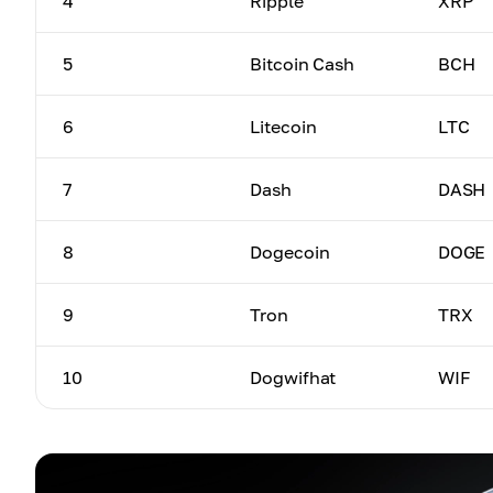
4
Ripple
XRP
5
Bitcoin Cash
BCH
6
Litecoin
LTC
7
Dash
DASH
8
Dogecoin
DOGE
9
Tron
TRX
10
Dogwifhat
WIF