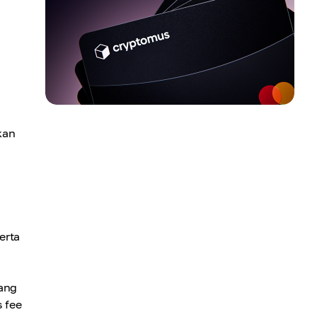
kan
erta
yang
 fee