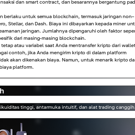
ansaksi dan smart contract, dan besarannya bergantung pa
dan berlaku untuk semua blockchain, termasuk jaringan non–
ero, Stellar, dan Dash. Biaya ini dibayarkan kepada miner un
amanan jaringan. Jumlahnya dipengaruhi oleh faktor seper
pesifik dari masing-masing blockchain.
tap atau variabel saat Anda mentransfer kripto dari walle
agai contoh, jika Anda mengirim kripto di dalam platform
idak akan dikenakan biaya. Namun, untuk menarik kripto da
biaya platform.
ah
iditas tinggi, antarmuka intuitif, dan alat trading canggih