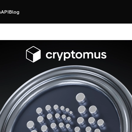
h
API
Blog