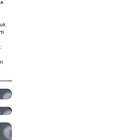
da
tuk
ti
t
ri
.