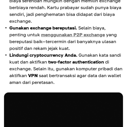
biaya serendah mungkin dengan memilih exchange
Beberapa kartu bisa ditautkan ke Google
berbiaya rendah. Kartu prabayar sudah punya biaya
Pay/Apple Pay sehingga tidak perlu dibawa
Biaya lebih tinggi.
sendiri, jadi penghematan bisa didapat dari biaya
fisiknya.
Sebagian kartu prabayar mengenakan biaya
exchange.
transaksi lebih besar dibanding metode lain untuk
Gunakan exchange bereputasi.
Selain biaya,
membeli crypto.
penting untuk
menggunakan P2P exchange
yang
bereputasi baik—tercermin dari banyaknya ulasan
positif dan rekam jejak kuat.
Lindungi cryptocurrency Anda.
Gunakan kata sandi
kuat dan aktifkan
two-factor authentication
di
exchange. Selain itu, gunakan komputer pribadi dan
aktifkan
VPN
saat bertransaksi agar data dan wallet
aman dari peretasan.