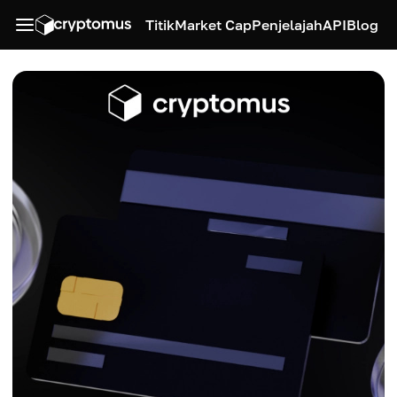
Titik
Market Cap
Penjelajah
API
Blog