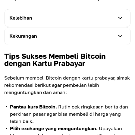
Kelebihan
Risiko belanja berlebihan rendah.
Kekurangan
Batas saldo membantu Anda disiplin dalam
pengelolaan keuangan.
Dana terbatas.
Tips Sukses Membeli Bitcoin
Meski membantu disiplin, batas saldo membatasi
dengan Kartu Prabayar
Diterima luas.
pembelian bernilai besar.
Berlogo jaringan besar, sehingga diterima banyak
Sebelum membeli Bitcoin dengan kartu prabayar, simak
bisnis di seluruh dunia.
Verifikasi bisa rumit.
rekomendasi berikut agar pembelian lebih
Sejumlah exchange mungkin meminta bukti
menguntungkan dan aman:
Keamanan.
tambahan jika kartu prabayar digunakan.
Kartu prabayar tidak memuat data pribadi sensitif,
Pantau kurs Bitcoin.
Rutin cek ringkasan berita dan
memberi tingkat perlindungan lebih tinggi.
perkiraan pasar agar bisa membeli di harga yang
Verifikasi bisa rumit.
lebih baik.
Beberapa exchange dapat meminta dokumen
Pilih exchange yang menguntungkan.
Upayakan
Terhubung ke dompet digital.
tambahan saat kartu prabayar dipakai.