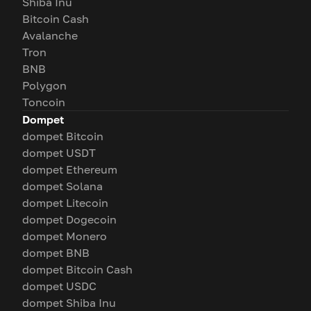
Shiba Inu
Bitcoin Cash
Avalanche
Tron
BNB
Polygon
Toncoin
Dompet
dompet Bitcoin
dompet USDT
dompet Ethereum
dompet Solana
dompet Litecoin
dompet Dogecoin
dompet Monero
dompet BNB
dompet Bitcoin Cash
dompet USDC
dompet Shiba Inu