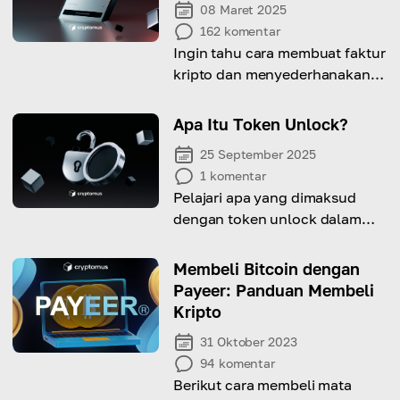
08 Maret 2025
162
komentar
Ingin tahu cara membuat faktur
kripto dan menyederhanakan
transaksi keuangan Anda? Baca
artikel ini.
Apa Itu Token Unlock?
25 September 2025
1
komentar
Pelajari apa yang dimaksud
dengan token unlock dalam
dunia kripto dan mengapa hal
ini penting bagi sentimen pasar.
Membeli Bitcoin dengan
Payeer: Panduan Membeli
Kripto
31 Oktober 2023
94
komentar
Berikut cara membeli mata