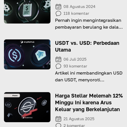
08 Agustus 2024
118
komentar
Pernah ingin mengintegrasikan
pembayaran berulang ke dalam
bisnis Anda? Dalam artikel ini,
kami menyediakan semua
USDT vs. USD: Perbedaan
informasi yang perlu Anda
Utama
ketahui!
06 Juli 2025
93
komentar
Artikel ini membandingkan USD
dan USDT, menyoroti
perbedaan dalam bentuk,
regulasi, dan penggunaannya.
Harga Stellar Melemah 12%
Minggu Ini karena Arus
Keluar yang Berkelanjutan
21 Agustus 2025
2
komentar