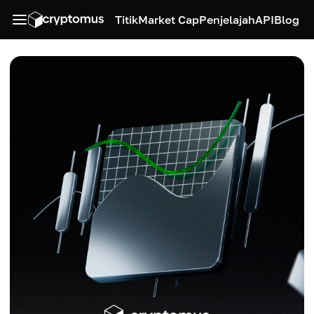
Titik
Market Cap
Penjelajah
API
Blog