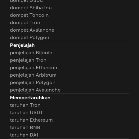
dompet USDC
dompet Shiba Inu
dompet Toncoin
dompet Tron
dompet Avalanche
dompet Polygon
Penjelajah
penjelajah Bitcoin
penjelajah Tron
penjelajah Ethereum
penjelajah Arbitrum
penjelajah Polygon
penjelajah Avalanche
Mempertaruhkan
taruhan Tron
taruhan USDT
taruhan Ethereum
taruhan BNB
taruhan DAI