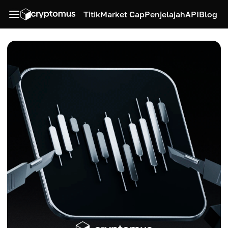
Titik
Market Cap
Penjelajah
API
Blog