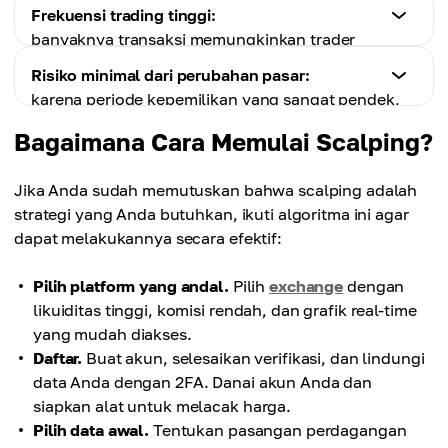
dengan strategi ini.
Frekuensi trading tinggi:
Kekurangan
banyaknya transaksi memungkinkan trader
Perlu penggunaan alat:
Kekurangan
menghadapi berbagai kondisi pasar, termasuk yang
scalping membutuhkan keterampilan analisis
Risiko minimal dari perubahan pasar:
Komisi tinggi:
menguntungkan.
teknikal, yang bisa sulit bagi pemula.
karena periode kepemilikan yang sangat pendek,
transaksi sering mengakibatkan biaya besar, yang
harga aset hampir tidak terpengaruh fluktuasi
bisa mengurangi profit keseluruhan.
Bagaimana Cara Memulai Scalping?
Kekurangan
jangka panjang.
Risiko kerugian:
kesalahan kecil bisa menyebabkan kerugian besar
Jika Anda sudah memutuskan bahwa scalping adalah
Kekurangan
karena frekuensi trading tinggi.
strategi yang Anda butuhkan, ikuti algoritma ini agar
Perlu perhatian terus-menerus:
dapat melakukannya secara efektif:
scalping memerlukan pemantauan pasar secara
konstan, yang bisa melelahkan.
Pilih platform yang andal.
Pilih
exchange
dengan
likuiditas tinggi, komisi rendah, dan grafik real-time
yang mudah diakses.
Daftar.
Buat akun, selesaikan verifikasi, dan lindungi
data Anda dengan 2FA. Danai akun Anda dan
siapkan alat untuk melacak harga.
Pilih data awal.
Tentukan pasangan perdagangan