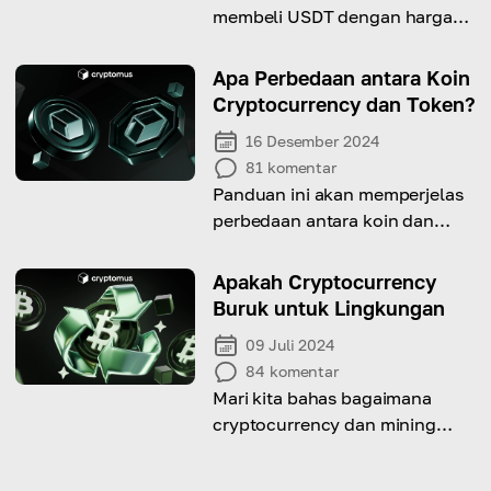
membeli USDT dengan harga
lebih rendah. Ayo mulai!
Apa Perbedaan antara Koin
Cryptocurrency dan Token?
16 Desember 2024
81
komentar
Panduan ini akan memperjelas
perbedaan antara koin dan
token kripto, serta mengapa
pembedaan itu penting!
Apakah Cryptocurrency
Buruk untuk Lingkungan
09 Juli 2024
84
komentar
Mari kita bahas bagaimana
cryptocurrency dan mining
memengaruhi lingkungan kita.