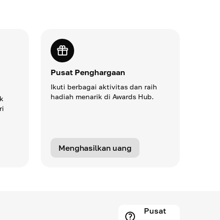
itas
Dapatkan 20% APR pada Staking TRX
Waktu terbaik untuk mendapatkan penghasil
pasif dari staking TRX adalah sekarang! Hing
tap dapatkan
Pusat Penghargaan
20% APR kini tersedia.
Ikuti berbagai aktivitas dan raih
hadiah menarik di Awards Hub.
k
ri
Pelajari lebih lanjut
Menghasilkan uang
Pusat