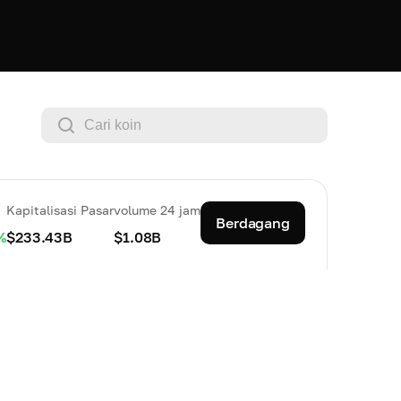
Kapitalisasi Pasar
volume 24 jam
Berdagang
%
$233.43B
$1.08B