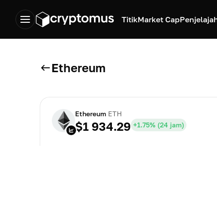
Titik
Market Cap
Penjelaja
Ethereum
Ethereum
ETH
$1 934.29
+1.75
% (
24 jam
)