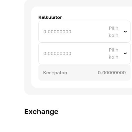
Kalkulator
Pilih
koin
Pilih
koin
Kecepatan
0.00000000
Exchange
#
Menukarkan
Pasang