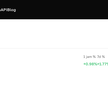
h
API
Blog
1 jam %
7d %
+0.98%
+1.77