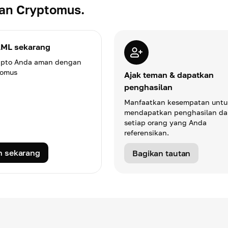
gan Cryptomus.
AML sekarang
Bergabunglah dengan komun
Cryptomus di Telegram!
kripto Anda aman dengan
tomus
Terhubung dengan pengguna, te
Ajak teman & dapatkan
berita terbaru, dan selami dunia
penghasilan
cryptocurrency.
Manfaatkan kesempatan untu
mendapatkan penghasilan da
setiap orang yang Anda
referensikan.
n sekarang
Bergabung sekarang
Bagikan tautan