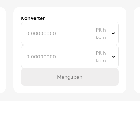
Konverter
Pilih
koin
Pilih
koin
Mengubah
an
Harga
vol