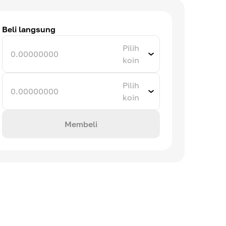
Beli langsung
Pilih
koin
Pilih
koin
Membeli
ume 24 jam
Kepercayaan diri