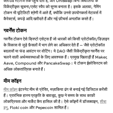
क्लाउड स्टोरेज तक पहुँच देता है, और Uniswap बिना बिचौलियों के
विकेंद्रीकृत सूचना/एसेट स्वैप को सुगम बनाता है। इसके अलावा, गेमिंग
टोकन भी यूटिलिटी श्रेणी में आते हैं, क्योंकि उनसे उपयोगकर्ता मेटावर्स में
कैरेक्टर्स, कपड़े आदि खरीदते हैं और नई फ़ीचर्स अनलॉक करते हैं।
गवर्नेंस टोकन
गवर्नेंस टोकन ऐसे क्रिप्टो एसेट्स हैं जो धारकों को किसी प्रोटोकॉल/डिज़ाइन
के विकास से जुड़े फ़ैसलों में भाग लेने का अधिकार देते हैं — जैसे प्रोटोकॉल
बदलावों या फंड आवंटन पर वोटिंग। ये DAO जैसी विकेंद्रीकृत गवर्नेंस पर
चलने वाली अर्थव्यवस्थाओं के लिए आवश्यक हैं। प्रमुख खिलाड़ी हैं Maker,
Aave, Compound और PancakeSwap। ये टोकन ईकोसिस्टम को
अधिक लोकतांत्रिक बनाते हैं।
मीम कॉइन
मीम कॉइन
इंटरनेट मीम से प्रेरित, मज़ाकिया ढंग से बनाई गई डिजिटल करेंसी
हैं। प्रारंभिक हास्य प्रकृति के बावजूद, कुछ ने समय के साथ काफ़ी
लोकप्रियता और मार्केट कैप हासिल की है। ऐसे कॉइनों में डॉजक्वाइन,
शीबा
इनु
, Floki coin और Pepecoin शामिल हैं।