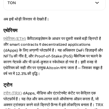
मार्केट कैप (अरब $)
TON
+50%
औसत कीमत, फ़रवरी 2024
$0.57847
औसत कीमत, फ़रवरी 2025
$0.07
परिवर्तन
$220
मार्केट कैप (अरब $)
+360%
अब इन्हें थोड़ी विस्तार से देखते हैं।
औसत कीमत, फ़रवरी 2024
$9.32
औसत कीमत, फ़रवरी 2025
$0.83
परिवर्तन
$0.25
एथेरियम
+71.9%
औसत कीमत, फ़रवरी 2024
एथेरियम (ETH)
औसत कीमत, फ़रवरी 2025
कैपिटलाइज़ेशन के आधार पर दूसरी सबसे बड़ी क्रिप्टो है
$2.06
परिवर्तन
$0.30
और smart contracts व decentralized applications
+257.1%
(dApps) के लिए अग्रणी प्लेटफ़ॉर्म है। यह अधिकतर DeFi डिज़ाइनों और
औसत कीमत, फ़रवरी 2025
NFTs की नींव है, और Proof-of-Stake (PoS) मैकेनिज़्म पर चलने के
परिवर्तन
$3.7
कारण नेटवर्क और भी ऊर्जा-कुशल व स्केलेबल हो गया है। इसी वजह से
-63.9%
एथेरियम को सही तौर पर प्रमुख Altcoin माना जाता है — जिसका सबूत है
परिवर्तन
वर्ष भर में 12.3% की वृद्धि।
+79.6%
ट्रोन
ट्रोन (TRX)
dApps, मीडिया और एंटरटेनमेंट कंटेंट पर केंद्रित एक
प्लेटफ़ॉर्म है। यह तेज़ और कम-लागत वाले ऑपरेशन्स ऑफ़र करता है, जो
अक्सर ट्रांसफ़र करने वाले क्रिप्टो फ़ैन्स में इसे लोकप्रिय बनाता है। TRX