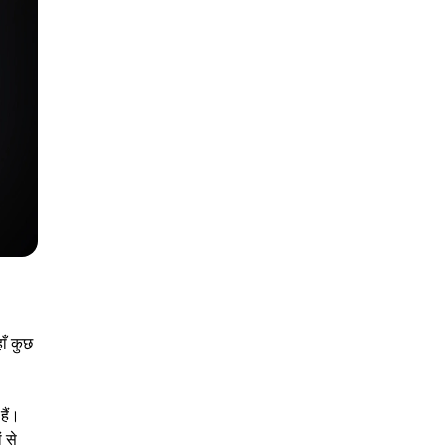
ाँ कुछ
हैं।
 से