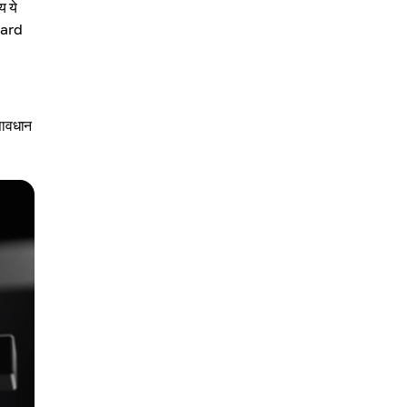
य ये
card
 सावधान