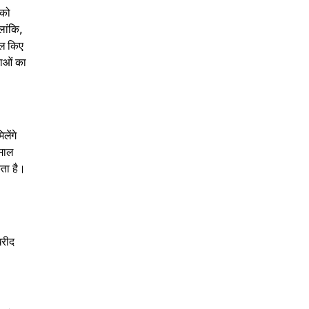
 को
लांकि,
ाल किए
वाओं का
लेंगे
ेमाल
कता है।
खरीद