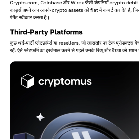
Crypto.com, Coinbase और Wirex जैसी कंपनियाँ crypto debit cards द
कार्ड्स अपने आप आपके crypto assets को fiat में कन्वर्ट कर देते है
पेमेंट स्वीकार करता है।
Third-Party Platforms
कुछ थर्ड-पार्टी प्लेटफ़ॉर्म्स या resellers, जो खासतौर पर टेक प्रोडक्ट्स बेचने
रहें: ऐसे प्लेटफॉर्म का इस्तेमाल करने से पहले उनके रिव्यू और वैधता को ध्यान स