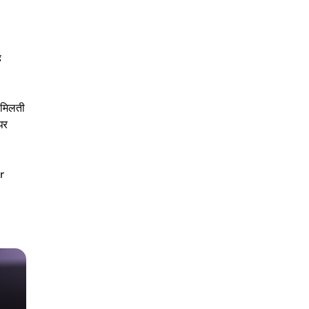
ह
 मिलती
पर
er