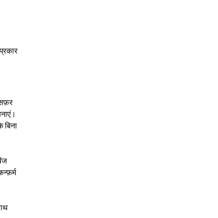
 प्रकार
सफ़र
बनाएं।
े बिना
ेंज
्फ़र्म
साथ