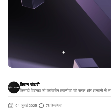
विवान चौधरी
क्रिप्टो विशेषज्ञ जो ब्लॉकचेन तकनीकों को सरल और आसानी से स
04 जुलाई 2025
76
टिप्पणियाँ