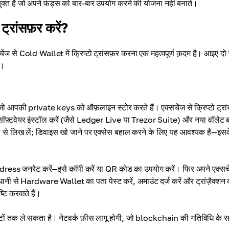
क्त है जो अपने फंड्स को बार-बार उपयोग करने की योजना नहीं बनाते।
्रांसफ़र करें?
चेंज से Cold Wallet में क्रिप्टो ट्रांसफ़र करना एक महत्वपूर्ण क़दम है। आइए दो
ं।
पकी private keys को ऑफ़लाइन स्टोर करते हैं। एक्सचेंज से क्रिप्टो ट्रां
—सॉफ़्टवेयर इंस्टॉल करें (जैसे Ledger Live या Trezor Suite) और नया वॉलेट 
से लिख लें; डिवाइस खो जाने पर एक्सेस बहाल करने के लिए यह आवश्यक है—इसक
address जनरेट करें—इसे कॉपी करें या QR कोड का उपयोग करें। फिर अपने एक्सच
ी से Hardware Wallet का पता पेस्ट करें, अमाउंट दर्ज करें और ट्रांज़ैक्शन कन
ि करवाते हैं।
कर घंटों तक ले सकता है। नेटवर्क फ़ीस लागू होगी, जो blockchain की गतिविधि के 