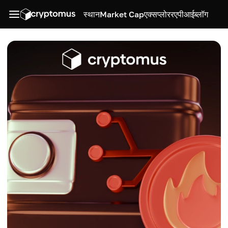
स्थान
Market Cap
एक्सप्लोरर
एपीआई
ब्लॉग